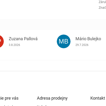
Záru
Znač
Zuzana Pallová
Mário Bulejko
P
MB
.
Hodnotenie obchodu je 5 z 5 hviezdičiek.
Hodnotenie obchodu j
3.8.2026
29.7.2026
ie pre vás
Adresa prodejny
Kontakt