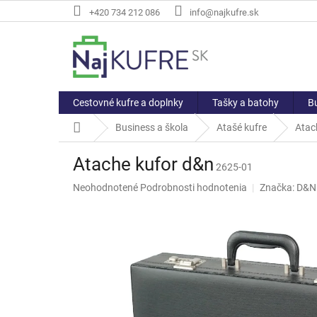
Prejsť
+420 734 212 086
info@najkufre.sk
na
obsah
Cestovné kufre a doplnky
Tašky a batohy
Bu
Domov
Business a škola
Atašé kufre
Atac
Atache kufor d&n
2625-01
Priemerné
Neohodnotené
Podrobnosti hodnotenia
Značka:
D&N
hodnotenie
produktu
je
0,0
z
5
hviezdičiek.