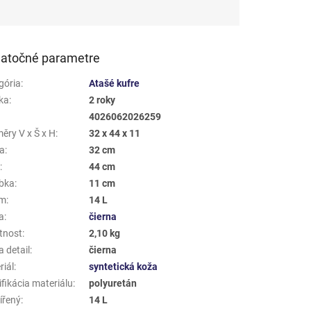
atočné parametre
gória
:
Atašé kufre
ka
:
2 roky
4026062026259
ěry V x Š x H
:
32 x 44 x 11
a
:
32 cm
a
:
44 cm
bka
:
11 cm
em
:
14 L
a
:
čierna
tnost
:
2,10 kg
 detail
:
čierna
riál
:
syntetická koža
fikácia materiálu
:
polyuretán
ířený
:
14 L