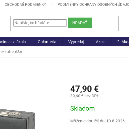
OBCHODNÉ PODMIENKY
PODMIENKY OCHRANY OSOBNÝCH ÚDAJ
HĽADAŤ
siness a škola
Galantéria
Výpredaj
Akcie
2. Ako
he kufor d&n
47,90 €
39,60 € bez DPH
Jednotková
Skladom
cena:
Môžeme doručiť do:
10.8.2026