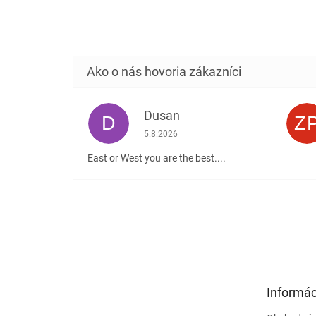
Dusan
D
Z
Hodnotenie obchodu je 5 z 5 hviezdičiek
5.8.2026
East or West you are the best....
Z
á
p
ä
t
Informác
i
e