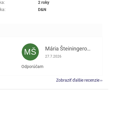
ka
:
2 roky
ka
:
D&N
Mária Šteiningerová
MŠ
e 5 z 5 hviezdičiek.
Hodnotenie obchodu je 5 z 5 hviezdičiek.
27.7.2026
Odporúčam
Zobraziť ďalšie recenzie