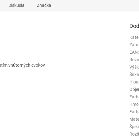
Diskusia
Značka
Dod
Kate
Záru
EAN
:
Rozm
utím vnútorných cvokov
Výšk
Šířk
Hlou
Obj
Farb
Hmo
Farba
Mate
Špeci
Rozš