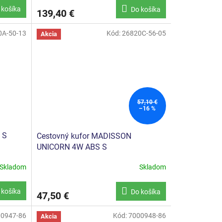
 košíka
Do košíka
139,40 €
0A-50-13
Kód:
26820C-56-05
Akcia
57,10 €
–16 %
 S
Cestovný kufor MADISSON
UNICORN 4W ABS S
Skladom
Skladom
 košíka
Do košíka
47,50 €
0947-86
Kód:
7000948-86
Akcia