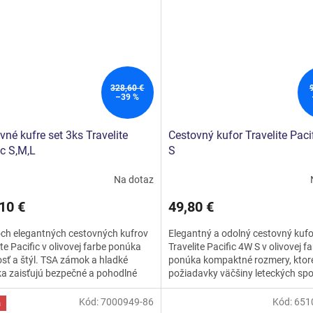
328,60 €
–39 %
vné kufre set 3ks Travelite
Cestovný kufor Travelite Paci
ic S,M,L
S
Na dotaz
10 €
49,80 €
och elegantných cestovných kufrov
Elegantný a odolný cestovný kufo
ite Pacific v olivovej farbe ponúka
Travelite Pacific 4W S v olivovej f
sť a štýl. TSA zámok a hladké
ponúka kompaktné rozmery, ktoré
ka zaisťujú bezpečné a pohodlné
požiadavky väčšiny leteckých spo
anie.
na palubnú batožinu. S...
Kód:
7000949-86
Kód:
651
a