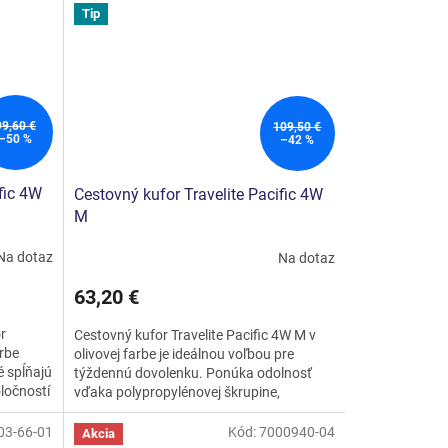
Tip
99,60 €
109,50 €
–50 %
–42 %
fic 4W
Cestovný kufor Travelite Pacific 4W
M
Na dotaz
Na dotaz
63,20 €
r
Cestovný kufor Travelite Pacific 4W M v
arbe
olivovej farbe je ideálnou voľbou pre
 spĺňajú
týždennú dovolenku. Ponúka odolnosť
ločností
vďaka polypropylénovej škrupine,
jednoduchú manipuláciu so 4...
03-66-01
Kód:
7000940-04
Akcia