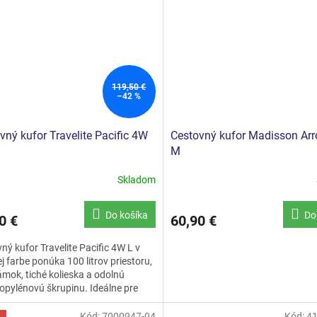
119,50 €
–42 %
vný kufor Travelite Pacific 4W
Cestovný kufor Madisson Ar
M
Skladom
Do košíka
Do
0 €
60,90 €
ný kufor Travelite Pacific 4W L v
ej farbe ponúka 100 litrov priestoru,
mok, tiché kolieska a odolnú
opylénovú škrupinu. Ideálne pre
 cesty.
Kód:
7000947-04
Kód:
4