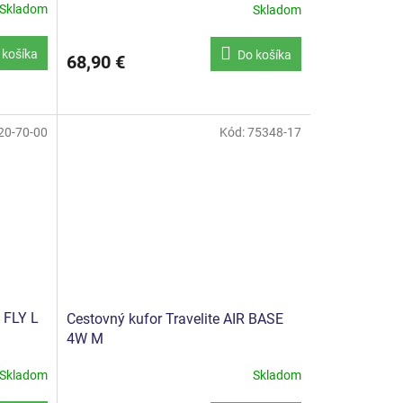
Skladom
Skladom
 košíka
Do košíka
68,90 €
20-70-00
Kód:
75348-17
 FLY L
Cestovný kufor Travelite AIR BASE
4W M
Skladom
Skladom