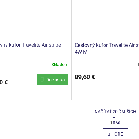
vný kufor Travelite Air stripe
Cestovný kufor Travelite Air s
M
4W M
Skladom
89,60 €
Do košíka
0 €
NAČÍTAŤ 20 ĎALŠÍCH
S
1
60
t
O
r
v
HORE
á
l