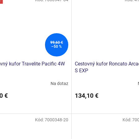
a
99,60 €
–50 %
vný kufor Travelite Pacific 4W
Cestovný kufor Roncato Arc
S EXP
Na dotaz
0 €
134,10 €
Kód:
7000348-20
Kód:
70