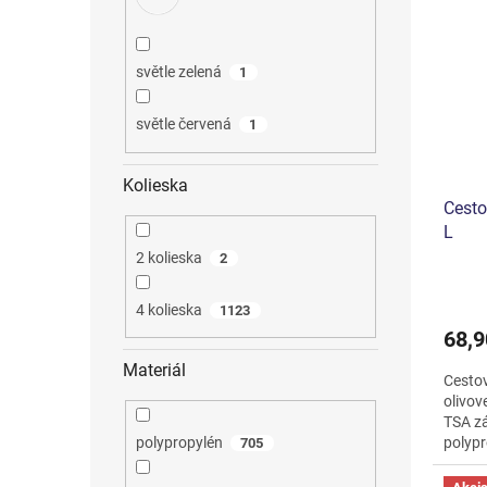
světle zelená
1
světle červená
1
Kolieska
Cesto
L
2 kolieska
2
4 kolieska
1123
68,9
Materiál
Cestov
olivov
TSA zá
polypr
polypropylén
705
dlhšie