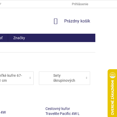
OV
PREČO NAKÚPIŤ U NÁS
ČASTO KLADENÉ OTÁZKY
Prihlásenie
AKO 
NÁKUPNÝ
Prázdny košík
KOŠÍK
sť
Značky
eľké kufre 67-
Sety
1 cm
škrupinových
kufrov
Cestovný kufor
e 4W
Travelite Pacific 4W L