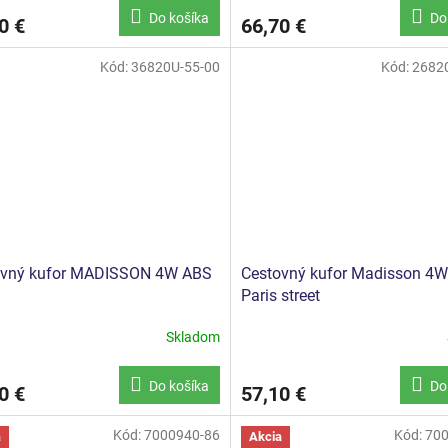
Do košíka
Do
0 €
66,70 €
Kód:
36820U-55-00
Kód:
2682
ovný kufor MADISSON 4W ABS
Cestovný kufor Madisson 4W
Paris street
Skladom
Do košíka
Do
0 €
57,10 €
Kód:
7000940-86
Kód:
700
a
Akcia