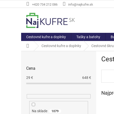
Prejsť
+420 734 212 086
info@najkufre.sk
na
obsah
Cestovné kufre a doplnky
Tašky a batohy
Bu
Domov
Cestovné kufre a doplnky
Cestovné škru
B
Cest
o
č
Cena
n
ý
29
€
648
€
p
a
Najpr
n
e
l
Na sklade
1079