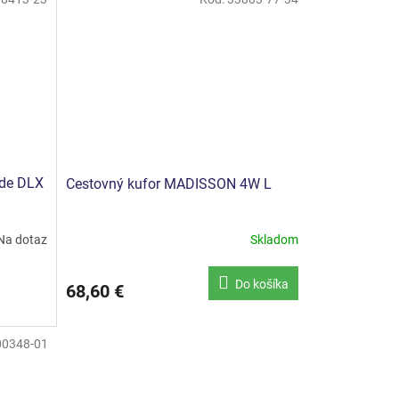
ade DLX
Cestovný kufor MADISSON 4W L
Na dotaz
Skladom
Do košíka
68,60 €
00348-01