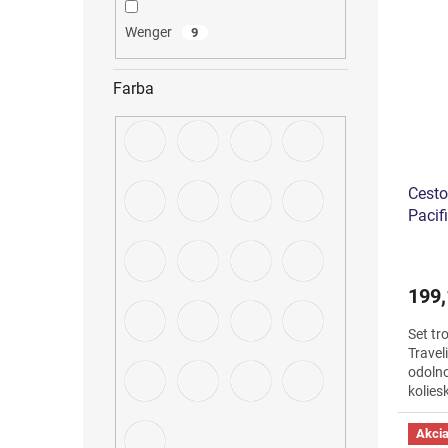
Wenger
9
Farba
Cesto
Pacif
199,
Set tr
Travel
odolno
kolies
cestov
Akci