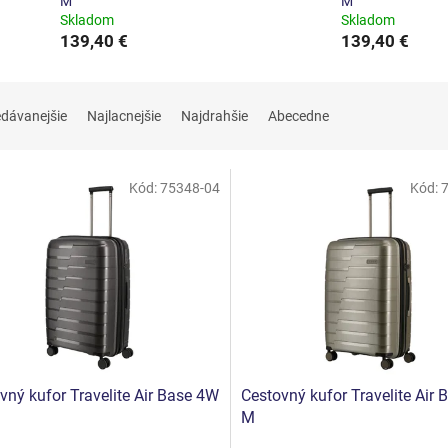
M
M
Skladom
Skladom
139,40 €
139,40 €
edávanejšie
Najlacnejšie
Najdrahšie
Abecedne
Kód:
75348-04
Kód:
vný kufor Travelite Air Base 4W
Cestovný kufor Travelite Air
M