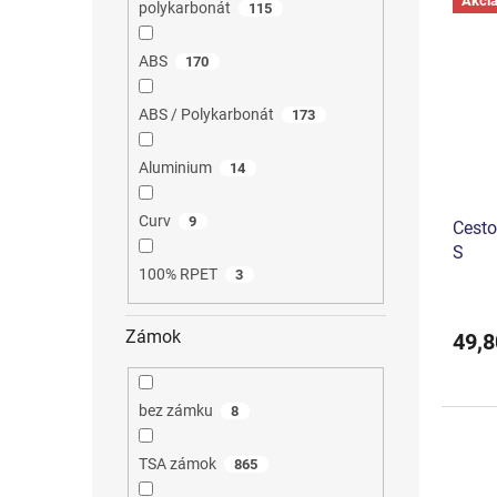
Akci
polykarbonát
115
ABS
170
ABS / Polykarbonát
173
Aluminium
14
Curv
9
Cesto
S
100% RPET
3
Zámok
49,8
bez zámku
8
TSA zámok
865