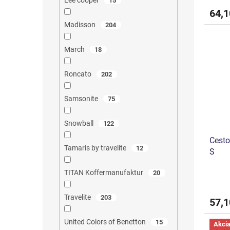
Lee cooper
15
64,1
Madisson
204
March
18
Roncato
202
Samsonite
75
Snowball
122
Cest
Tamaris by travelite
12
S
TITAN Koffermanufaktur
20
Travelite
203
57,1
United Colors of Benetton
15
Akci