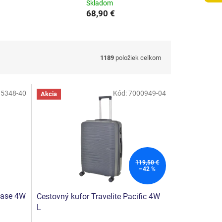
Skladom
68,90 €
1189
položiek celkom
75348-40
Kód:
7000949-04
Akcia
119,50 €
–42 %
 Base 4W
Cestovný kufor Travelite Pacific 4W
L