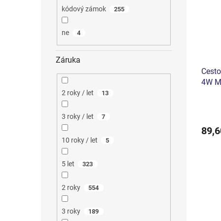
kódový zámok
255
ne
4
Záruka
Cesto
4W 
2 roky / let
13
3 roky / let
7
89,6
10 roky / let
5
5 let
323
2 roky
554
3 roky
189