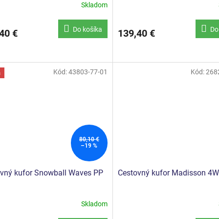
Skladom
erné
Priemerné
tenie
hodnotenie
ktu
produktu
Do košíka
Do
40 €
139,40 €
je
4,0
z
5
ičiek.
hviezdičiek.
Kód:
43803-77-01
Kód:
268
a
80,10 €
–19 %
vný kufor Snowball Waves PP
Cestovný kufor Madisson 4W
Skladom