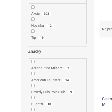
Akcia
303
R
Novinka
12
a
Najpr
d
Tip
19
e
V
n
ý
i
Značky
p
e
i
p
s
r
Aeronautica Militare
7
p
o
r
d
American Tourister
14
o
u
d
k
Beverly Hills Polo Club
9
u
t
Cesto
k
o
M
Bugatti
18
t
v
o