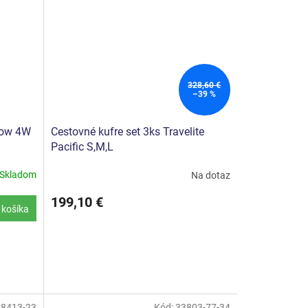
328,60 €
–39 %
row 4W
Cestovné kufre set 3ks Travelite
Pacific S,M,L
Skladom
Na dotaz
199,10 €
 košíka
18413-23
Kód:
33803-77-34