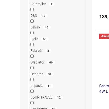
Priem
v
Caterpillar
1
hodno
produ
139,
D&N
12
je
5,0
z
Delsey
46
5
hviezd
Akci
Dielle
63
Fabrizio
4
Gladiator
66
Hedgren
31
Cesto
Impackt
11
4W L
JOHN TRAVEL
12