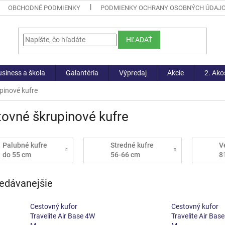
OBCHODNÉ PODMIENKY
PODMIENKY OCHRANY OSOBNÝCH ÚDAJ
HĽADAŤ
siness a škola
Galantéria
Výpredaj
Akcie
2. Ako
pinové kufre
ovné škrupinové kufre
Palubné kufre
Stredné kufre
V
do 55 cm
56-66 cm
8
edávanejšie
Cestovný kufor
Cestovný kufor
Travelite Air Base 4W
Travelite Air Bas