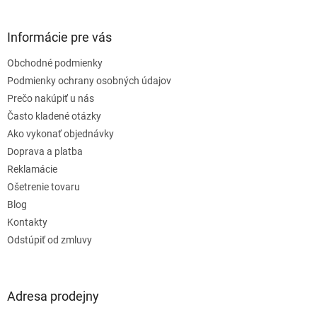
á
p
ä
Informácie pre vás
t
Obchodné podmienky
i
e
Podmienky ochrany osobných údajov
Prečo nakúpiť u nás
Často kladené otázky
Ako vykonať objednávky
Doprava a platba
Reklamácie
Ošetrenie tovaru
Blog
Kontakty
Odstúpiť od zmluvy
Adresa prodejny