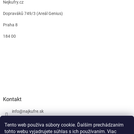
Nejkufry.cz
Dopraváků 749/3 (Areál Genius)
Praha 8
184 00
Kontakt
info
@
najkufre.sk
+420 734 212 086
Tento web používa súbory cookie. Ďalším prechádzaním
Facebook
tohto webu vyjadrujete súhlas s ich používaním. Viac