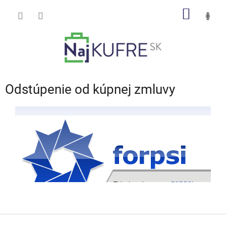
Prejsť
NÁKU
na
obsah
KOŠÍK
Odstúpenie od kúpnej zmluvy
Z