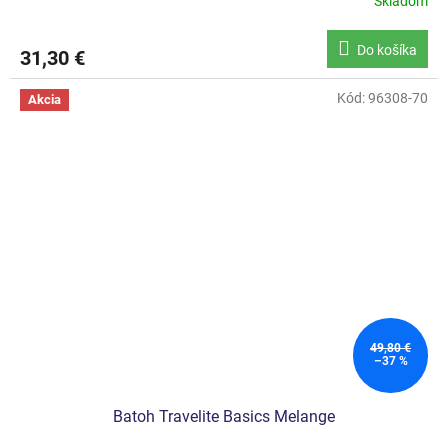
Skladom
Do košíka
31,30 €
Kód:
96308-70
Akcia
49,80 €
–37 %
Batoh Travelite Basics Melange