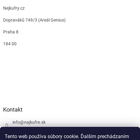
Nejkufry.cz
Dopraváků 749/3 (Areál Genius)
Praha 8
184 00
Kontakt
info
@
najkufre.sk
+420 734 212 086
Tento web používa súbory cookie. Ďalším prechádzaním