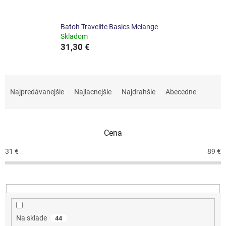
Batoh Travelite Basics Melange
Skladom
31,30 €
R
a
Najpredávanejšie
Najlacnejšie
Najdrahšie
Abecedne
d
e
n
Cena
i
e
31
€
89
€
p
r
o
d
u
k
Na sklade
44
t