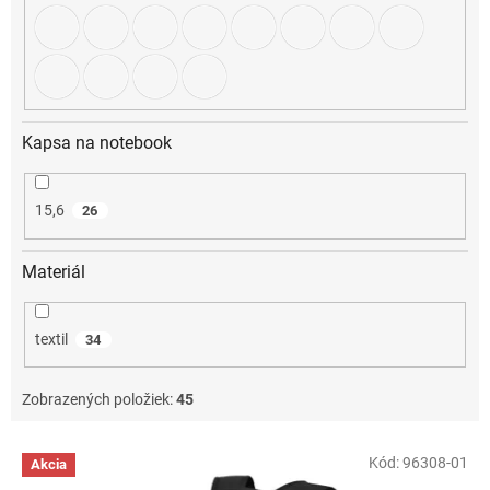
Kapsa na notebook
15,6
26
Materiál
textil
34
Zobrazených položiek:
45
V
Kód:
96308-01
Akcia
ý