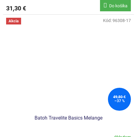
Do košíka
31,30 €
Kód:
96308-17
Akcia
49,80 €
–37 %
Batoh Travelite Basics Melange