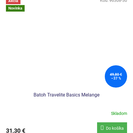
Kód:
96308-30
Akcia
Novinka
49,80 €
–37 %
Batoh Travelite Basics Melange
Skladom
Do košíka
31,30 €