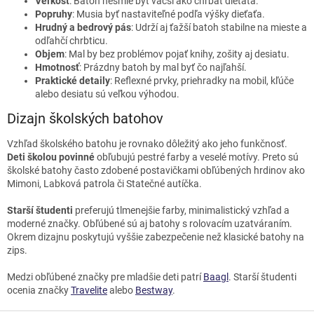
p
Veľkosť
: Batoh nesmie byť väčší ako chrbát dieťaťa.
i
Popruhy
: Musia byť nastaviteľné podľa výšky dieťaťa.
s
Hrudný a bedrový pás
: Udrží aj ťažší batoh stabilne na mieste a
u
odľahčí chrbticu.
Objem
: Mal by bez problémov pojať knihy, zošity aj desiatu.
Hmotnosť
: Prázdny batoh by mal byť čo najľahší.
Praktické detaily
: Reflexné prvky, priehradky na mobil, kľúče
alebo desiatu sú veľkou výhodou.
Dizajn školských batohov
Vzhľad školského batohu je rovnako dôležitý ako jeho funkčnosť.
Deti školou povinné
obľubujú pestré farby a veselé motívy. Preto sú
školské batohy často zdobené postavičkami obľúbených hrdinov ako
Mimoni, Labková patrola či Statečné autíčka.
Starší študenti
preferujú tlmenejšie farby, minimalistický vzhľad a
moderné značky. Obľúbené sú aj batohy s rolovacím uzatváraním.
Okrem dizajnu poskytujú vyššie zabezpečenie než klasické batohy na
zips.
Medzi obľúbené značky pre mladšie deti patrí
Baagl
. Starší študenti
ocenia značky
Travelite
alebo
Bestway
.