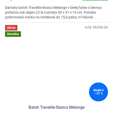
Dámsky batoh Travelite Basics Melange v bielej farbe s čiernou
potlačou má objem 22 la rozmery 45 × 31 × 16 cm. Ponúka
polstrované vrecko na notebook do 15,6 palca, tri hlavné...
Kód:
96308-06
Akcia
Novinka
49,80 €
–37 %
Batoh Travelite Basics Melange