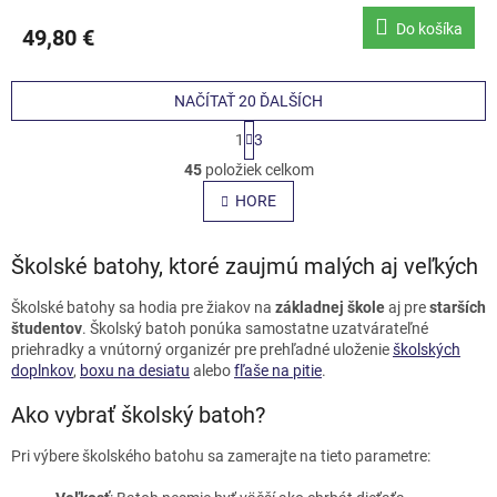
Do košíka
49,80 €
NAČÍTAŤ 20 ĎALŠÍCH
S
1
3
t
O
r
45
položiek celkom
v
á
l
HORE
n
á
k
o
d
v
Školské batohy, ktoré zaujmú malých aj veľkých
a
a
c
n
i
Školské batohy sa hodia pre žiakov na
základnej škole
aj pre
starších
i
e
študentov
. Školský batoh ponúka samostatne uzatvárateľné
e
p
priehradky a vnútorný organizér pre prehľadné uloženie
školských
r
doplnkov
,
boxu na desiatu
alebo
fľaše na pitie
.
v
k
Ako vybrať školský batoh?
y
v
Pri výbere školského batohu sa zamerajte na tieto parametre:
ý