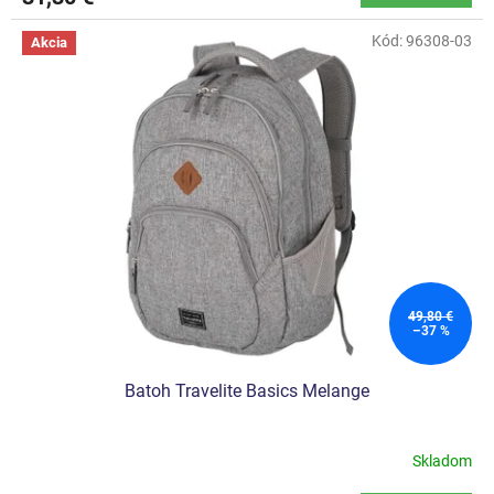
Kód:
96308-03
Akcia
49,80 €
–37 %
Batoh Travelite Basics Melange
Skladom