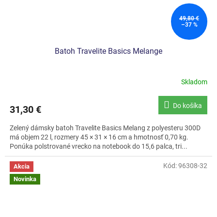
49,80 €
–37 %
Batoh Travelite Basics Melange
Skladom
Do košíka
31,30 €
Zelený dámsky batoh Travelite Basics Melang z polyesteru 300D
má objem 22 l, rozmery 45 × 31 × 16 cm a hmotnosť 0,70 kg.
Ponúka polstrované vrecko na notebook do 15,6 palca, tri...
Kód:
96308-32
Akcia
Novinka