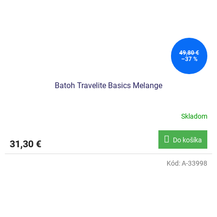
49,80 €
–37 %
Batoh Travelite Basics Melange
Skladom
Do košíka
31,30 €
Kód:
A-33998