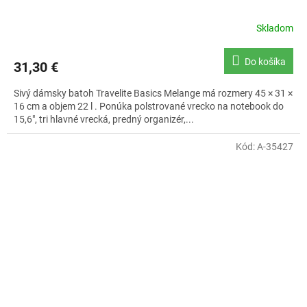
Skladom
Do košíka
31,30 €
Sivý dámsky batoh Travelite Basics Melange má rozmery 45 × 31 ×
16 cm a objem 22 l . Ponúka polstrované vrecko na notebook do
15,6″, tri hlavné vrecká, predný organizér,...
Kód:
A-35427