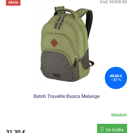
Kód:
96308-80
Akcia
49,80 €
–37 %
Batoh Travelite Basics Melange
Skladom
Do košíka
31,30 €