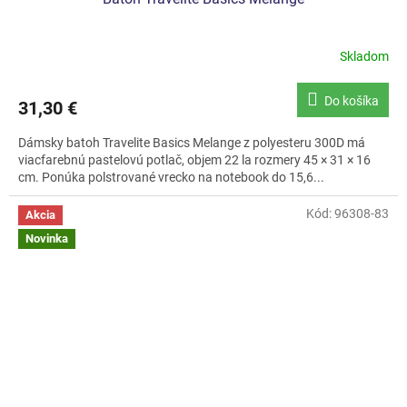
Skladom
Do košíka
31,30 €
Dámsky batoh Travelite Basics Melange z polyesteru 300D má
viacfarebnú pastelovú potlač, objem 22 la rozmery 45 × 31 × 16
cm. Ponúka polstrované vrecko na notebook do 15,6...
Kód:
96308-83
Akcia
Novinka