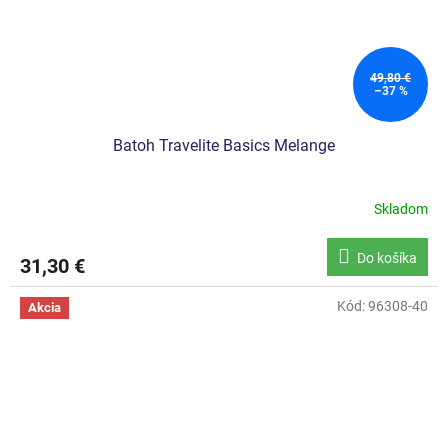
49,80 €
–37 %
Batoh Travelite Basics Melange
Skladom
Do košíka
31,30 €
Kód:
96308-40
Akcia