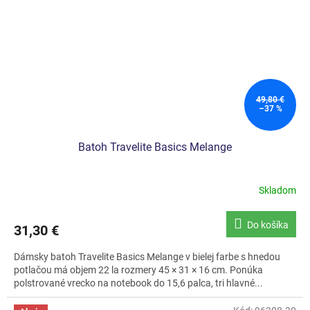
49,80 €
–37 %
Batoh Travelite Basics Melange
Skladom
Do košíka
31,30 €
Dámsky batoh Travelite Basics Melange v bielej farbe s hnedou
potlačou má objem 22 la rozmery 45 × 31 × 16 cm. Ponúka
polstrované vrecko na notebook do 15,6 palca, tri hlavné...