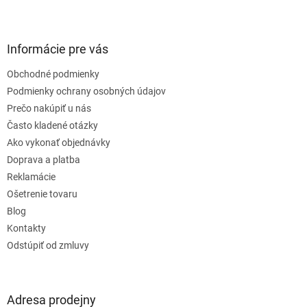
Z
á
p
ä
Informácie pre vás
t
Obchodné podmienky
i
e
Podmienky ochrany osobných údajov
Prečo nakúpiť u nás
Často kladené otázky
Ako vykonať objednávky
Doprava a platba
Reklamácie
Ošetrenie tovaru
Blog
Kontakty
Odstúpiť od zmluvy
Adresa prodejny