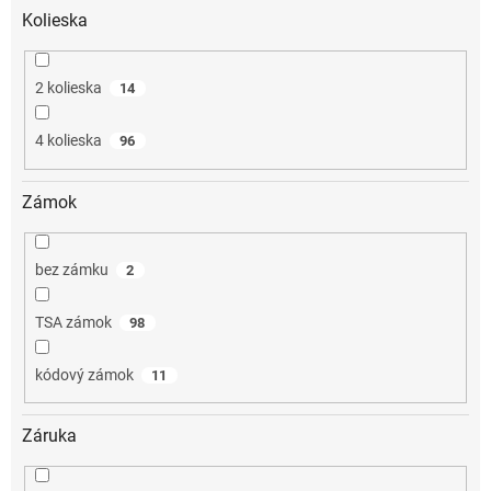
Kolieska
2 kolieska
14
4 kolieska
96
Zámok
bez zámku
2
TSA zámok
98
kódový zámok
11
Záruka