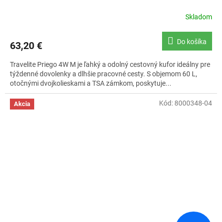
Skladom
Do košíka
63,20 €
Travelite Priego 4W M je ľahký a odolný cestovný kufor ideálny pre
týždenné dovolenky a dlhšie pracovné cesty. S objemom 60 L,
otočnými dvojkolieskami a TSA zámkom, poskytuje...
Kód:
8000348-04
Akcia