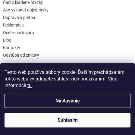
Často kladené otázky
Ako vykonať objednávky
Doprava a platba
Reklamácie
Ošetrenie tovaru
Blog
Kontakty
Odstúpiť od zmluvy
Tento web používa súbory cookie. Ďalším prechádzaním
Adresa prodejny
tohto webu vyjadrujete súhlas s ich používaním. Viac
informácií
tu
.
Nejkufry.cz
Nastavenie
Dopraváků 749/3 (Areál Genius)
Praha 8
Súhlasím
184 00