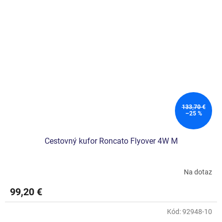
133,70 €
–25 %
Cestovný kufor Roncato Flyover 4W M
Na dotaz
99,20 €
Kód:
92948-10