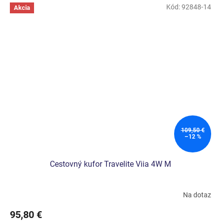
Kód:
92848-14
Akcia
109,50 €
–12 %
Cestovný kufor Travelite Viia 4W M
Na dotaz
95,80 €