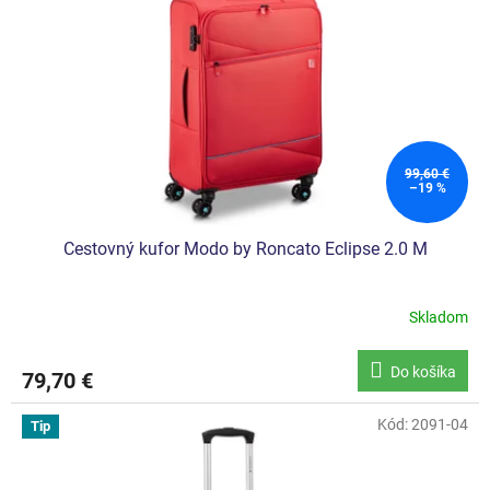
99,60 €
–19 %
Cestovný kufor Modo by Roncato Eclipse 2.0 M
Skladom
Do košíka
79,70 €
Kód:
2091-04
Tip