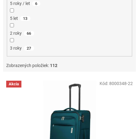
5 roky / let
6
5 let
13
2 roky
66
3 roky
27
Zobrazených položiek:
112
V
Kód:
8000348-22
Akcia
ý
p
i
s
p
r
o
d