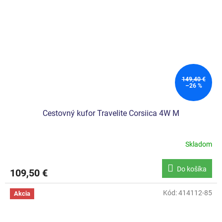
149,40 €
–26 %
Cestovný kufor Travelite Corsiica 4W M
Skladom
Do košíka
109,50 €
Kód:
414112-85
Akcia