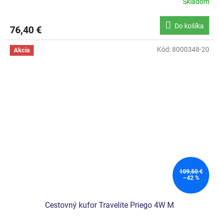
Skladom
Do košíka
76,40 €
Kód:
8000348-20
Akcia
109,50 €
–42 %
Cestovný kufor Travelite Priego 4W M