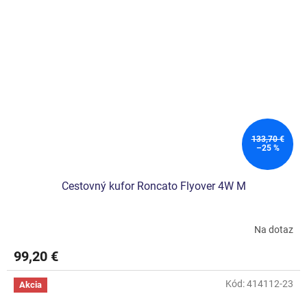
133,70 €
–25 %
Cestovný kufor Roncato Flyover 4W M
Na dotaz
99,20 €
Kód:
414112-23
Akcia