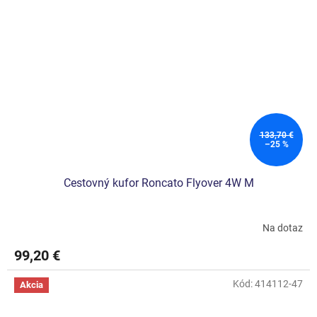
133,70 €
–25 %
Cestovný kufor Roncato Flyover 4W M
Na dotaz
99,20 €
Kód:
414112-47
Akcia