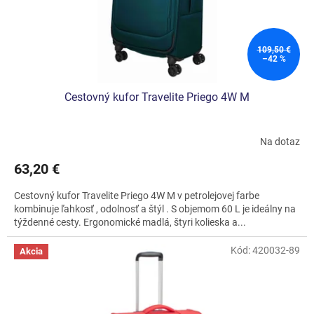
u
k
t
o
109,50 €
–42 %
v
Cestovný kufor Travelite Priego 4W M
Na dotaz
63,20 €
Cestovný kufor Travelite Priego 4W M v petrolejovej farbe
kombinuje ľahkosť , odolnosť a štýl . S objemom 60 L je ideálny na
týždenné cesty. Ergonomické madlá, štyri kolieska a...
Kód:
420032-89
Akcia