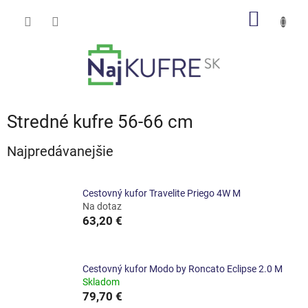
Prejsť
NÁKU
na
obsah
KOŠÍK
Stredné kufre 56-66 cm
Najpredávanejšie
Cestovný kufor Travelite Priego 4W M
Na dotaz
63,20 €
Cestovný kufor Modo by Roncato Eclipse 2.0 M
Skladom
79,70 €