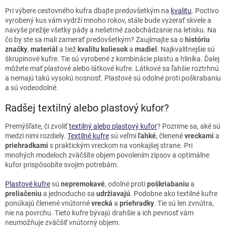
Pri výbere cestovného kufra dbajte predovšetkým na
kvalitu
. Poctivo
vyrobený kus vám vydrží mnoho rokov, stále bude vyzerať skvele a
navyše prežije všetky pády a nešetrné zaobchádzanie na letisku. Na
čo by ste sa mali zamerať predovšetkým? Zaujímajte sa o
históriu
značky
,
materiál
a tiež
kvalitu koliesok
a
madiel
. Najkvalitnejšie sú
škrupinové kufre. Tie sú vyrobené z kombinácie plastu a hliníka. Ďalej
môžete mať plastové alebo látkové kufre. Látkové sa ľahšie roztrhnú
a nemajú takú vysokú nosnosť. Plastové sú odolné proti poškrabaniu
a sú vodeodolné.
Radšej textilný alebo plastový kufor?
Premýšľate, či zvoliť
textilný alebo plastový kufor
? Pozrime sa, aké sú
medzi nimi rozdiely.
Textilné kufre
sú veľmi
ľahké
, členené
vreckami
a
priehradkami
s praktickým vreckom na vonkajšej strane. Pri
mnohých modeloch zväčšíte objem povolením zipsov a optimálne
kufor prispôsobíte svojim potrebám.
Plastové kufre
sú
nepremokavé
, odolné proti
poškriabaniu
a
preliačeniu
a jednoducho sa
udržiavajú
. Podobne ako textilné kufre
ponúkajú členené vnútorné
vrecká
a
priehradky
. Tie sú len zvnútra,
nie na povrchu. Tieto kufre bývajú drahšie a ich pevnosť vám
neumožňuje zväčšiť vnútorný objem.