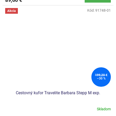
89,60 €
Kód:
91748-01
Akcia
199,20 €
–30 %
Cestovný kufor Travelite Barbara Stepp M exp.
Skladom