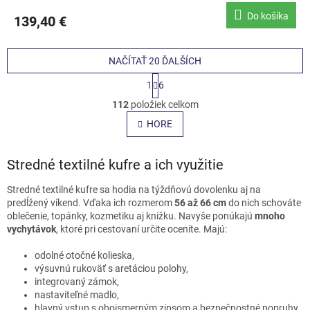
Do košíka
139,40 €
NAČÍTAŤ 20 ĎALŠÍCH
S
1
6
t
O
r
112
položiek celkom
v
á
l
HORE
n
á
k
o
d
v
Stredné textilné kufre a ich využitie
a
a
c
n
i
Stredné textilné kufre sa hodia na týždňovú dovolenku aj na
i
e
predĺžený víkend. Vďaka ich rozmerom
56 až 66 cm
do nich schováte
e
p
oblečenie, topánky, kozmetiku aj knižku. Navyše ponúkajú
mnoho
r
vychytávok
, ktoré pri cestovaní určite oceníte. Majú:
v
k
odolné otočné kolieska,
y
výsuvnú rukoväť s aretáciou polohy,
v
integrovaný zámok,
ý
nastaviteľné madlo,
p
hlavný vstup s obojsmerným zipsom a bezpečnostné popruhy,