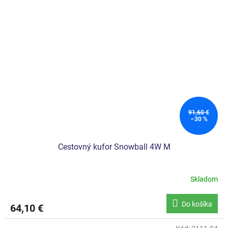
91,60 €
–30 %
Cestovný kufor Snowball 4W M
Skladom
Do košíka
64,10 €