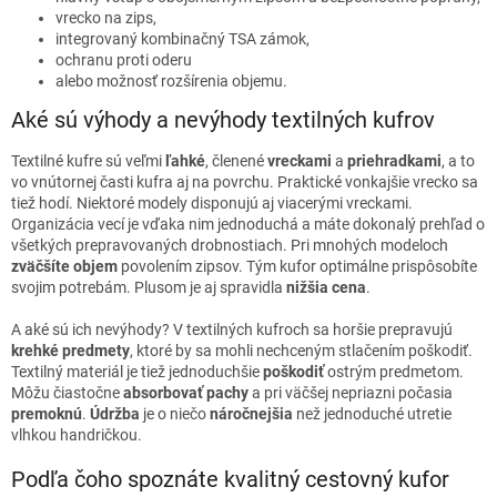
i
vrecko na zips,
s
integrovaný kombinačný TSA zámok,
u
ochranu proti oderu
alebo možnosť rozšírenia objemu.
Aké sú výhody a nevýhody textilných kufrov
Textilné kufre sú veľmi
ľahké
, členené
vreckami
a
priehradkami
, a to
vo vnútornej časti kufra aj na povrchu. Praktické vonkajšie vrecko sa
tiež hodí. Niektoré modely disponujú aj viacerými vreckami.
Organizácia vecí je vďaka nim jednoduchá a máte dokonalý prehľad o
všetkých prepravovaných drobnostiach. Pri mnohých modeloch
zväčšíte objem
povolením zipsov. Tým kufor optimálne prispôsobíte
svojim potrebám. Plusom je aj spravidla
nižšia cena
.
A aké sú ich nevýhody? V textilných kufroch sa horšie prepravujú
krehké predmety
, ktoré by sa mohli nechceným stlačením poškodiť.
Textilný materiál je tiež jednoduchšie
poškodiť
ostrým predmetom.
Môžu čiastočne
absorbovať pachy
a pri väčšej nepriazni počasia
premoknú
.
Údržba
je o niečo
náročnejšia
než jednoduché utretie
vlhkou handričkou.
Podľa čoho spoznáte kvalitný cestovný kufor