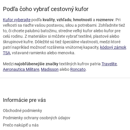
Podľa čoho vybrať cestovný kufor
Kufor vyberajte
podľa
kvality
,
vzhľadu
,
hmotnosti
a
rozmerov
. Pri
veľkosti sa riaďte vašou postavou, silou a potrebami. Zohľadnite tiež
to, či chcete palubnú batožinu, stredne veľký kufor alebo kufor pre
celú rodinu. Z materiálov si môžete vybrať textilné, plastové alebo
škrupinové kufre. Dôležité sú tiež špeciálne vlastnosti, medzi ktoré
patrí napríklad možnosť rozšírenia vnútornej kapacity,
kódový zámok
TSA
, vstavané ramienko alebo menovka.
Medzi
najobľúbenejšie značky
textilných kufrov patria
Travelite
,
Aeronautica Militare
,
Madisson
alebo
Roncato
.
Z
á
p
ä
Informácie pre vás
t
Obchodné podmienky
i
e
Podmienky ochrany osobných údajov
Prečo nakúpiť u nás