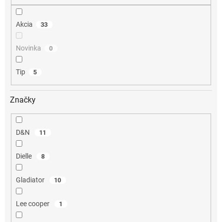
o
v
Akcia
33
Novinka
0
Tip
5
Značky
D&N
11
Dielle
8
Gladiator
10
Lee cooper
1