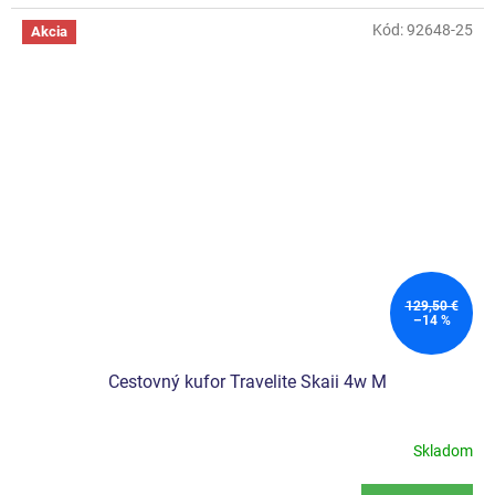
Kód:
92648-25
Akcia
129,50 €
–14 %
Cestovný kufor Travelite Skaii 4w M
Skladom