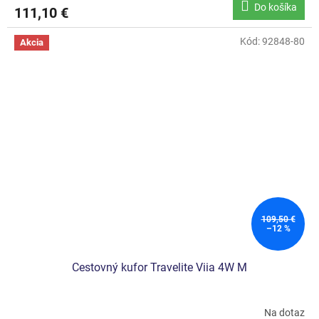
Do košíka
111,10 €
Kód:
92848-80
Akcia
109,50 €
–12 %
Cestovný kufor Travelite Viia 4W M
Na dotaz