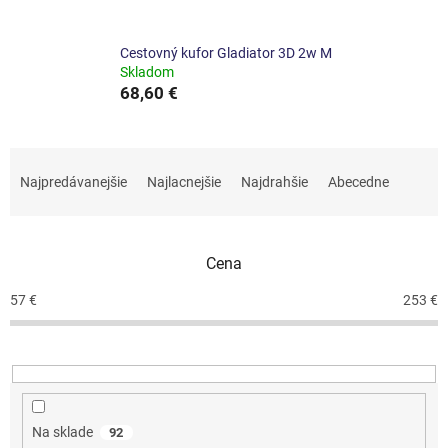
Cestovný kufor Gladiator 3D 2w M
Skladom
68,60 €
R
a
Najpredávanejšie
Najlacnejšie
Najdrahšie
Abecedne
d
e
n
Cena
i
e
57
€
253
€
p
r
o
d
u
k
Na sklade
92
t