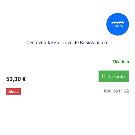
59,70 €
–10 %
Cestovná taška Travelite Basics 55 cm
Skladom
Priemerné
hodnotenie
produktu
Do košíka
53,30 €
je
5,0
z
Kód:
6911-22
Akcia
5
hviezdičiek.