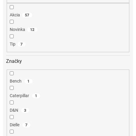
o
v
Akcia
57
Novinka
12
Tip
7
Značky
Bench
1
Caterpillar
1
D&N
3
Dielle
7