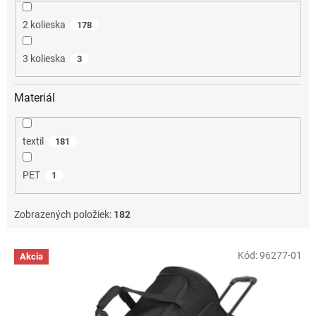
2 kolieska
178
3 kolieska
3
Materiál
textil
181
PET
1
Zobrazených položiek:
182
V
Kód:
96277-01
Akcia
ý
p
i
s