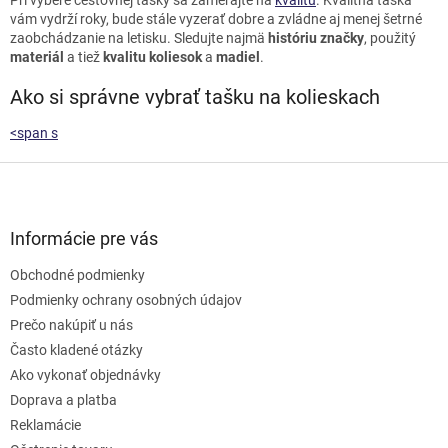
vám vydrží roky, bude stále vyzerať dobre a zvládne aj menej šetrné
zaobchádzanie na letisku. Sledujte najmä
históriu značky
, použitý
materiál
a tiež
kvalitu koliesok
a
madiel
.
Ako si správne vybrať tašku na kolieskach
<span s
Z
á
p
ä
Informácie pre vás
t
Obchodné podmienky
i
e
Podmienky ochrany osobných údajov
Prečo nakúpiť u nás
Často kladené otázky
Ako vykonať objednávky
Doprava a platba
Reklamácie