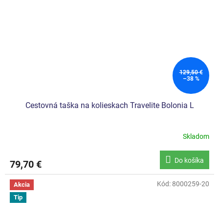
129,50 €
–38 %
Cestovná taška na kolieskach Travelite Bolonia L
Skladom
Do košíka
79,70 €
Kód:
8000259-20
Akcia
Tip