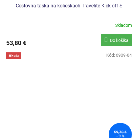
Cestovná taška na kolieskach Travelite Kick off S
Skladom
Priemerné
hodnotenie
produktu
Do košíka
53,80 €
je
5,0
z
Kód:
6909-04
Akcia
5
hviezdičiek.
59,70 €
–9 %