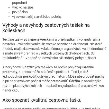
popruhmi,
vrecko na zips,
pevné dno,
výsuvná trolej s aretáciou polohy.
Výhody a nevýhody cestovných tašiek na
kolieskach
Textilné tašky sú členené
vreckami
a
priehradkami
vo vnútri aj na
povrchu. Praktické vonkajšie vrecko oceníte na drobnosti. Niektoré
modely majú viac vreciek, vďaka čomu je organizácia vecí jednoduchá
a máte skvelý prehľad o všetkých uložených drobnostiach. Sú
multifunkčné – vhodné na dovolenku, víkendový pobyt aj šport.
A nevýhody? V textilných taškách sa horšie prevážajú
krehké
predmety
, ktoré sa môžu stlačením poškodiť. Textil je tiež
jednoduchšie
poškodiť
ostrým predmetom. Môže
absorbovať pachy
a pri nepriaznivom počasí môže
premoknúť
.
Údržba
je náročnejšia
než pri plastových kufroch – nestačí len jednoduché pretrené vlhkou
handričkou.
Ako spoznať kvalitnú cestovnú tašku
Pri výbere cestovnej tašky sa zamerajte na
kvalitu
. Kvalitná taška