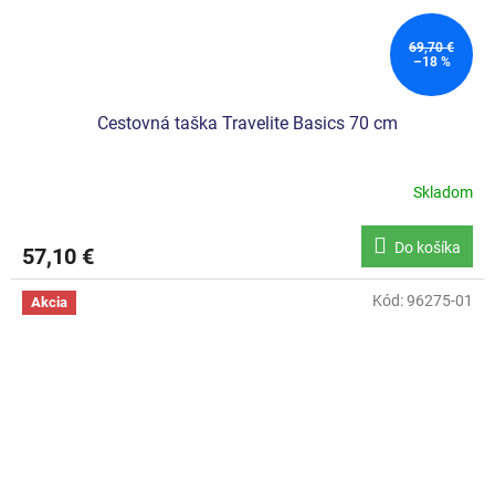
69,70 €
–18 %
Cestovná taška Travelite Basics 70 cm
Skladom
Do košíka
57,10 €
Kód:
96275-01
Akcia