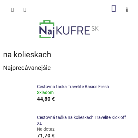
Prejsť
NÁKU
na
obsah
KOŠÍK
na kolieskach
Najpredávanejšie
Cestovná taška Travelite Basics Fresh
Skladom
44,80 €
Cestovná taška na kolieskach Travelite Kick off
XL
Na dotaz
71,70 €