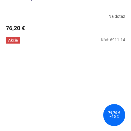
Na dotaz
76,20 €
Kód:
6911-14
Akcia
79,70 €
–10 %