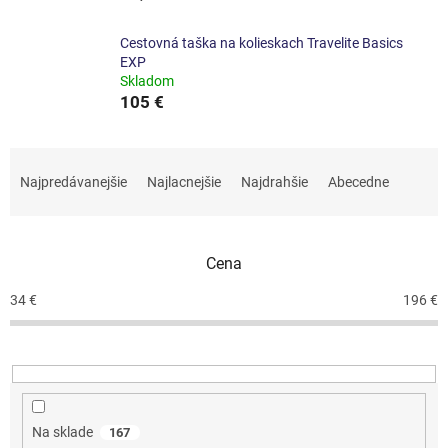
Cestovná taška na kolieskach Travelite Basics
EXP
Skladom
105 €
R
a
Najpredávanejšie
Najlacnejšie
Najdrahšie
Abecedne
d
e
n
Cena
i
e
34
€
196
€
p
r
o
d
u
k
Na sklade
167
t