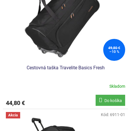
p
r
o
d
u
k
t
o
49,80 €
–10 %
v
Cestovná taška Travelite Basics Fresh
Skladom
Do košíka
44,80 €
Kód:
6911-01
Akcia