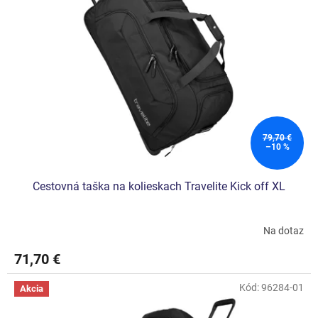
79,70 €
–10 %
Cestovná taška na kolieskach Travelite Kick off XL
Na dotaz
71,70 €
Kód:
96284-01
Akcia