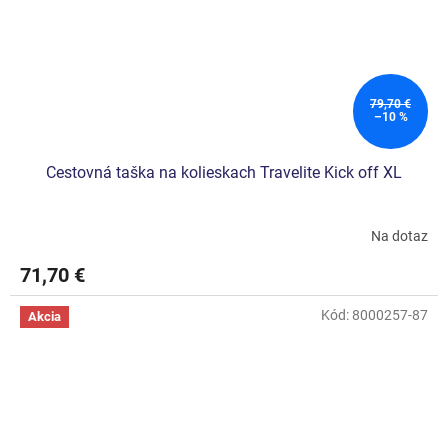
79,70 €
–10 %
Cestovná taška na kolieskach Travelite Kick off XL
Na dotaz
Priemerné
hodnotenie
71,70 €
produktu
je
4,5
Kód:
8000257-87
Akcia
z
5
hviezdičiek.