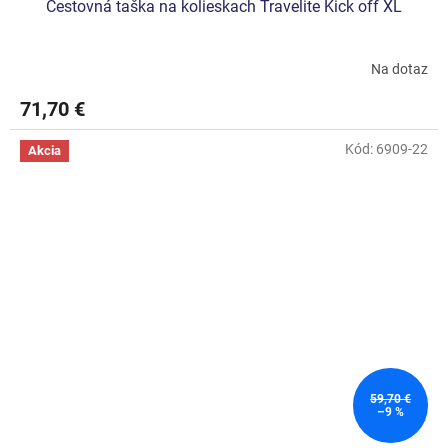
Cestovná taška na kolieskach Travelite Kick off XL
Na dotaz
Priemerné
hodnotenie
71,70 €
produktu
je
5,0
Kód:
6909-22
Akcia
z
5
hviezdičiek.
59,70 €
–9 %