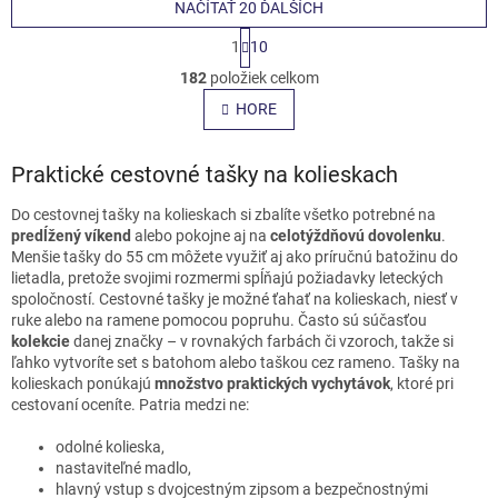
NAČÍTAŤ 20 ĎALŠÍCH
S
1
10
t
O
r
182
položiek celkom
v
á
l
HORE
n
á
k
o
d
v
Praktické cestovné tašky na kolieskach
a
a
c
n
i
Do cestovnej tašky na kolieskach si zbalíte všetko potrebné na
i
e
predĺžený víkend
alebo pokojne aj na
celotýždňovú dovolenku
.
e
p
Menšie tašky do 55 cm môžete využiť aj ako príručnú batožinu do
r
lietadla, pretože svojimi rozmermi spĺňajú požiadavky leteckých
v
spoločností. Cestovné tašky je možné ťahať na kolieskach, niesť v
k
ruke alebo na ramene pomocou popruhu. Často sú súčasťou
y
kolekcie
danej značky – v rovnakých farbách či vzoroch, takže si
v
ľahko vytvoríte set s batohom alebo taškou cez rameno. Tašky na
ý
kolieskach ponúkajú
množstvo praktických vychytávok
, ktoré pri
p
cestovaní oceníte. Patria medzi ne:
i
s
odolné kolieska,
u
nastaviteľné madlo,
hlavný vstup s dvojcestným zipsom a bezpečnostnými