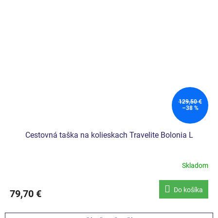
129,50 €
–38 %
Cestovná taška na kolieskach Travelite Bolonia L
Skladom
Do košíka
79,70 €