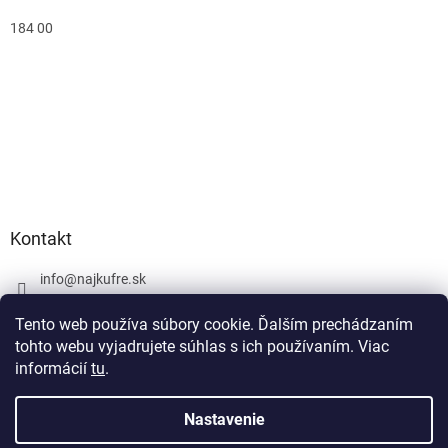
184 00
Kontakt
info
@
najkufre.sk
+420 734 212 086
Tento web používa súbory cookie. Ďalším prechádzaním
Facebook
tohto webu vyjadrujete súhlas s ich používaním. Viac
informácií
tu
.
Nastavenie
Vytvoril Shoptet