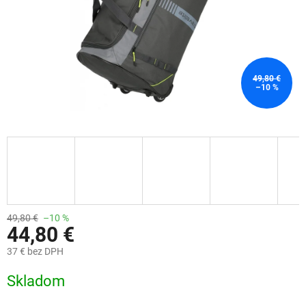
49,80 €
–10 %
49,80 €
–10 %
44,80 €
37 € bez DPH
Jednotková
Skladom
cena: