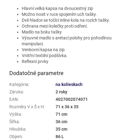
Hlavní velká kapsa na dvoucestný zip
Možno nosit v ruce spojením uch tašky.
Dvě hladce se točící inline kola na rozích tašky.
Ochrana mezi kolečky proti odření.
Madlo na boku tašky
Výsuvné madlo s aretací polohy pro pohodlnou
manipulaci.
Venkovní kapsa na zip.
Vnitřní textilní podšívka.
Reflexní prvky
Dodatočné parametre
Kategória
:
na kolieskach
Záruka
:
2 roky
EAN
:
4027002074071
Rozměry V x Š x H
:
71 x 36 x 35
Výška
:
71 cm
Šířka
:
36 cm
Hloubka
:
35 cm
Objem
:
86 L