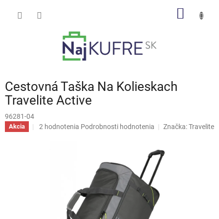
Prejsť
NÁKU
na
obsah
KOŠÍK
Cestovná Taška Na Kolieskach
Travelite Active
96281-04
Priemerné
2 hodnotenia
Podrobnosti hodnotenia
Značka:
Travelite
Akcia
hodnotenie
produktu
je
5,0
z
5
hviezdičiek.