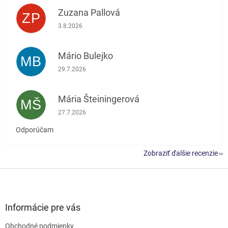
Zuzana Pallová
ZP
Hodnotenie obchodu je 5 z 5 hviezdičiek.
3.8.2026
Mário Bulejko
MB
Hodnotenie obchodu je 5 z 5 hviezdičiek.
29.7.2026
Mária Šteiningerová
MŠ
Hodnotenie obchodu je 5 z 5 hviezdičiek.
27.7.2026
Odporúčam
Zobraziť ďalšie recenzie
Z
á
p
ä
Informácie pre vás
t
Obchodné podmienky