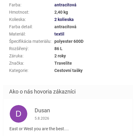
Farba
:
antracitová
Hmotnost
:
2,40 kg
Kolieska
:
2 kolieska
Farba detail
:
antracitová
Materiál
:
textil
Špecifikácia materiálu
:
polyester 600D
Rozšířený
:
86 L
Záruka
:
2 roky
Značka
:
Travelite
Kategorie
:
Cestovní tašky
Dusan
D
Hodnotenie obchodu je 5 z 5 hviezdičiek.
5.8.2026
East or West you are the best....