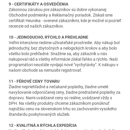
9 - CERTIFIKÁTY A OSVEDČENIA
Zákonnou zárukou pre zákazníkov sú dobre vykonanej
Obchodné podmienky a Reklamačný poriadok. Získali sme
certifikát Heureka - overené zákazníkmi, kde je možné si pozrieť
recenzie od našich zákazníkov.
10 - JEDNODUCHO, RÝCHLO A PREHĽADNE
Veľmi intenzívne riešime užívateľské prostredie. Aby nákup bol
jednoduchý, bez zbytočných a nelogických krokov a aby bolo
všetko bolo prehľadné. Snažíme sa, aby zákazník u nás
nakupoval rád a všetky informácie získal ľahko a rýchlo. Naši
programátori neustále vyvíjajú nové "vychytávky". K nákupu v
našom obchode sa nemusíte registrovať.
11 - FÉROVÉ CENY TOVARU
Žiadne nepriehľadné a nečakané poplatky, žiadne umelé
navyšovanie odporúčanej ceny, žiadne predražené poplatky za
dopravu. Nami uvádzané ceny sú reálne, uvádzané vždy s
DPH. Na všetky produkty chceme zákazníkom ponúknuť
najnižšiu cenu na slovenskom trhu so zachovaním vysokého
štandardu poskytovaných služieb.
12 - KVALITNÁ A RÝCHLA EXPEDÍCIA