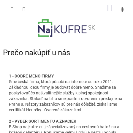
Prejsť
NÁKU
na
obsah
KOŠÍK
Prečo nakúpiť u nás
1 - DOBRÉ MENO FIRMY
Sme česká firma, ktorá pôsobí na internete od roku 2011.
Základnou ideou firmy je budovať dobré meno. Snažíme sa
poskytovať čo najkvalitnejšie služby k plnej spokojnosti
zákazníka. Stálosť na trhu sme posilnili otvorením predajne na
Prahe 8. Názory zákazníkov sú pre nás dôležité, získali sme
certifikát Heuréky - Overené zákazníkmi.
2 - VÝBER SORTIMENTU A ZNAČIEK
E-Shop najkufre.eu je špecializovaný na cestovnú batožinu a
koženú galantériu. Ponúkame veľmi širokú a pestrú ponuku