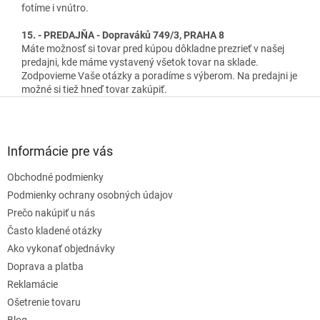
fotíme i vnútro.
15. - PREDAJŇA - Dopraváků 749/3, PRAHA 8
Máte možnosť si tovar pred kúpou dôkladne prezrieť v našej
predajni, kde máme vystavený všetok tovar na sklade.
Zodpovieme Vaše otázky a poradíme s výberom. Na predajni je
možné si tiež hneď tovar zakúpiť.
Z
á
p
ä
Informácie pre vás
t
Obchodné podmienky
i
e
Podmienky ochrany osobných údajov
Prečo nakúpiť u nás
Často kladené otázky
Ako vykonať objednávky
Doprava a platba
Reklamácie
Ošetrenie tovaru
Blog