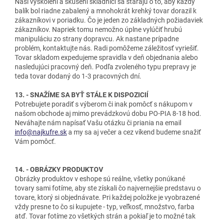
Naši vyškolení a skúsení skladníci sa starajú o to, aby každý
balík bol riadne zabalený a mnohokrát krehký tovar dorazil k
zákazníkovi v poriadku. Čo je jeden zo základných požiadaviek
zákazníkov. Napriek tomu nemožno úplne vylúčiť hrubú
manipuláciu zo strany dopravcu. Ak nastane prípadne
problém, kontaktujte nás. Radi pomôžeme záležitosť vyriešiť.
Tovar skladom expedujeme spravidla v deň objednania alebo
nasledujúci pracovný deň. Podľa zvoleného typu prepravy je
teda tovar dodaný do 1-3 pracovných dní.
13. - SNAŽÍME SA BYŤ STÁLE K DISPOZICIÍ
Potrebujete poradiť s výberom či inak pomôcť s nákupom v
našom obchode aj mimo prevádzkovú dobu PO-PIA 8-18 hod.
Neváhajte nám napísať Vašu otázku či priania na email
info@najkufre.sk
a my sa aj večer a cez víkend budeme snažiť
Vám pomôcť.
14. - OBRÁZKY PRODUKTOV
Obrázky produktov v eshope sú reálne, všetky ponúkané
tovary sami fotíme, aby ste získali čo najvernejšie predstavu o
tovare, ktorý si objednávate. Pri každej položke je vyobrazené
vždy presne to čo si kupujete - typ, veľkosť, množstvo, farba
atď. Tovar fotíme zo všetkých strán a pokiaľ je to možné tak