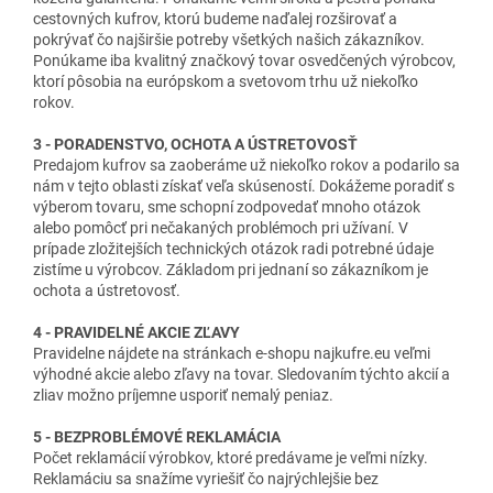
cestovných kufrov, ktorú budeme naďalej rozširovať a
pokrývať čo najširšie potreby všetkých našich zákazníkov.
Ponúkame iba kvalitný značkový tovar osvedčených výrobcov,
ktorí pôsobia na európskom a svetovom trhu už niekoľko
rokov.
3 - PORADENSTVO, OCHOTA A ÚSTRETOVOSŤ
Predajom kufrov sa zaoberáme už niekoľko rokov a podarilo sa
nám v tejto oblasti získať veľa skúseností. Dokážeme poradiť s
výberom tovaru, sme schopní zodpovedať mnoho otázok
alebo pomôcť pri nečakaných problémoch pri užívaní. V
prípade zložitejších technických otázok radi potrebné údaje
zistíme u výrobcov. Základom pri jednaní so zákazníkom je
ochota a ústretovosť.
4 - PRAVIDELNÉ AKCIE ZĽAVY
Pravidelne nájdete na stránkach e-shopu najkufre.eu veľmi
výhodné akcie alebo zľavy na tovar. Sledovaním týchto akcií a
zliav možno príjemne usporiť nemalý peniaz.
5 - BEZPROBLÉMOVÉ REKLAMÁCIA
Počet reklamácií výrobkov, ktoré predávame je veľmi nízky.
Reklamáciu sa snažíme vyriešiť čo najrýchlejšie bez