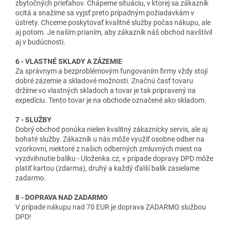
zbytočných prieťahov. Chápeme situáciu, v ktorej sa zákazník
ocitá a snažíme sa vyjsť preto prípadným požiadavkám v
ústrety. Chceme poskytovať kvalitné služby počas nákupu, ale
aj potom. Je naším prianím, aby zákazník náš obchod navštívil
aj v budúcnosti.
6 - VLASTNÉ SKLADY A ZÁZEMIE
Za správnym a bezproblémovým fungovaním firmy vždy stojí
dobré zázemie a skladové možnosti. Značnú časť tovaru
držíme vo vlastných skladoch a tovar je tak pripravený na
expedíciu. Tento tovar je na obchode označené ako skladom.
7 - SLUŽBY
Dobrý obchod ponúka nielen kvalitný zákaznícky servis, ale aj
bohaté služby. Zákazník u nás môže využiť osobne odber na
vzorkovni, niektoré z našich odberných zmluvných miest na
vyzdvihnutie balíku - Uloženka.cz, v prípade dopravy DPD môže
platiť kartou (zdarma), druhý a každý ďalší balík zasielame
zadarmo.
8 - DOPRAVA NAD ZADARMO
V prípade nákupu nad 70 EUR je doprava ZADARMO službou
DPD!