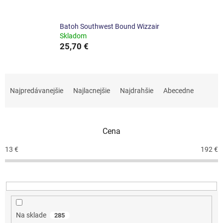
Batoh Southwest Bound Wizzair
Skladom
25,70 €
R
a
Najpredávanejšie
Najlacnejšie
Najdrahšie
Abecedne
d
e
n
Cena
i
e
13
€
192
€
p
r
o
d
u
k
Na sklade
285
t