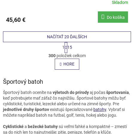
Skladom
Do košíka
45,60 €
NAČÍTAŤ 20 ĎALŠÍCH
S
1
15
t
O
r
300
položiek celkom
v
á
l
HORE
n
á
k
o
d
v
Športový batoh
a
a
c
n
i
Športový batoh oceníte na
výletoch do prírody
aj počas
športovania
,
i
e
keď potrebujete mať záťaž čo najnižšiu. Športové batohy môžu byť
e
p
cyklistické, turistické, lezecké alebo určené na zimné športy. Pre
r
jednotlivé druhy športov
existujú špecializované
batohy
. Vybrať si
v
môžete napríklad batoh na futbal, golf, tenis, hokej alebo jogu.
k
y
Cyklistické
a
bežecké batohy
sú veľmi ľahké a kompaktné – zmestí
v
sa do nich len to najnutnejšie: pitie, peniaze, telefón a kľúče.