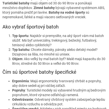
ý
Turistické batohy
majú objem od 30 do 90 litrov a ponúkajú
p
množstvo doplnkov.
Zimné batohy
bývajú vybavené systémom ABS,
i
ktorý pomáha prežiť pri lavíne.
Batohy na vodné športy
sú
s
nepremokavé, ľahké a majú viacero sieťovaných vreciek.
u
Ako vybrať športový batoh
Typ športu
: Najskôr si premyslite, na aký šport vám má batoh
slúžiť. Má byť univerzálny, trekingový, bežecký, futbalový,
tenisový alebo cyklistický?
Typ batohu
: Chcete dámsky, pánsky alebo detský model?
Dizajnovo sa líšia, no mnohé sú unisex.
Objem
: Ako veľký by mal batoh byť? Malé majú kapacitu do 30
litrov, stredné do 50 litrov a veľké do 90 litrov.
Čím sú športové batohy špecifické
Ergonómia
: Majú ergonomicky tvarovaný chrbát a popruhy,
aby dobre sedeli aj pri väčšej záťaži.
Popruhy
: Turistické modely sú vybavené hrudným aj bedrovým
popruhom, ktoré výrazne odľahčujú ramená.
Odvetrávanie
: Odvetraný chrbtový systém zabezpečuje lepšiu
cirkuláciu vzduchu a odvádza pot.
Špeciálne vrecká
: Nájdete v nich napríklad miesto na hydrovak