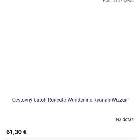
Kód:
414742-68
Cestovný batoh Roncato Wanderline Ryanair-Wizzair
Na dotaz
61,30 €