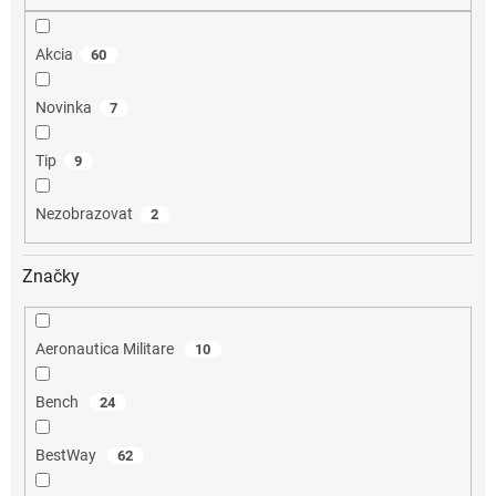
o
v
Akcia
60
Novinka
7
Tip
9
Nezobrazovat
2
Značky
Aeronautica Militare
10
Bench
24
BestWay
62