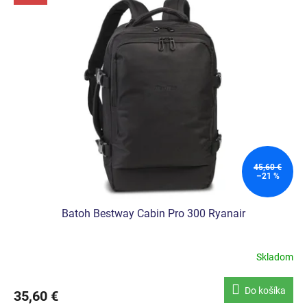
ý
p
i
s
p
r
o
d
u
k
t
o
45,60 €
–21 %
v
Batoh Bestway Cabin Pro 300 Ryanair
Skladom
Do košíka
35,60 €