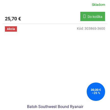
Skladom
Do košíka
25,70 €
Kód:
30386S-3600
Akcia
30,30 €
–25 %
Batoh Southwest Bound Ryanair