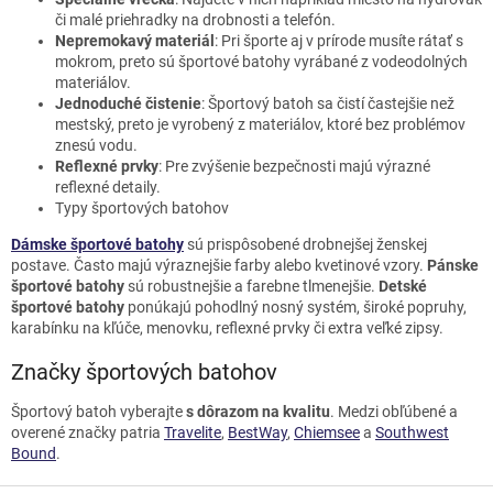
či malé priehradky na drobnosti a telefón.
Nepremokavý materiál
: Pri športe aj v prírode musíte rátať s
mokrom, preto sú športové batohy vyrábané z vodeodolných
materiálov.
Jednoduché čistenie
: Športový batoh sa čistí častejšie než
mestský, preto je vyrobený z materiálov, ktoré bez problémov
znesú vodu.
Reflexné prvky
: Pre zvýšenie bezpečnosti majú výrazné
reflexné detaily.
Typy športových batohov
Dámske športové batohy
sú prispôsobené drobnejšej ženskej
postave. Často majú výraznejšie farby alebo kvetinové vzory.
Pánske
športové batohy
sú robustnejšie a farebne tlmenejšie.
Detské
športové batohy
ponúkajú pohodlný nosný systém, široké popruhy,
karabínku na kľúče, menovku, reflexné prvky či extra veľké zipsy.
Značky športových batohov
Športový batoh vyberajte
s dôrazom na kvalitu
. Medzi obľúbené a
overené značky patria
Travelite
,
BestWay
,
Chiemsee
a
Southwest
Bound
.