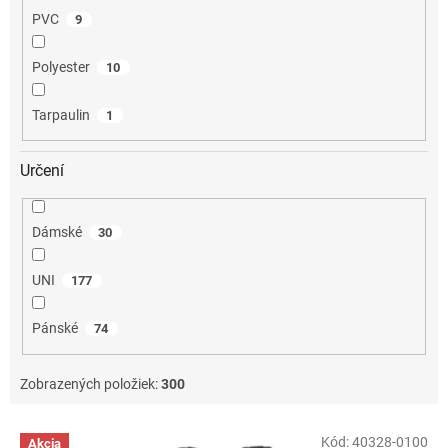
PVC
9
Polyester
10
Tarpaulin
1
Určení
Dámské
30
UNI
177
Pánské
74
Zobrazených položiek:
300
V
Kód:
40328-0100
Akcia