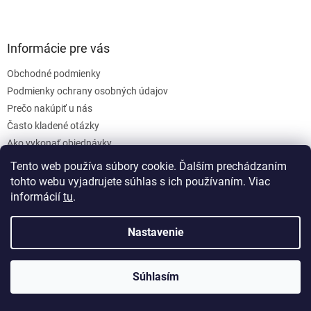
Z
á
p
ä
Informácie pre vás
t
Obchodné podmienky
i
e
Podmienky ochrany osobných údajov
Prečo nakúpiť u nás
Často kladené otázky
Ako vykonať objednávky
Doprava a platba
Tento web používa súbory cookie. Ďalším prechádzaním
Reklamácie
tohto webu vyjadrujete súhlas s ich používaním. Viac
Ošetrenie tovaru
informácií
tu
.
Blog
Kontakty
Nastavenie
Odstúpiť od zmluvy
Súhlasím
Adresa prodejny