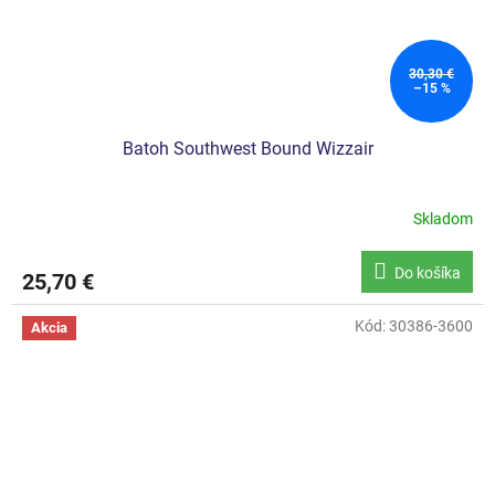
30,30 €
–15 %
Batoh Southwest Bound Wizzair
Skladom
Do košíka
25,70 €
Kód:
30386-3600
Akcia