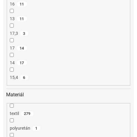
16
11
13
11
17,3
3
17
14
14
17
15,4
6
Materiál
textil
279
polyuretán
1