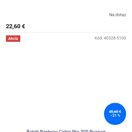
Na dotaz
22,60 €
Kód:
40328-5100
Akcia
45,60 €
–21 %
Batoh Bestway Cabin Pro 300 Ryanair