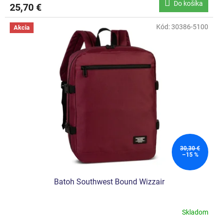
Do košíka
25,70 €
Kód:
30386-5100
Akcia
30,30 €
–15 %
Batoh Southwest Bound Wizzair
Skladom