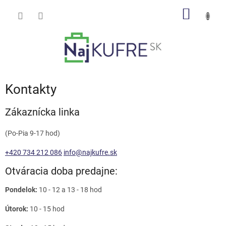
Prejsť
NÁKU
na
obsah
KOŠÍK
Kontakty
Zákaznícka linka
(Po-Pia 9-17 hod)
+420 734 212 086
info@najkufre.sk
Otváracia doba predajne:
Pondelok:
10 - 12 a 13 - 18 hod
Útorok:
10 - 15 hod