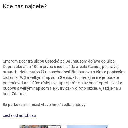
Kde nás najdete?
Smerom z centra ulicou Ústecká za Bauhausom doľava do ulice
Dopraváků a po 100m prvou ulicou ísť do areálu Genius, po pravej
strane budete mať vyššiu poschodovú žltú budovu s týmto popisným
číslom 749/3 a veľkým nápisom Genius - tu predajňa nie je, budete
pokračovať asi 100m ďalej k vstupnej bráne a už hneď oproti uvidíte
budovu s veľkým nápisom Nejkufry.cz - viď foto nižšie. Vjazd je na 3
hod. Zdarma.
8x parkovacích miest vľavo hneď vedľa budovy
cesta od autobusu