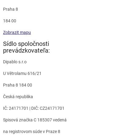
Praha 8
184 00
Zobrazit mapu
Sídlo spoločnosti
prevádzkovateľa:
Dipablo s.r.o
U Větrolamu 616/21
Praha 8 184 00
Česká republika
IČ: 24171701 | DIČ: CZ24171701
Spisová značka C 185307 vedená
na registrovom súde v Praze 8