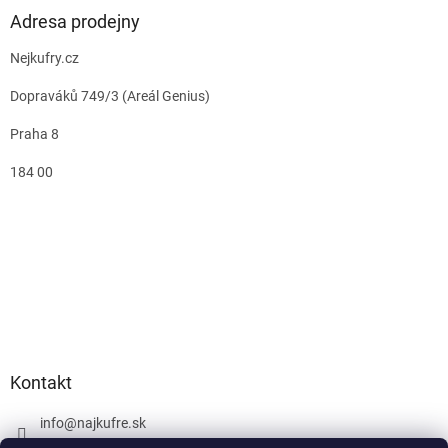
Adresa prodejny
Nejkufry.cz
Dopraváků 749/3 (Areál Genius)
Praha 8
184 00
Kontakt
info
@
najkufre.sk