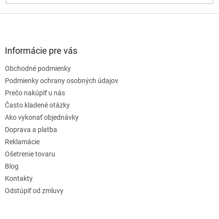
Z
á
p
ä
Informácie pre vás
t
Obchodné podmienky
i
e
Podmienky ochrany osobných údajov
Prečo nakúpiť u nás
Často kladené otázky
Ako vykonať objednávky
Doprava a platba
Reklamácie
Ošetrenie tovaru
Blog
Kontakty
Odstúpiť od zmluvy