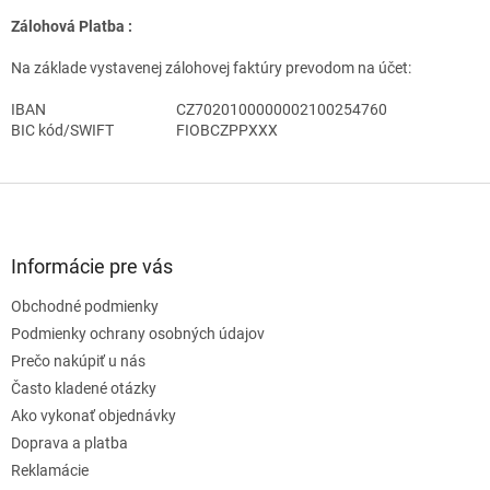
Zálohová Platba :
Na základe vystavenej zálohovej faktúry prevodom na účet:
IBAN
CZ7020100000002100254760
BIC kód/SWIFT
FIOBCZPPXXX
Z
á
p
ä
Informácie pre vás
t
Obchodné podmienky
i
e
Podmienky ochrany osobných údajov
Prečo nakúpiť u nás
Často kladené otázky
Ako vykonať objednávky
Doprava a platba
Reklamácie