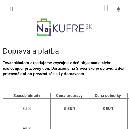
Prejsť
NÁKU
na
obsah
KOŠÍK
Doprava a platba
Tovar skladom expedujeme zvyčajne v deň objednania alebo
nasledujúci pracovný deň. Doručenie na Slovensko je spravidla dva
pracovné dni po prevzatí zásielky dopravcom.
Způsob úhrady:
Cena přepravy
Cena dobierky
GLS
5 EUR
3 EUR
GLS