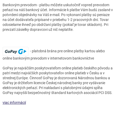
Bankovým prevodom - platbu môžete uskutočniť vopred prevodom
peňazí na náš bankový účet. Informácie k platbe Vám budú zaslané v
potvrdení objednávky na Váš e-mail. Po vykonaní platby sú peniaze
na účet dodávateľa pripísané v priebehu 1-2 pracovných dní. Tovar
odosielame ihneď po obdržaní platby (pokiaľ je tovar skladom). Pri
prevzatí zásielky dopravcovi už nič neplatíte.
- platobná brána pre online platby kartou alebo
online bankovým prevodom v internetovom bankovníctve
GoPay je najväčším poskytovateľom online platieb českého pôvodu a
patrí medzi najväčších poskytovateľov online platieb v Česku a v
strednej Európe. Činnosť GoPay je dozorovaná Národnou bankou a
GoPay je držiteľom licencie Českej národnej banky pre vydávanie
elektronických peňazí. Pri nakladaní s platobnými údajmi spĺňa
GoPay najvyšší bezpečnostný štandard kartových asociácií PCI DSS.
viac informácií