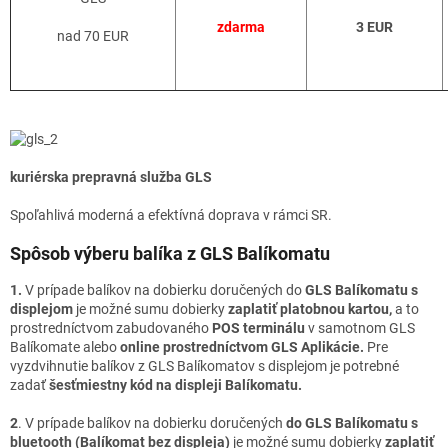
zdarma
3 EUR
nad 70 EUR
kuriérska prepravná služba GLS
Spoľahlivá moderná a efektívná doprava v rámci SR.
Spôsob výberu balíka z GLS Balíkomatu
1.
V prípade balíkov na dobierku doručených do
GLS Balíkomatu s
displejom
je možné sumu dobierky
zaplatiť platobnou kartou,
a to
prostredníctvom zabudovaného
POS terminálu
v samotnom GLS
Balíkomate alebo
online prostredníctvom GLS Aplikácie.
Pre
vyzdvihnutie balíkov z GLS Balíkomatov s displejom je potrebné
zadať
šesťmiestny kód na displeji Balíkomatu.
2
. V prípade balíkov na dobierku doručených
do GLS Balíkomatu s
bluetooth (Balíkomat bez displeja)
je možné sumu dobierky
zaplatiť