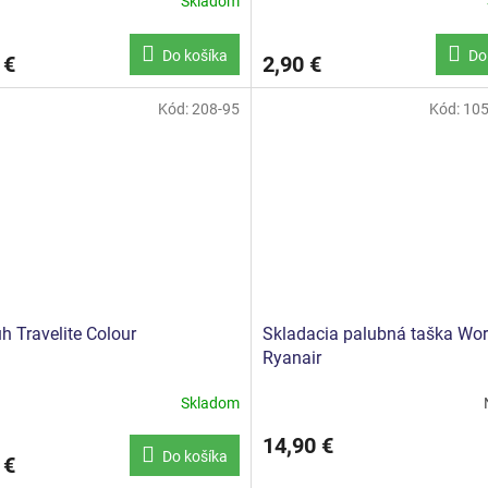
Skladom
Do košíka
Do
 €
2,90 €
Kód:
208-95
Kód:
105
h Travelite Colour
Skladacia palubná taška Wo
Ryanair
Skladom
14,90 €
Do košíka
 €