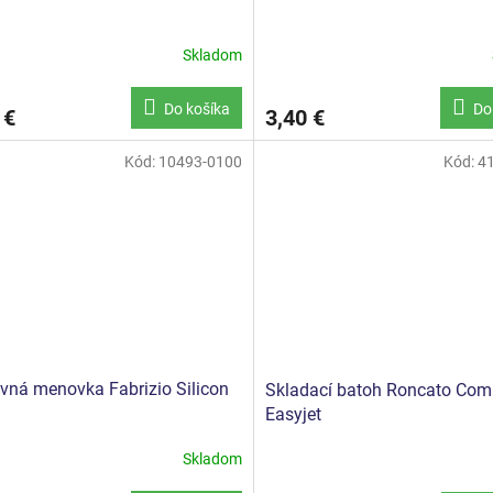
Skladom
Do košíka
Do
 €
3,40 €
Kód:
10493-0100
Kód:
4
vná menovka Fabrizio Silicon
Skladací batoh Roncato Com
Easyjet
Skladom