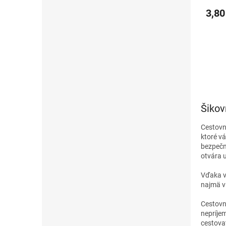
3,80
Šikov
Cestovn
ktoré v
bezpečn
otvára 
Vďaka v
najmä v 
Cestovn
nepríje
cestova