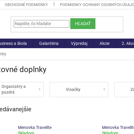
OBCHODNÉ PODMIENKY
PODMIENKY OCHRANY OSOBNÝCH ÚDAJ
HĽADAŤ
siness a škola
Galantéria
Výpredaj
Akcie
2. Ako
lnky
tovné doplnky
Organizéry a
Visačky
Z
puzdrá
edávanejšie
Menovka Travelite
Menovka Travelit
Skladom
Skladom