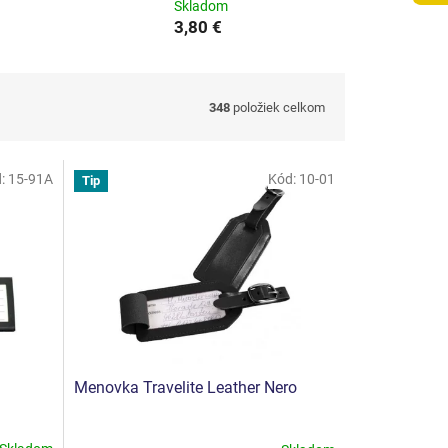
Skladom
3,80 €
348
položiek celkom
d:
15-91A
Kód:
10-01
Tip
Menovka Travelite Leather Nero