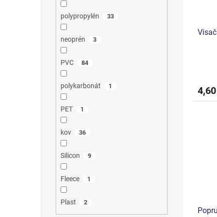
polypropylén
33
Visač
neoprén
3
PVC
84
polykarbonát
1
4,60
PET
1
kov
36
Silicon
9
Fleece
1
Plast
2
Popru