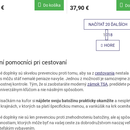
Do košíka
Do
 €
37,90 €
NAČÍTAŤ 20 ĎALŠÍCH
S
1
18
t
O
r
v
HORE
á
l
n
á
k
d
o
ní pomocníci pri cestovaní
a
v
c
a
é doplnky sú skvelou prevenciou proti tomu, aby sa z
cestovania
nestala 
i
n
ás môžu stáť nemalé peniaze navyše. Jednou z možností je samozrejme zne
e
i
ostnej kontrole. Tým, že si zaobstaráte moderný
zámok TSA
, predídete 
e
p
univerzálnym kľúčom a nie násilným spôsobom.
r
v
isačkám na kufor si
nájdete svoju batožinu prakticky okamžite
a nesplet
k
krajinách, v ktorých sa platí špecifickou menou, a vankúšik na krk oceníte 
y
v
é doplnky nie sú len prevenciou proti znehodnoteniu batožiny, ale aj s
ý
mnostiam, ktorých môže byť na vašej ceste za dobrodružstvom naozaj veľ
p
teľským vybavením.