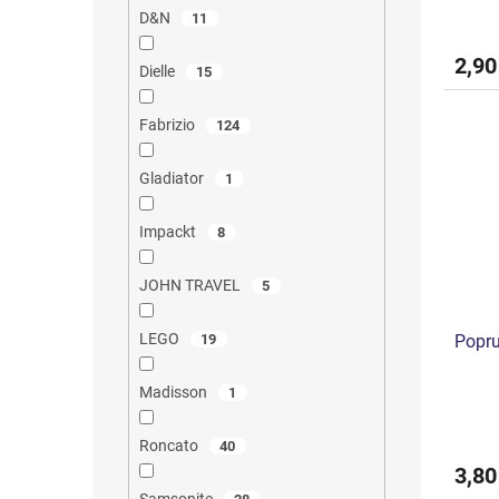
v
D&N
11
2,90
Dielle
15
Fabrizio
124
Gladiator
1
Impackt
8
JOHN TRAVEL
5
LEGO
Popru
19
Madisson
1
Roncato
40
3,80