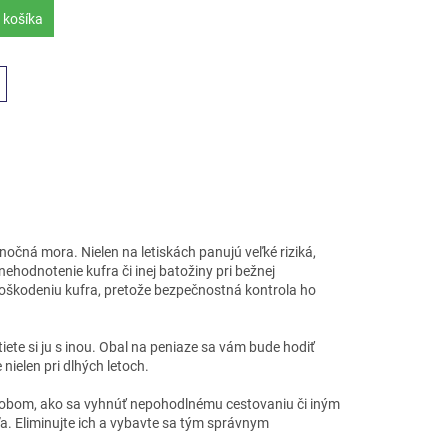
 košíka
nočná mora. Nielen na letiskách panujú veľké riziká,
hodnotenie kufra či inej batožiny pri bežnej
poškodeniu kufra, pretože bezpečnostná kontrola ho
iete si ju s inou. Obal na peniaze sa vám bude hodiť
nielen pri dlhých letoch.
pôsobom, ako sa vyhnúť nepohodlnému cestovaniu či iným
a. Eliminujte ich a vybavte sa tým správnym