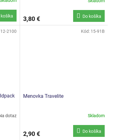
Skladom
Skladom
 košíka
Do košíka
3,80 €
12-2100
Kód:
15-91B
rldpack
Menovka Travelite
Na dotaz
Skladom
Do košíka
2,90 €