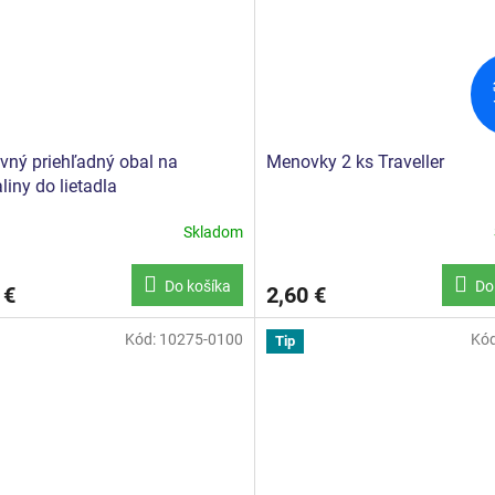
vný priehľadný obal na
Menovky 2 ks Traveller
liny do lietadla
Skladom
Do košíka
Do
 €
2,60 €
Kód:
10275-0100
Kó
Tip