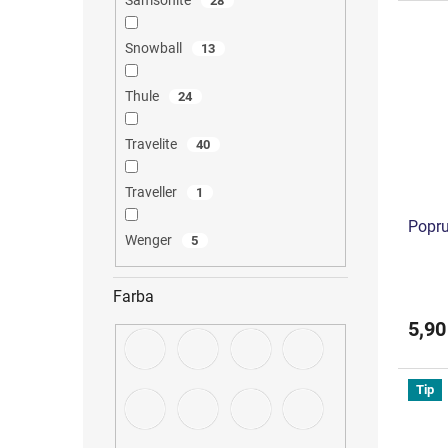
Samsonite
28
Snowball
13
Thule
24
Travelite
40
Traveller
1
Popru
Wenger
5
Farba
5,90
Tip