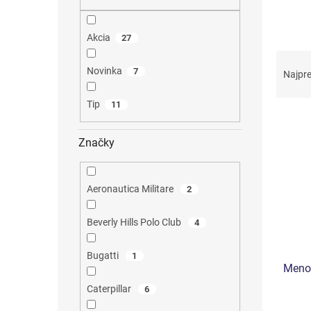
Akcia
27
R
a
Novinka
7
Najpr
d
e
Tip
11
V
n
ý
i
Značky
p
e
i
p
s
r
Aeronautica Militare
2
p
o
r
d
Beverly Hills Polo Club
o
4
u
d
k
u
t
Bugatti
1
Menov
k
o
t
v
Caterpillar
6
o