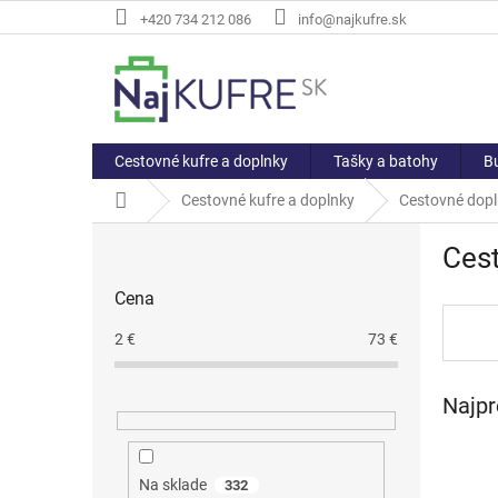
Prejsť
+420 734 212 086
info@najkufre.sk
na
obsah
Cestovné kufre a doplnky
Tašky a batohy
Bu
Domov
Cestovné kufre a doplnky
Cestovné dop
B
Ces
o
č
Cena
n
ý
2
€
73
€
p
a
Najpr
n
e
l
Na sklade
332