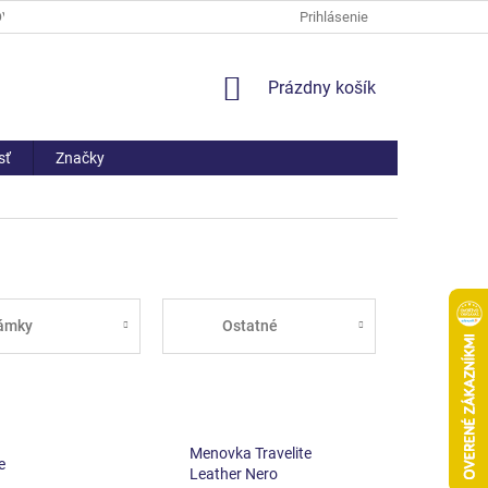
OV
PREČO NAKÚPIŤ U NÁS
ČASTO KLADENÉ OTÁZKY
Prihlásenie
AKO 
NÁKUPNÝ
Prázdny košík
KOŠÍK
sť
Značky
ámky
Ostatné
Menovka Travelite
e
Leather Nero