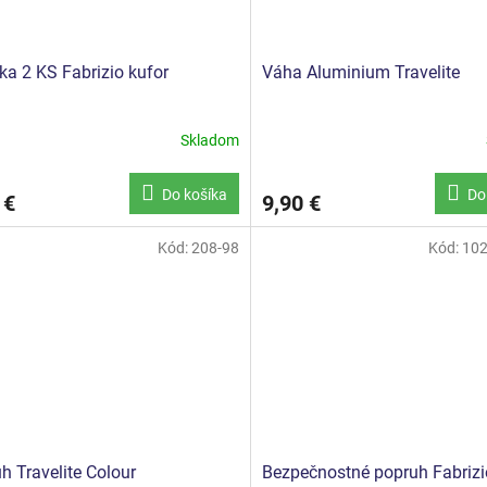
ka 2 KS Fabrizio kufor
Váha Aluminium Travelite
Skladom
Priemerné
hodnotenie
produktu
Do košíka
Do
 €
9,90 €
je
5,0
z
Kód:
208-98
Kód:
102
5
hviezdičiek.
h Travelite Colour
Bezpečnostné popruh Fabrizi