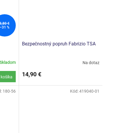
3,80 €
–31 %
Bezpečnostný popruh Fabrizio TSA
Skladom
Na dotaz
14,90 €
 košíka
d:
180-56
Kód:
419040-01