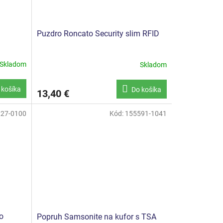
Puzdro Roncato Security slim RFID
Skladom
Skladom
 košíka
Do košíka
13,40 €
27-0100
Kód:
155591-1041
o
Popruh Samsonite na kufor s TSA