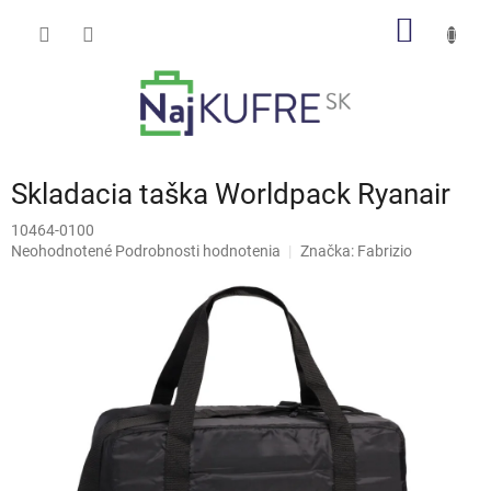
Prejsť
NÁKU
na
obsah
KOŠÍK
Skladacia taška Worldpack Ryanair
10464-0100
Priemerné
Neohodnotené
Podrobnosti hodnotenia
Značka:
Fabrizio
hodnotenie
produktu
je
0,0
z
5
hviezdičiek.