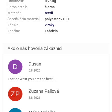
Hmotnost
:
0,25 kg
Farba detail
:
čierna
Materiál
:
textil
Špecifikácia materiálu
:
polyester 210D
Záruka
:
2 roky
Značka
:
Fabrizio
Dusan
D
Hodnotenie obchodu je 5 z 5 hviezdičiek.
5.8.2026
East or West you are the best....
Zuzana Pallová
ZP
Hodnotenie obchodu je 5 z 5 hviezdičiek.
3.8.2026