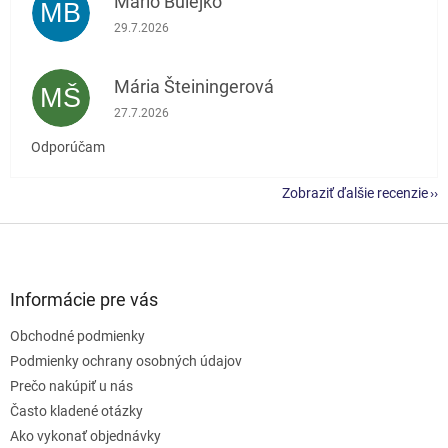
Mário Bulejko
MB
Hodnotenie obchodu je 5 z 5 hviezdičiek.
29.7.2026
Mária Šteiningerová
MŠ
Hodnotenie obchodu je 5 z 5 hviezdičiek.
27.7.2026
Odporúčam
Zobraziť ďalšie recenzie
Z
á
p
ä
Informácie pre vás
t
Obchodné podmienky
i
e
Podmienky ochrany osobných údajov
Prečo nakúpiť u nás
Často kladené otázky
Ako vykonať objednávky