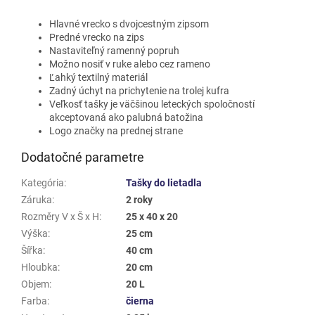
Hlavné vrecko s dvojcestným zipsom
Predné vrecko na zips
Nastaviteľný ramenný popruh
Možno nosiť v ruke alebo cez rameno
Ľahký textilný materiál
Zadný úchyt na prichytenie na trolej kufra
Veľkosť tašky je väčšinou leteckých spoločností
akceptovaná ako palubná batožina
Logo značky na prednej strane
Dodatočné parametre
Kategória
:
Tašky do lietadla
Záruka
:
2 roky
Rozměry V x Š x H
:
25 x 40 x 20
Výška
:
25 cm
Šířka
:
40 cm
Hloubka
:
20 cm
Objem
:
20 L
Farba
:
čierna