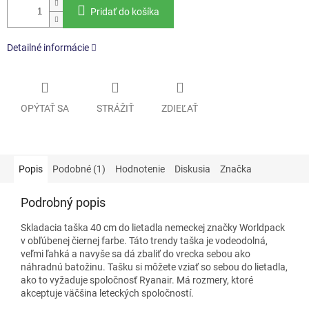
Pridať do košíka
Detailné informácie
OPÝTAŤ SA
STRÁŽIŤ
ZDIEĽAŤ
Popis
Podobné (1)
Hodnotenie
Diskusia
Značka
Podrobný popis
Skladacia taška 40 cm
do lietadla nemeckej značky Worldpack
v obľúbenej čiernej farbe.
Táto trendy taška je vodeodolná,
veľmi ľahká a navyše sa dá zbaliť do vrecka sebou ako
náhradnú batožinu. Tašku
si môžete vziať so sebou do lietadla,
ako to vyžaduje spoločnosť Ryanair. Má rozmery, ktoré
akceptuje väčšina leteckých spoločností.