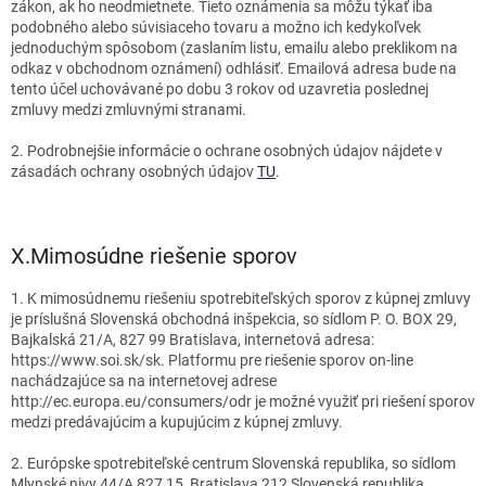
zákon, ak ho neodmietnete. Tieto oznámenia sa môžu týkať iba
podobného alebo súvisiaceho tovaru a možno ich kedykoľvek
jednoduchým spôsobom (zaslaním listu, emailu alebo preklikom na
odkaz v obchodnom oznámení) odhlásiť. Emailová adresa bude na
tento účel uchovávané po dobu 3 rokov od uzavretia poslednej
zmluvy medzi zmluvnými stranami.
2. Podrobnejšie informácie o ochrane osobných údajov nájdete v
zásadách ochrany osobných údajov
TU
.
X.
Mimosúdne riešenie sporov
1. K mimosúdnemu riešeniu spotrebiteľských sporov z kúpnej zmluvy
je príslušná Slovenská obchodná inšpekcia, so sídlom P. O. BOX 29,
Bajkalská 21/A, 827 99 Bratislava, internetová adresa:
https://www.soi.sk/sk. Platformu pre riešenie sporov on-line
nachádzajúce sa na internetovej adrese
http://ec.europa.eu/consumers/odr je možné využiť pri riešení sporov
medzi predávajúcim a kupujúcim z kúpnej zmluvy.
2. Európske spotrebiteľské centrum Slovenská republika, so sídlom
Mlynské nivy 44/A 827 15, Bratislava 212 Slovenská republika,