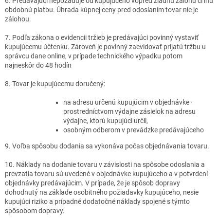
6. Predávajúci nepožaduje od kupujúceho vopred žiadnu zálohu či inú
obdobnú platbu. Úhrada kúpnej ceny pred odoslaním tovar nie je
zálohou.
7. Podľa zákona o evidencii tržieb je predávajúci povinný vystaviť
kupujúcemu účtenku. Zároveň je povinný zaevidovať prijatú tržbu u
správcu dane online, v prípade technického výpadku potom
najneskôr do 48 hodín
8. Tovar je kupujúcemu doručený:
na adresu určenú kupujúcim v objednávke ·
prostredníctvom výdajne zásielok na adresu
výdajne, ktorú kupujúci určil,
osobným odberom v prevádzke predávajúceho
9. Voľba spôsobu dodania sa vykonáva počas objednávania tovaru.
10. Náklady na dodanie tovaru v závislosti na spôsobe odoslania a
prevzatia tovaru sú uvedené v objednávke kupujúceho a v potvrdení
objednávky predávajúcim. V prípade, že je spôsob dopravy
dohodnutý na základe osobitného požiadavky kupujúceho, nesie
kupujúci riziko a prípadné dodatočné náklady spojené s týmto
spôsobom dopravy.