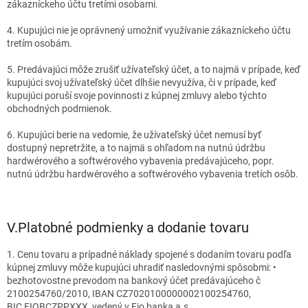
zákazníckeho účtu tretími osobami.
4. Kupujúci nie je oprávnený umožniť využívanie zákazníckeho účtu
tretím osobám.
5. Predávajúci môže zrušiť užívateľský účet, a to najmä v prípade, keď
kupujúci svoj užívateľský účet dlhšie nevyužíva, či v prípade, keď
kupujúci poruší svoje povinnosti z kúpnej zmluvy alebo týchto
obchodných podmienok.
6. Kupujúci berie na vedomie, že užívateľský účet nemusí byť
dostupný nepretržite, a to najmä s ohľadom na nutnú údržbu
hardwérového a softwérového vybavenia predávajúceho, popr.
nutnú údržbu hardwérového a softwérového vybavenia tretích osôb.
V.
Platobné podmienky a dodanie tovaru
1. Cenu tovaru a prípadné náklady spojené s dodaním tovaru podľa
kúpnej zmluvy môže kupujúci uhradiť nasledovnými spôsobmi: •
bezhotovostne prevodom na bankový účet predávajúceho č
2100254760
/2010, IBAN
CZ7020100000002100254760,
BIC FIOBCZPPXXX,
vedený v Fio banka a.s.,