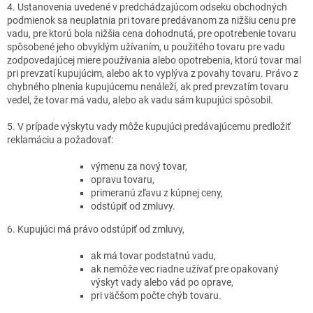
4. Ustanovenia uvedené v predchádzajúcom odseku obchodných
podmienok sa neuplatnia pri tovare predávanom za nižšiu cenu pre
vadu, pre ktorú bola nižšia cena dohodnutá, pre opotrebenie tovaru
spôsobené jeho obvyklým užívaním, u použitého tovaru pre vadu
zodpovedajúcej miere používania alebo opotrebenia, ktorú tovar mal
pri prevzatí kupujúcim, alebo ak to vyplýva z povahy tovaru. Právo z
chybného plnenia kupujúcemu nenáleží, ak pred prevzatím tovaru
vedel, že tovar má vadu, alebo ak vadu sám kupujúci spôsobil.
5. V prípade výskytu vady môže kupujúci predávajúcemu predložiť
reklamáciu a požadovať:
výmenu za nový tovar,
opravu tovaru,
primeranú zľavu z kúpnej ceny,
odstúpiť od zmluvy.
6. Kupujúci má právo odstúpiť od zmluvy,
ak má tovar podstatnú vadu,
ak nemôže vec riadne užívať pre opakovaný
výskyt vady alebo vád po oprave,
pri väčšom počte chýb tovaru.