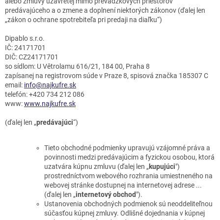
alebo zmluvy uzavretej mimo prevádzkových priestorov
predávajúceho a o zmene a doplnení niektorých zákonov (ďalej len
„zákon o ochrane spotrebiteľa pri predaji na diaľku“)
Dipablo s.r.o.
IČ:
24171701
DIČ
: CZ24171701
so sídlom:
U Větrolamu 616/21, 184 00, Praha 8
zapísanej na registrovom súde v Praze 8, spisová značka 185307 C
email
:
info@najkufre.sk
telefón
: +420 734 212 086
www
:
www.najkufre.sk
(ďalej len „
predávajúci
“)
Tieto obchodné podmienky upravujú vzájomné práva a
povinnosti medzi predávajúcim a fyzickou osobou, ktorá
uzatvára kúpnu zmluvu (ďalej len „
kupujúci
")
prostredníctvom webového rozhrania umiestneného na
webovej stránke dostupnej na internetovej adrese ...
(ďalej len „
internetový obchod
").
Ustanovenia obchodných podmienok sú neoddeliteľnou
súčasťou kúpnej zmluvy. Odlišné dojednania v kúpnej