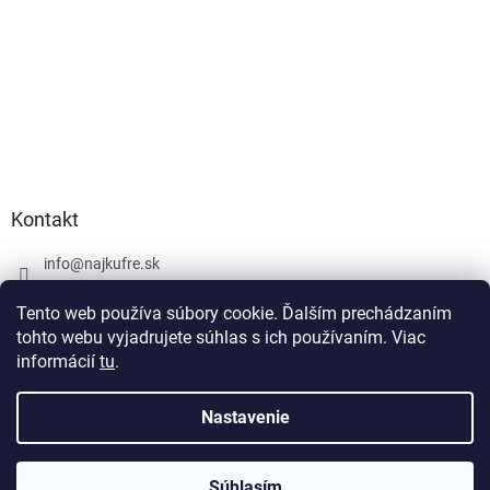
Kontakt
info
@
najkufre.sk
+420 734 212 086
Tento web používa súbory cookie. Ďalším prechádzaním
Facebook
tohto webu vyjadrujete súhlas s ich používaním. Viac
informácií
tu
.
Nastavenie
Vytvoril Shoptet
Súhlasím
Copyright 2026
najkufre.sk
. Všetky práva vyhradené.