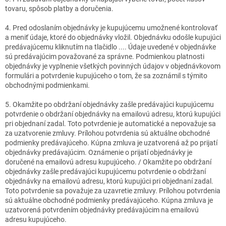
tovaru, spôsob platby a doručenia.
4. Pred odoslaním objednávky je kupujúcemu umožnené kontrolovať
a meniť údaje, ktoré do objednávky vložil. Objednávku odošle kupujúci
predávajúcemu kliknutím na tlačidlo .... Údaje uvedené v objednávke
sú predávajúcim považované za správne. Podmienkou platnosti
objednávky je vyplnenie všetkých povinných údajov v objednávkovom
formulári a potvrdenie kupujúceho o tom, že sa zoznámil s týmito
obchodnými podmienkami.
5. Okamžite po obdržaní objednávky zašle predávajúci kupujúcemu
potvrdenie o obdržaní objednávky na emailovú adresu, ktorú kupujúci
pri objednaní zadal. Toto potvrdenie je automatické a nepovažuje sa
za uzatvorenie zmluvy. Prílohou potvrdenia sú aktuálne obchodné
podmienky predávajúceho. Kúpna zmluva je uzatvorená až po prijatí
objednávky predávajúcim. Oznámenie o prijatí objednávky je
doručené na emailovú adresu kupujúceho. / Okamžite po obdržaní
objednávky zašle predávajúci kupujúcemu potvrdenie o obdržaní
objednávky na emailovú adresu, ktorú kupujúci pri objednaní zadal.
Toto potvrdenie sa považuje za uzavretie zmluvy. Prílohou potvrdenia
sú aktuálne obchodné podmienky predávajúceho. Kúpna zmluva je
uzatvorená potvrdením objednávky predávajúcim na emailovú
adresu kupujúceho.