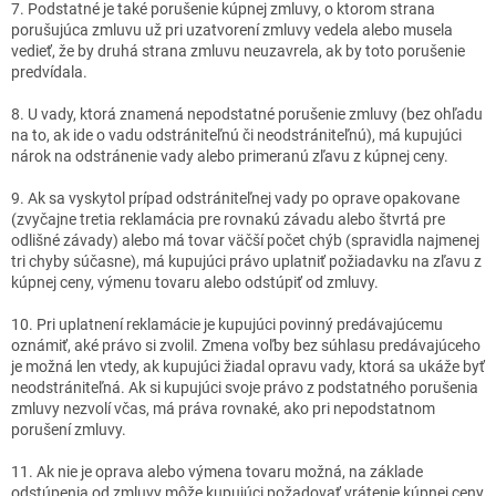
7. Podstatné je také porušenie kúpnej zmluvy, o ktorom strana
porušujúca zmluvu už pri uzatvorení zmluvy vedela alebo musela
vedieť, že by druhá strana zmluvu neuzavrela, ak by toto porušenie
predvídala.
8. U vady, ktorá znamená nepodstatné porušenie zmluvy (bez ohľadu
na to, ak ide o vadu odstrániteľnú či neodstrániteľnú), má kupujúci
nárok na odstránenie vady alebo primeranú zľavu z kúpnej ceny.
9. Ak sa vyskytol prípad odstrániteľnej vady po oprave opakovane
(zvyčajne tretia reklamácia pre rovnakú závadu alebo štvrtá pre
odlišné závady) alebo má tovar väčší počet chýb (spravidla najmenej
tri chyby súčasne), má kupujúci právo uplatniť požiadavku na zľavu z
kúpnej ceny, výmenu tovaru alebo odstúpiť od zmluvy.
10. Pri uplatnení reklamácie je kupujúci povinný predávajúcemu
oznámiť, aké právo si zvolil. Zmena voľby bez súhlasu predávajúceho
je možná len vtedy, ak kupujúci žiadal opravu vady, ktorá sa ukáže byť
neodstrániteľná. Ak si kupujúci svoje právo z podstatného porušenia
zmluvy nezvolí včas, má práva rovnaké, ako pri nepodstatnom
porušení zmluvy.
11. Ak nie je oprava alebo výmena tovaru možná, na základe
odstúpenia od zmluvy môže kupujúci požadovať vrátenie kúpnej ceny