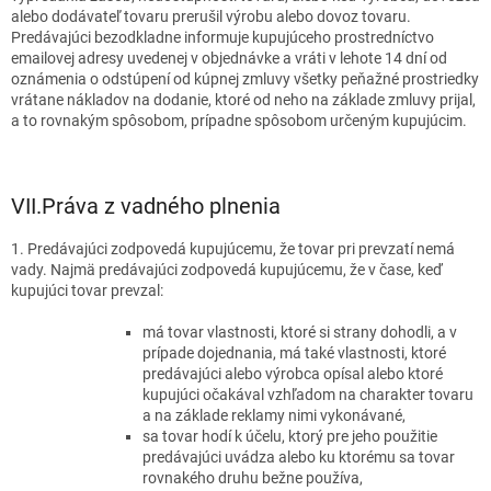
alebo dodávateľ tovaru prerušil výrobu alebo dovoz tovaru.
Predávajúci bezodkladne informuje kupujúceho prostredníctvo
emailovej adresy uvedenej v objednávke a vráti v lehote 14 dní od
oznámenia o odstúpení od kúpnej zmluvy všetky peňažné prostriedky
vrátane nákladov na dodanie, ktoré od neho na základe zmluvy prijal,
a to rovnakým spôsobom, prípadne spôsobom určeným kupujúcim.
VII.
Práva z vadného plnenia
1. Predávajúci zodpovedá kupujúcemu, že tovar pri prevzatí nemá
vady. Najmä predávajúci zodpovedá kupujúcemu, že v čase, keď
kupujúci tovar prevzal:
má tovar vlastnosti, ktoré si strany dohodli, a v
prípade dojednania, má také vlastnosti, ktoré
predávajúci alebo výrobca opísal alebo ktoré
kupujúci očakával vzhľadom na charakter tovaru
a na základe reklamy nimi vykonávané,
sa tovar hodí k účelu, ktorý pre jeho použitie
predávajúci uvádza alebo ku ktorému sa tovar
rovnakého druhu bežne používa,