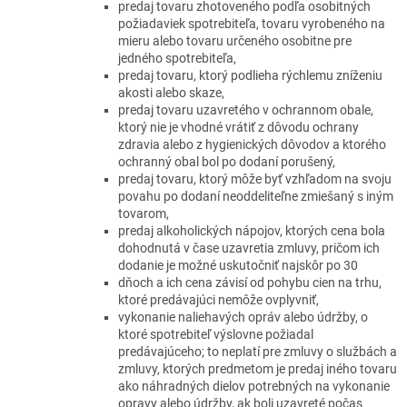
predaj tovaru zhotoveného podľa osobitných
požiadaviek spotrebiteľa, tovaru vyrobeného na
mieru alebo tovaru určeného osobitne pre
jedného spotrebiteľa,
predaj tovaru, ktorý podlieha rýchlemu zníženiu
akosti alebo skaze,
predaj tovaru uzavretého v ochrannom obale,
ktorý nie je vhodné vrátiť z dôvodu ochrany
zdravia alebo z hygienických dôvodov a ktorého
ochranný obal bol po dodaní porušený,
predaj tovaru, ktorý môže byť vzhľadom na svoju
povahu po dodaní neoddeliteľne zmiešaný s iným
tovarom,
predaj alkoholických nápojov, ktorých cena bola
dohodnutá v čase uzavretia zmluvy, pričom ich
dodanie je možné uskutočniť najskôr po 30
dňoch a ich cena závisí od pohybu cien na trhu,
ktoré predávajúci nemôže ovplyvniť,
vykonanie naliehavých opráv alebo údržby, o
ktoré spotrebiteľ výslovne požiadal
predávajúceho; to neplatí pre zmluvy o službách a
zmluvy, ktorých predmetom je predaj iného tovaru
ako náhradných dielov potrebných na vykonanie
opravy alebo údržby, ak boli uzavreté počas