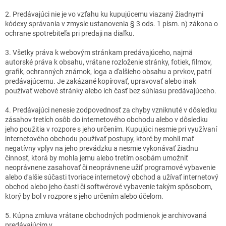
2. Predávajúci nie je vo vzťahu ku kupujúcemu viazaný žiadnymi
kódexy správania v zmysle ustanovenia § 3 ods. 1 písm. n) zákona o
ochrane spotrebiteľa pri predaji na diaľku.
3. Všetky práva k webovým stránkam predávajúceho, najmä
autorské práva k obsahu, vrátane rozloženie stránky, fotiek, filmov,
grafik, ochranných známok, loga a ďalšieho obsahu a prvkov, patrí
predávajúcemu. Je zakázané kopírovať, upravovať alebo inak
používať webové stránky alebo ich časť bez súhlasu predávajúceho.
4. Predávajúci nenesie zodpovednosť za chyby vzniknuté v dôsledku
zásahov tretích osôb do internetového obchodu alebo v dôsledku
jeho použitia v rozpore s jeho určením. Kupujúci nesmie pri využívaní
internetového obchodu používať postupy, ktoré by mohli mať
negatívny vplyv na jeho prevádzku a nesmie vykonávať žiadnu
činnosť, ktorá by mohla jemu alebo tretím osobám umožniť
neoprávnene zasahovať či neoprávnene užiť programové vybavenie
alebo ďalšie súčasti tvoriace internetový obchod a užívať internetový
obchod alebo jeho časti či softwérové vybavenie takým spôsobom,
ktorý by bol v rozpore s jeho určením alebo účelom.
5. Kúpna zmluva vrátane obchodných podmienok je archivovaná
predávajúcim v