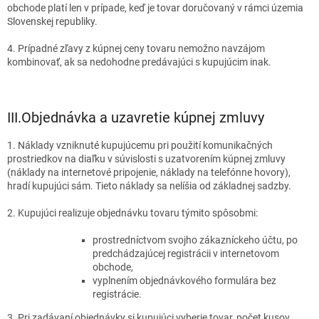
obchode platí len v prípade, keď je tovar doručovaný v rámci územia
Slovenskej republiky.
4. Prípadné zľavy z kúpnej ceny tovaru nemožno navzájom
kombinovať, ak sa nedohodne predávajúci s kupujúcim inak.
III.
Objednávka a uzavretie kúpnej zmluvy
1. Náklady vzniknuté kupujúcemu pri použití komunikačných
prostriedkov na diaľku v súvislosti s uzatvorením kúpnej zmluvy
(náklady na internetové pripojenie, náklady na telefónne hovory),
hradí kupujúci sám. Tieto náklady sa nelíšia od základnej sadzby.
2. Kupujúci realizuje objednávku tovaru týmito spôsobmi:
prostredníctvom svojho zákazníckeho účtu, po
predchádzajúcej registrácii v internetovom
obchode,
vyplnením objednávkového formulára bez
registrácie.
3. Pri zadávaní objednávky si kupujúci vyberie tovar, počet kusov