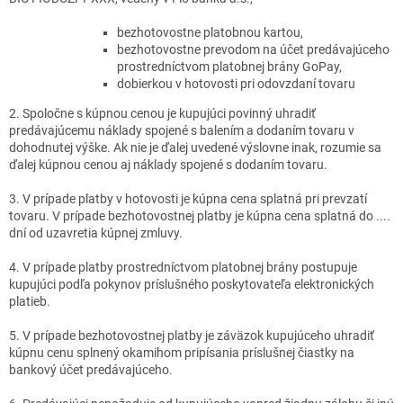
bezhotovostne platobnou kartou,
bezhotovostne prevodom na účet predávajúceho
prostredníctvom platobnej brány GoPay,
dobierkou v hotovosti pri odovzdaní tovaru
2. Spoločne s kúpnou cenou je kupujúci povinný uhradiť
predávajúcemu náklady spojené s balením a dodaním tovaru v
dohodnutej výške. Ak nie je ďalej uvedené výslovne inak, rozumie sa
ďalej kúpnou cenou aj náklady spojené s dodaním tovaru.
3. V prípade platby v hotovosti je kúpna cena splatná pri prevzatí
tovaru. V prípade bezhotovostnej platby je kúpna cena splatná do ....
dní od uzavretia kúpnej zmluvy.
4. V prípade platby prostredníctvom platobnej brány postupuje
kupujúci podľa pokynov príslušného poskytovateľa elektronických
platieb.
5. V prípade bezhotovostnej platby je záväzok kupujúceho uhradiť
kúpnu cenu splnený okamihom pripísania príslušnej čiastky na
bankový účet predávajúceho.