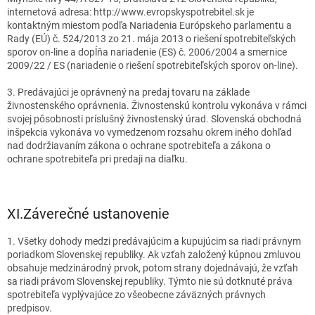
internetová adresa: http://www.evropskyspotrebitel.sk je
kontaktným miestom podľa Nariadenia Európskeho parlamentu a
Rady (EÚ) č. 524/2013 zo 21. mája 2013 o riešení spotrebiteľských
sporov on-line a dopĺňa nariadenie (ES) č. 2006/2004 a smernice
2009/22 / ES (nariadenie o riešení spotrebiteľských sporov on-line).
3. Predávajúci je oprávnený na predaj tovaru na základe
živnostenského oprávnenia. Živnostenskú kontrolu vykonáva v rámci
svojej pôsobnosti príslušný živnostenský úrad. Slovenská obchodná
inšpekcia vykonáva vo vymedzenom rozsahu okrem iného dohľad
nad dodržiavaním zákona o ochrane spotrebiteľa a zákona o
ochrane spotrebiteľa pri predaji na diaľku.
XI.
Záverečné ustanovenie
1. Všetky dohody medzi predávajúcim a kupujúcim sa riadi právnym
poriadkom Slovenskej republiky. Ak vzťah založený kúpnou zmluvou
obsahuje medzinárodný prvok, potom strany dojednávajú, že vzťah
sa riadi právom Slovenskej republiky. Týmto nie sú dotknuté práva
spotrebiteľa vyplývajúce zo všeobecne záväzných právnych
predpisov.