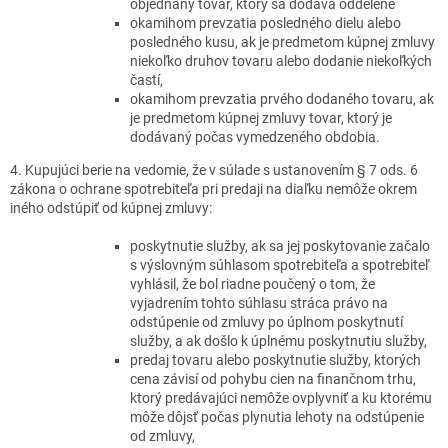
objednaný tovar, ktorý sa dodáva oddelene
okamihom prevzatia posledného dielu alebo
posledného kusu, ak je predmetom kúpnej zmluvy
niekoľko druhov tovaru alebo dodanie niekoľkých
častí,
okamihom prevzatia prvého dodaného tovaru, ak
je predmetom kúpnej zmluvy tovar, ktorý je
dodávaný počas vymedzeného obdobia.
4. Kupujúci berie na vedomie, že v súlade s ustanovením § 7 ods. 6
zákona o ochrane spotrebiteľa pri predaji na diaľku nemôže okrem
iného odstúpiť od kúpnej zmluvy:
poskytnutie služby, ak sa jej poskytovanie začalo
s výslovným súhlasom spotrebiteľa a spotrebiteľ
vyhlásil, že bol riadne poučený o tom, že
vyjadrením tohto súhlasu stráca právo na
odstúpenie od zmluvy po úplnom poskytnutí
služby, a ak došlo k úplnému poskytnutiu služby,
predaj tovaru alebo poskytnutie služby, ktorých
cena závisí od pohybu cien na finančnom trhu,
ktorý predávajúci nemôže ovplyvniť a ku ktorému
môže dôjsť počas plynutia lehoty na odstúpenie
od zmluvy,