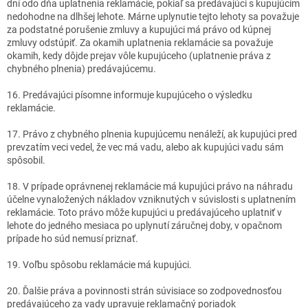
dní odo dňa uplatnenia reklamácie, pokiaľ sa predávajúci s kupujúcim
nedohodne na dlhšej lehote. Márne uplynutie tejto lehoty sa považuje
za podstatné porušenie zmluvy a kupujúci má právo od kúpnej
zmluvy odstúpiť. Za okamih uplatnenia reklamácie sa považuje
okamih, kedy dôjde prejav vôle kupujúceho (uplatnenie práva z
chybného plnenia) predávajúcemu.
16. Predávajúci písomne informuje kupujúceho o výsledku
reklamácie.
17. Právo z chybného plnenia kupujúcemu nenáleží, ak kupujúci pred
prevzatím veci vedel, že vec má vadu, alebo ak kupujúci vadu sám
spôsobil.
18. V prípade oprávnenej reklamácie má kupujúci právo na náhradu
účelne vynaložených nákladov vzniknutých v súvislosti s uplatnením
reklamácie. Toto právo môže kupujúci u predávajúceho uplatniť v
lehote do jedného mesiaca po uplynutí záručnej doby, v opačnom
prípade ho súd nemusí priznať.
19. Voľbu spôsobu reklamácie má kupujúci.
20. Ďalšie práva a povinnosti strán súvisiace so zodpovednosťou
predávajúceho za vady upravuje reklamačný poriadok