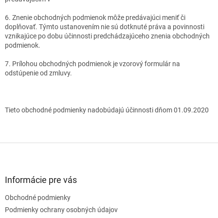
6. Znenie obchodných podmienok môže predávajúci meniť či
doplňovať. Týmto ustanovením nie sú dotknuté práva a povinnosti
vznikajúce po dobu účinnosti predchádzajúceho znenia obchodných
podmienok.
7. Prílohou obchodných podmienok je vzorový formulár na
odstúpenie od zmluvy.
Tieto obchodné podmienky nadobúdajú účinnosti dňom 01.09.2020
Z
á
p
ä
Informácie pre vás
t
Obchodné podmienky
i
e
Podmienky ochrany osobných údajov