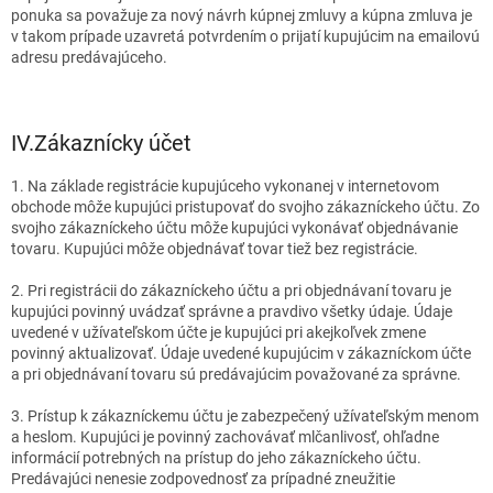
ponuka sa považuje za nový návrh kúpnej zmluvy a kúpna zmluva je
v takom prípade uzavretá potvrdením o prijatí kupujúcim na emailovú
adresu predávajúceho.
IV.
Zákaznícky účet
1. Na základe registrácie kupujúceho vykonanej v internetovom
obchode môže kupujúci pristupovať do svojho zákazníckeho účtu. Zo
svojho zákazníckeho účtu môže kupujúci vykonávať objednávanie
tovaru. Kupujúci môže objednávať tovar tiež bez registrácie.
2. Pri registrácii do zákazníckeho účtu a pri objednávaní tovaru je
kupujúci povinný uvádzať správne a pravdivo všetky údaje. Údaje
uvedené v užívateľskom účte je kupujúci pri akejkoľvek zmene
povinný aktualizovať. Údaje uvedené kupujúcim v zákazníckom účte
a pri objednávaní tovaru sú predávajúcim považované za správne.
3. Prístup k zákazníckemu účtu je zabezpečený užívateľským menom
a heslom. Kupujúci je povinný zachovávať mlčanlivosť, ohľadne
informácií potrebných na prístup do jeho zákazníckeho účtu.
Predávajúci nenesie zodpovednosť za prípadné zneužitie