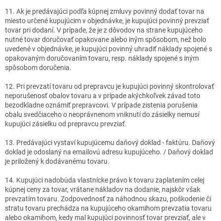
11. Ak je predávajúci podľa kúpnej zmluvy povinný dodať tovar na
miesto určené kupujúcim v objednávke, je kupujúci povinný prevziať
tovar pri dodaní. V prípade, že je z dôvodov na strane kupujúceho
nutné tovar doručovať opakovane alebo iným spôsobom, než bolo
uvedené v objednávke, je kupujúci povinný uhradiť náklady spojené s
opakovaným doručovaním tovaru, resp. náklady spojené s iným
spôsobom doručenia.
12. Pri prevzatí tovaru od prepravcu je kupujúci povinný skontrolovať
neporušenosť obalov tovaru a v prípade akýchkoľvek závad toto
bezodkladne oznámiť prepravcovi. V prípade zistenia porušenia
obalu svedčiaceho o neoprávnenom vniknutí do zásielky nemusí
kupujúci zásielku od prepravcu prevziať.
13. Predávajúci vystaví kupujúcemu daňový doklad - faktúru. Daňový
doklad je odoslaný na emailovú adresu kupujúceho. / Daňový doklad
je priložený k dodávanému tovaru.
14. Kupujúci nadobúda vlastnícke právo k tovaru zaplatením celej
kúpnej ceny za tovar, vrátane nákladov na dodanie, najskôr však
prevzatím tovaru. Zodpovednosť za náhodnou skazu, poškodenie či
stratu tovaru prechádza na kupujúceho okamihom prevzatia tovaru
alebo okamihom, kedy mal kupujúci povinnosť tovar prevziať, ale v