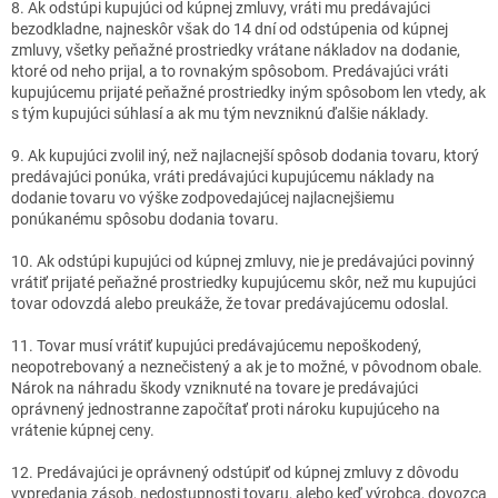
8. Ak odstúpi kupujúci od kúpnej zmluvy, vráti mu predávajúci
bezodkladne, najneskôr však do 14 dní od odstúpenia od kúpnej
zmluvy, všetky peňažné prostriedky vrátane nákladov na dodanie,
ktoré od neho prijal, a to rovnakým spôsobom. Predávajúci vráti
kupujúcemu prijaté peňažné prostriedky iným spôsobom len vtedy, ak
s tým kupujúci súhlasí a ak mu tým nevzniknú ďalšie náklady.
9. Ak kupujúci zvolil iný, než najlacnejší spôsob dodania tovaru, ktorý
predávajúci ponúka, vráti predávajúci kupujúcemu náklady na
dodanie tovaru vo výške zodpovedajúcej najlacnejšiemu
ponúkanému spôsobu dodania tovaru.
10. Ak odstúpi kupujúci od kúpnej zmluvy, nie je predávajúci povinný
vrátiť prijaté peňažné prostriedky kupujúcemu skôr, než mu kupujúci
tovar odovzdá alebo preukáže, že tovar predávajúcemu odoslal.
11. Tovar musí vrátiť kupujúci predávajúcemu nepoškodený,
neopotrebovaný a neznečistený a ak je to možné, v pôvodnom obale.
Nárok na náhradu škody vzniknuté na tovare je predávajúci
oprávnený jednostranne započítať proti nároku kupujúceho na
vrátenie kúpnej ceny.
12. Predávajúci je oprávnený odstúpiť od kúpnej zmluvy z dôvodu
vypredania zásob, nedostupnosti tovaru, alebo keď výrobca, dovozca