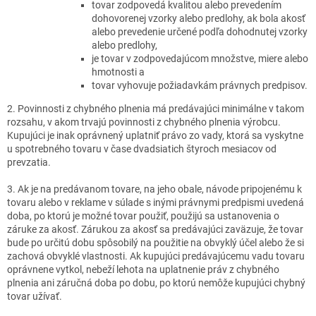
tovar zodpovedá kvalitou alebo prevedením
dohovorenej vzorky alebo predlohy, ak bola akosť
alebo prevedenie určené podľa dohodnutej vzorky
alebo predlohy,
je tovar v zodpovedajúcom množstve, miere alebo
hmotnosti a
tovar vyhovuje požiadavkám právnych predpisov.
2. Povinnosti z chybného plnenia má predávajúci minimálne v takom
rozsahu, v akom trvajú povinnosti z chybného plnenia výrobcu.
Kupujúci je inak oprávnený uplatniť právo zo vady, ktorá sa vyskytne
u spotrebného tovaru v čase dvadsiatich štyroch mesiacov od
prevzatia.
3. Ak je na predávanom tovare, na jeho obale, návode pripojenému k
tovaru alebo v reklame v súlade s inými právnymi predpismi uvedená
doba, po ktorú je možné tovar použiť, použijú sa ustanovenia o
záruke za akosť. Zárukou za akosť sa predávajúci zaväzuje, že tovar
bude po určitú dobu spôsobilý na použitie na obvyklý účel alebo že si
zachová obvyklé vlastnosti. Ak kupujúci predávajúcemu vadu tovaru
oprávnene vytkol, nebeží lehota na uplatnenie práv z chybného
plnenia ani záručná doba po dobu, po ktorú nemôže kupujúci chybný
tovar užívať.