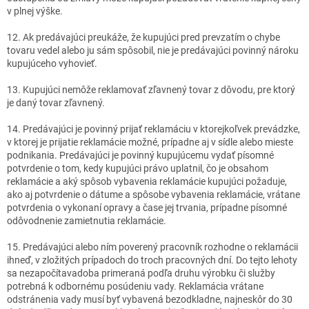
v plnej výške.
12. Ak predávajúci preukáže, že kupujúci pred prevzatím o chybe
tovaru vedel alebo ju sám spôsobil, nie je predávajúci povinný nároku
kupujúceho vyhovieť.
13. Kupujúci nemôže reklamovať zľavnený tovar z dôvodu, pre ktorý
je daný tovar zľavnený.
14. Predávajúci je povinný prijať reklamáciu v ktorejkoľvek prevádzke,
v ktorej je prijatie reklamácie možné, prípadne aj v sídle alebo mieste
podnikania. Predávajúci je povinný kupujúcemu vydať písomné
potvrdenie o tom, kedy kupujúci právo uplatnil, čo je obsahom
reklamácie a aký spôsob vybavenia reklamácie kupujúci požaduje,
ako aj potvrdenie o dátume a spôsobe vybavenia reklamácie, vrátane
potvrdenia o vykonaní opravy a čase jej trvania, prípadne písomné
odôvodnenie zamietnutia reklamácie.
15. Predávajúci alebo ním poverený pracovník rozhodne o reklamácii
ihneď, v zložitých prípadoch do troch pracovných dní. Do tejto lehoty
sa nezapočítavadoba primeraná podľa druhu výrobku či služby
potrebná k odbornému posúdeniu vady. Reklamácia vrátane
odstránenia vady musí byť vybavená bezodkladne, najneskôr do 30