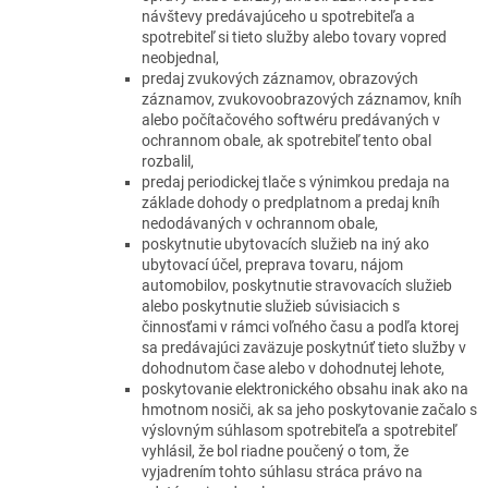
návštevy predávajúceho u spotrebiteľa a
spotrebiteľ si tieto služby alebo tovary vopred
neobjednal,
predaj zvukových záznamov, obrazových
záznamov, zvukovoobrazových záznamov, kníh
alebo počítačového softwéru predávaných v
ochrannom obale, ak spotrebiteľ tento obal
rozbalil,
predaj periodickej tlače s výnimkou predaja na
základe dohody o predplatnom a predaj kníh
nedodávaných v ochrannom obale,
poskytnutie ubytovacích služieb na iný ako
ubytovací účel, preprava tovaru, nájom
automobilov, poskytnutie stravovacích služieb
alebo poskytnutie služieb súvisiacich s
činnosťami v rámci voľného času a podľa ktorej
sa predávajúci zaväzuje poskytnúť tieto služby v
dohodnutom čase alebo v dohodnutej lehote,
poskytovanie elektronického obsahu inak ako na
hmotnom nosiči, ak sa jeho poskytovanie začalo s
výslovným súhlasom spotrebiteľa a spotrebiteľ
vyhlásil, že bol riadne poučený o tom, že
vyjadrením tohto súhlasu stráca právo na