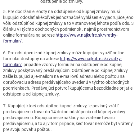
odstúpenie od zmluvy.
5. Pre dodržanie lehoty na odstúpenie od kúpnej zmluvy musí
kupujúci odoslať akékoľvek jednoznačné vyhlásenie vyjadrujúce jeho
vôľu odstúpiť od kúpnej zmluvy a to v stanovenej lehote podľa ods. 3
článku VI týchto obchodných podmienok
,
najmä prostredníctvom
online formulára na adrese
https://www.najkufre.sk/vratky-
formular/
.
6. Pre odstúpenie od kúpnej zmluvy môže kupujúci využiť online
formulár dostupný na adrese
https://www.najkufre.sk/vratky-
formular/
, prípadne vzorový formulár na odstúpenie od kúpnej
zmluvy poskytovaný predávajúcim. Odstúpenie od kúpnej zmluvy
zašle kupujúci aj e-mailom na e-mailovú adresu alebo poštou na
doručovaciu adresu predávajúceho uvedenú v týchto obchodných
podmienkach. Predávajúci potvrdí kupujúcemu bezodkladne prijatie
odstúpenia od kúpnej zmluvy.
7. Kupujúci, ktorý odstúpil od kúpnej zmluvy, je povinný vrátiť
predávajúcemu tovar do 14 dní od odstúpenia od kúpnej zmluvy
predávajúcemu. Kupujúci nesie náklady na vrátenie tovaru
predávajúcemu, a to aj v tom prípade, keď tovar nemôže byť vrátený
pre svoju povahu poštou.