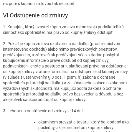
rozpore s kúpnou zmluvou tak neurobil.
VI.
Odstúpenie od zmluvy
1. Kupujúci, ktorý uzavrel kúpnu zmluvu mimo svoju podnikateľskú
činnosť ako spotrebiteľ, má právo od kúpnej zmluvy odstúpiť.
2. Pokiaľ je kúpna zmluva uzatvorená na diaľku (prostredníctvom
internetového obchodu) alebo mimo prevádzkových priestorov
predávajúceho, a zároveň ak predávajúci včas a riadne poskytol
kupujúcemu informácie o práve odstúpiť od kúpnej zmluvy,
podmienkach, lehote a postupe pri uplatňovaní práva na odstúpenie
od kúpnej zmluvy vrátane formulára na odstúpenie od kúpnej zmluvy
(v súlade s ustanovením § 3 ods. 1 písm. h) zákona o ochrane
spotrebiteľa pri predaji na diaľku) a za súčasného splnenia zákonom
vyžadovaných skutočností, má kupujúci podľa zákona o ochrane
spotrebiteľa pri predaji na diaľku právo bez uvedenia dôvodu a bez
akejkoľvek sankcie odstúpiť od kúpnej zmluvy.
3. Lehota na odstúpenie od zmluvy je 14 dní
okamihom prevzatia tovaru, ktorý bol dodaný ako
posledný, ak je predmetom kúpnej zmluvy