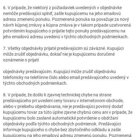
6. V prípade, že niektorý z požiadaviek uvedených v objednávke
nemôže predávajúci splniť, zašle kupujúcemu na jeho emailovú
adresu zmenenú ponuku. Pozmenená ponuka sa považuje za nový
návrh kúpnej zmluvy a kúpna zmluva je v takom prípade uzatvorená
potvrdením kupujúceho o prijatie tejto ponuky predávajúcemu na
jeho emailovú adresu uvedenú v týchto obchodných podmienkach.
7. Všetky objednávky prijaté predávajúcim sú záväzné. Kupujúci
môže zrušiť objednávku, dokiaľ nie je kupujúcemu doručené
oznámenie o prijatí
objednávky predávajúcim. Kupujúci môže zrušiť objednávku
telefonicky na telefónne číslo alebo email predávajúceho uvedený v
týchto obchodných podmienkach.
8. V prípade, že došlo k zjavnej technickej chybe na strane
predávajúceho pri uvedení ceny tovaru v internetovom obchode,
alebo v priebehu objednávania, nie je predávajúci povinný dodať
kupujúcemu tovar za túto úplne zjavne chybnú cenu ani v prípade, že
kupujúcemu bolo zaslané automatické potvrdenie o obdržaní
objednávky podľa týchto obchodných podmienok. Predávajúci
informuje kupujúceho o chybe bez zbytočného odkladu a zašle
kupujúcemu na jeho emailovú adresu zmenenú ponuku. Pozmenená