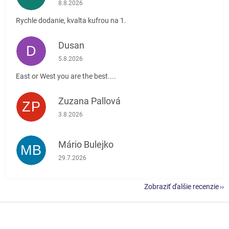
Hodnotenie obchodu je 5 z 5 hviezdičiek.
8.8.2026
Rychle dodanie, kvalta kufrou na 1.
Dusan
D
Hodnotenie obchodu je 5 z 5 hviezdičiek.
5.8.2026
East or West you are the best....
Zuzana Pallová
ZP
Hodnotenie obchodu je 5 z 5 hviezdičiek.
3.8.2026
Mário Bulejko
MB
Hodnotenie obchodu je 5 z 5 hviezdičiek.
29.7.2026
Zobraziť ďalšie recenzie
Z
á