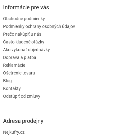
p
ä
Informácie pre vás
t
Obchodné podmienky
i
e
Podmienky ochrany osobných údajov
Prečo nakúpiť u nás
Často kladené otázky
Ako vykonať objednávky
Doprava a platba
Reklamácie
Ošetrenie tovaru
Blog
Kontakty
Odstúpiť od zmluvy
Adresa prodejny
Nejkufry.cz