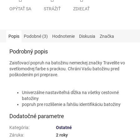
OPÝTAŤ SA
STRÁŽIŤ
ZDIEĽAŤ
Popis
Podobné (3)
Hodnotenie
Diskusia
Značka
Podrobný popis
Zaisťovací popruh na batožinu nemeckej značky Travelite vo
svetlomodrej farbe s prackou. Chráni Vašu batožinu pred
poškodením pri preprave.
Univerzálne nastaviteľná dĺžka na všetky cestovné
batožiny
popruh pre rozlíšenie a ľahšiu identifikáciu batožiny
Dodatočné parametre
Kategória
:
Ostatné
Záruka
:
2 roky