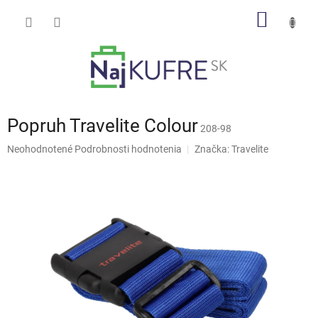
Prejsť
NÁKU
na
obsah
KOŠÍK
Popruh Travelite Colour
208-98
Priemerné
Neohodnotené
Podrobnosti hodnotenia
Značka:
Travelite
hodnotenie
produktu
je
0,0
z
5
hviezdičiek.