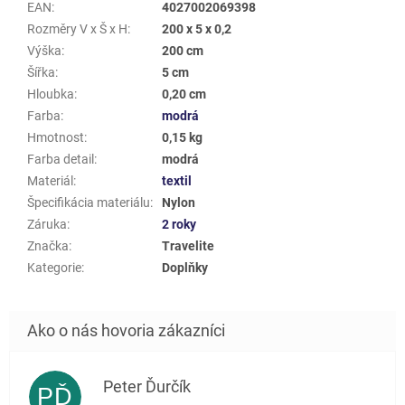
EAN
:
4027002069398
Rozměry V x Š x H
:
200 x 5 x 0,2
Výška
:
200 cm
Šířka
:
5 cm
Hloubka
:
0,20 cm
Farba
:
modrá
Hmotnost
:
0,15 kg
Farba detail
:
modrá
Materiál
:
textil
Špecifikácia materiálu
:
Nylon
Záruka
:
2 roky
Značka
:
Travelite
Kategorie
:
Doplňky
Peter Ďurčík
PĎ