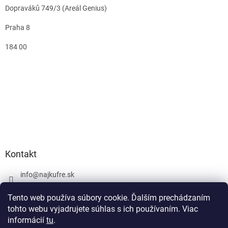
Dopraváků 749/3 (Areál Genius)
Praha 8
184 00
Kontakt
info
@
najkufre.sk
+420 734 212 086
Tento web používa súbory cookie. Ďalším prechádzaním
Facebook
tohto webu vyjadrujete súhlas s ich používaním. Viac
informácií
tu
.