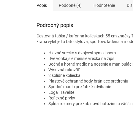
Popis
Podobné (4)
Hodnotenie
Dis
Podrobný popis
Cestovná taška / kufor na kolieskach 55 cm značky Tr
kratší výlet je tu táto štýlová, športovo ladená a mod
Hlavné vrecko s dvojcestným zipsom
Dve vonkajšie menšie vrecká na zips
Bočné a horné madlo na nosenie a manipuláci
Výsuvná rukoväť
2 solídne kolieska
Plastové ochranné body brániace predreniu
Spodné madlo pre ľahké zdvíhanie
Logá Travelite
Reflexné prvky
Spĺňa rozmery pre kabínovú batožinu u väčšin