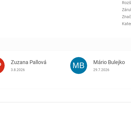
Rozš
Záru
Znač
Kate
Zuzana Pallová
Mário Bulejko
P
MB
.
Hodnotenie obchodu je 5 z 5 hviezdičiek.
Hodnotenie obchodu j
3.8.2026
29.7.2026