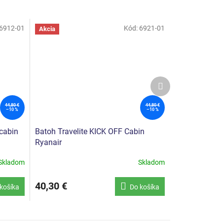
6912-01
Kód:
6921-01
Akcia
Ďalší
produkt
44,80 €
44,80 €
–10 %
–10 %
 cabin
Batoh Travelite KICK OFF Cabin
Ryanair
Skladom
Skladom
40,30 €
košíka
Do košíka