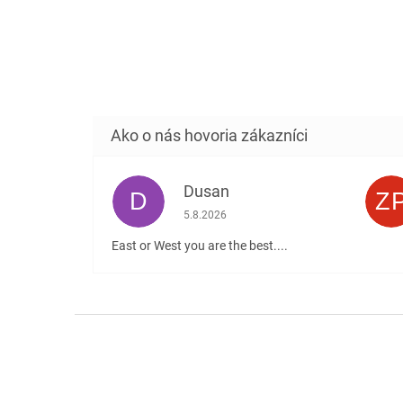
Dusan
D
Z
Hodnotenie obchodu je 5 z 5 hviezdičiek
5.8.2026
East or West you are the best....
Z
á
p
ä
t