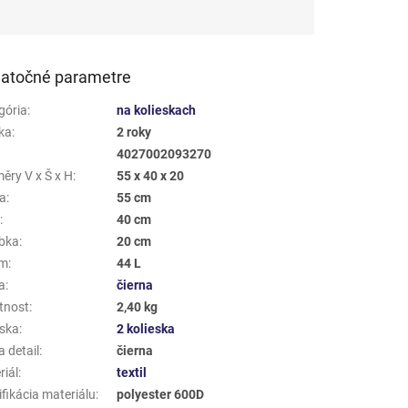
atočné parametre
gória
:
na kolieskach
ka
:
2 roky
4027002093270
ěry V x Š x H
:
55 x 40 x 20
a
:
55 cm
a
:
40 cm
bka
:
20 cm
em
:
44 L
a
:
čierna
tnost
:
2,40 kg
eska
:
2 kolieska
 detail
:
čierna
riál
:
textil
fikácia materiálu
:
polyester 600D