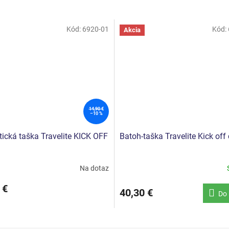
Kód:
6920-01
Kód:
Akcia
14,90 €
–10 %
ická taška Travelite KICK OFF
Batoh-taška Travelite Kick off
Na dotaz
 €
40,30 €
Do 