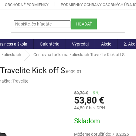
OBCHODNÉ PODMIENKY
PODMIENKY OCHRANY OSOBNÝCH ÚDAJ
HĽADAŤ
siness a škola
Galantéria
Výpredaj
Akcie
2. Ako
 kolieskach
Cestovná taška na kolieskach Travelite Kick off S
ravelite Kick off S
6909-01
načka:
Travelite
59,70 €
–9 %
53,80 €
44,50 € bez DPH
Jednotková
Skladom
cena:
Môžeme doručiť do:
7.8.2026