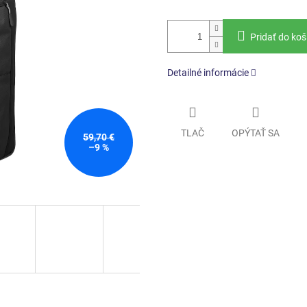
Pridať do koš
Detailné informácie
TLAČ
OPÝTAŤ SA
59,70 €
–9 %