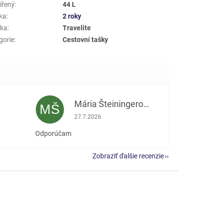
ířený
:
44 L
ka
:
2 roky
ka
:
Travelite
gorie
:
Cestovní tašky
Mária Šteiningerová
MŠ
e 5 z 5 hviezdičiek.
Hodnotenie obchodu je 5 z 5 hviezdičiek.
27.7.2026
Odporúčam
Zobraziť ďalšie recenzie