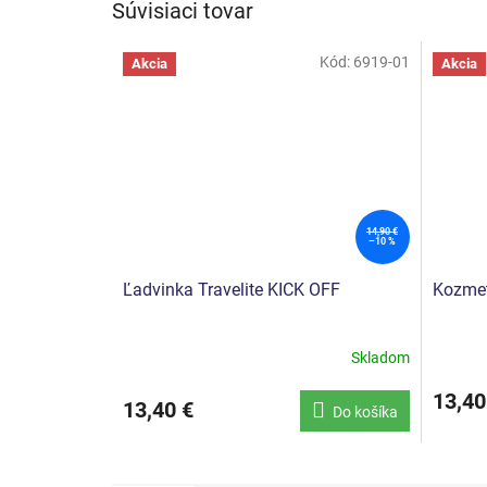
Súvisiaci tovar
Kód:
6919-01
Akcia
Akcia
14,90 €
–10 %
Ľadvinka Travelite KICK OFF
Kozmet
Skladom
13,40
13,40 €
Do košíka