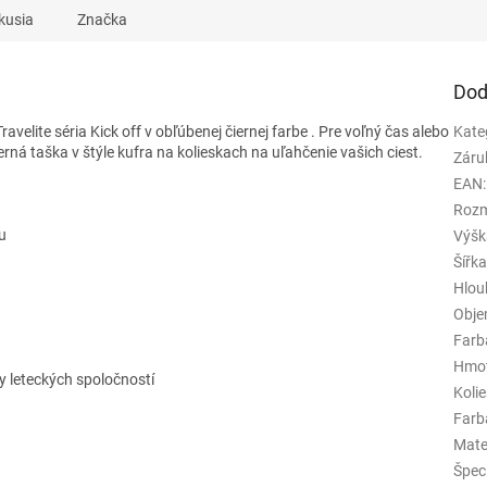
kusia
Značka
Dod
avelite séria Kick off
v obľúbenej čiernej farbe
. Pre voľný čas alebo
Kate
erná taška v štýle kufra na kolieskach na uľahčenie vašich ciest.
Záru
EAN
:
Rozm
u
Výšk
Šířk
Hlou
Obj
Farb
Hmo
y leteckých spoločností
Koli
Farba
Mate
Špeci