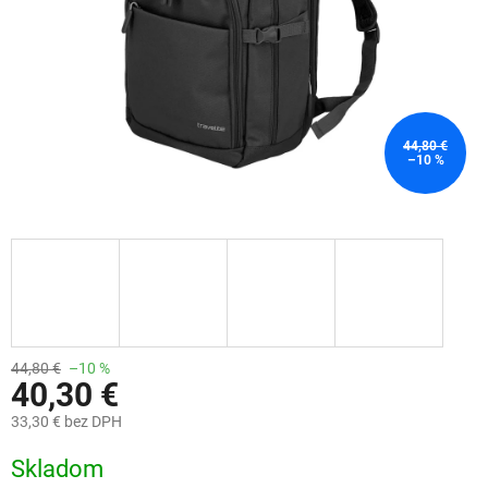
44,80 €
–10 %
44,80 €
–10 %
40,30 €
33,30 € bez DPH
Jednotková
Skladom
cena: