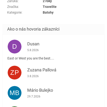
Záruka
:
2 roky
Značka
:
Travelite
Kategorie
:
Batohy
Dusan
D
Hodnotenie obchodu je 5 z 5 hviezdičiek.
5.8.2026
East or West you are the best....
Zuzana Pallová
ZP
Hodnotenie obchodu je 5 z 5 hviezdičiek.
3.8.2026
Mário Bulejko
MB
Hodnotenie obchodu je 5 z 5 hviezdičiek.
29.7.2026