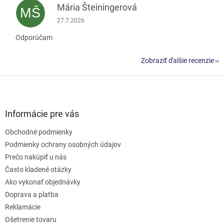
Mária Šteiningerová
MŠ
Hodnotenie obchodu je 5 z 5 hviezdičiek.
27.7.2026
Odporúčam
Zobraziť ďalšie recenzie
Z
á
p
ä
Informácie pre vás
t
Obchodné podmienky
i
e
Podmienky ochrany osobných údajov
Prečo nakúpiť u nás
Často kladené otázky
Ako vykonať objednávky
Doprava a platba
Reklamácie
Ošetrenie tovaru