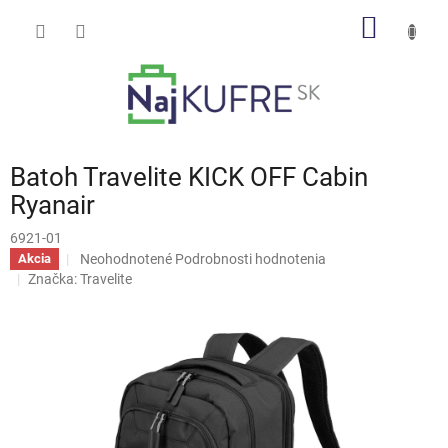
Prejsť
NÁKU
na
obsah
KOŠÍK
Batoh Travelite KICK OFF Cabin
Ryanair
6921-01
Priemerné
Neohodnotené
Podrobnosti hodnotenia
Akcia
hodnotenie
Značka:
Travelite
produktu
je
0,0
z
5
hviezdičiek.