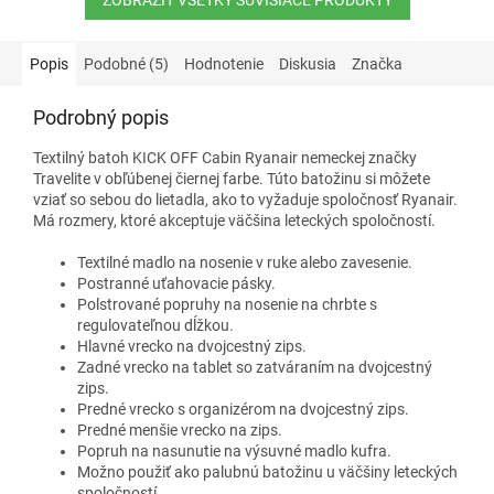
Popis
Podobné (5)
Hodnotenie
Diskusia
Značka
Podrobný popis
Textilný batoh KICK OFF Cabin Ryanair nemeckej značky
Travelite
v obľúbenej čiernej farbe.
Túto batožinu si môžete
vziať so sebou do lietadla, ako to vyžaduje spoločnosť Ryanair.
Má rozmery, ktoré akceptuje väčšina leteckých spoločností.
Textilné madlo na nosenie v ruke alebo zavesenie.
Postranné uťahovacie pásky.
Polstrované popruhy na nosenie na chrbte s
regulovateľnou dĺžkou.
Hlavné vrecko na dvojcestný zips.
Zadné vrecko na tablet so zatváraním na dvojcestný
zips.
Predné vrecko s organizérom na dvojcestný zips.
Predné menšie vrecko na zips.
Popruh na nasunutie na výsuvné madlo kufra.
Možno použiť ako palubnú batožinu u väčšiny leteckých
spoločností.