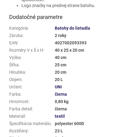
Logo značky na prednej strane batohu.
Dodatočné parametre
Kategória
:
Batohy do lietadla
Záruka
:
2 roky
EAN
:
4027002093393
Rozměry V x Š x H
:
40 x 25 x 20 cm
Výška
:
40 cm
Šířka
:
25 cm
Hloubka
:
20 cm
Objem
:
20 L
Určení
:
UNI
Farba
:
čierna
Hmotnost
:
0,80 kg
Farba detail
:
čierna
Materiál
:
textil
Špecifikácia materiálu
:
polyester 600D
Rozšířený
:
23 L