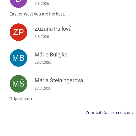
Hodnotenie obchodu je 5 z 5 hviezdičiek.
5.8.2026
East or West you are the best....
Zuzana Pallová
ZP
Hodnotenie obchodu je 5 z 5 hviezdičiek.
3.8.2026
Mário Bulejko
MB
Hodnotenie obchodu je 5 z 5 hviezdičiek.
29.7.2026
Mária Šteiningerová
MŠ
Hodnotenie obchodu je 5 z 5 hviezdičiek.
27.7.2026
Odporúčam
Zobraziť ďalšie recenzie
Z
á