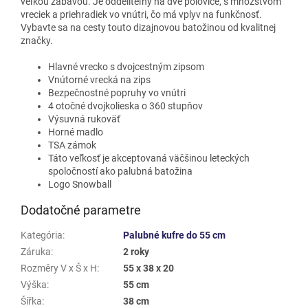
veľkou zábavou. Je oddeliteľný na dve polovice, s množstvom
vreciek a priehradiek vo vnútri, čo má vplyv na funkčnosť.
Vybavte sa na cesty touto dizajnovou batožinou od kvalitnej
značky.
Hlavné vrecko s dvojcestným zipsom
Vnútorné vrecká na zips
Bezpečnostné popruhy vo vnútri
4 otočné dvojkolieska o 360 stupňov
Výsuvná rukoväť
Horné madlo
TSA zámok
Táto veľkosť je akceptovaná väčšinou leteckých
spoločností ako palubná batožina
Logo Snowball
Dodatočné parametre
Kategória
:
Palubné kufre do 55 cm
Záruka
:
2 roky
Rozměry V x Š x H
:
55 x 38 x 20
Výška
:
55 cm
Šířka
:
38 cm