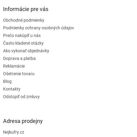
p
ä
Informácie pre vás
t
Obchodné podmienky
i
e
Podmienky ochrany osobných údajov
Prečo nakúpiť u nás
Často kladené otázky
Ako vykonať objednávky
Doprava a platba
Reklamácie
Ošetrenie tovaru
Blog
Kontakty
Odstúpiť od zmluvy
Adresa prodejny
Nejkufry.cz