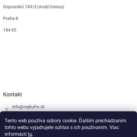
Dopraváků 749/3 (Areál Genius)
Praha 8
184 00
Kontakt
info
@
najkufre.sk
+420 734 212 086
Tento web používa súbory cookie. Ďalším prechádzaním
Facebook
tohto webu vyjadrujete súhlas s ich používaním. Viac
informácií
tu
.