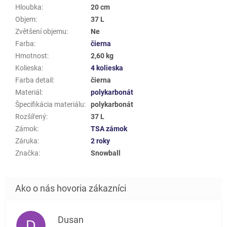
Hloubka
:
20 cm
Objem
:
37 L
Zvětšení objemu
:
Ne
Farba
:
čierna
Hmotnost
:
2,60 kg
Kolieska
:
4 kolieska
Farba detail
:
čierna
Materiál
:
polykarbonát
Špecifikácia materiálu
:
polykarbonát
Rozšířený
:
37 L
Zámok
:
TSA zámok
Záruka
:
2 roky
Značka
:
Snowball
Dusan
D