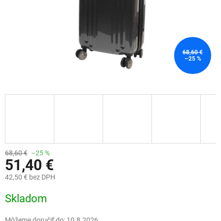
68,60 €
–25 %
68,60 €
–25 %
51,40 €
42,50 € bez DPH
Jednotková
Skladom
cena:
Môžeme doručiť do:
10.8.2026