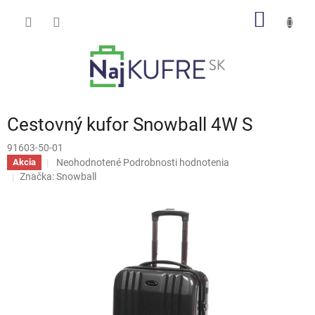
Prejsť
NÁKU
na
obsah
KOŠÍK
Cestovný kufor Snowball 4W S
91603-50-01
Priemerné
Neohodnotené
Podrobnosti hodnotenia
Akcia
hodnotenie
Značka:
Snowball
produktu
je
0,0
z
5
hviezdičiek.