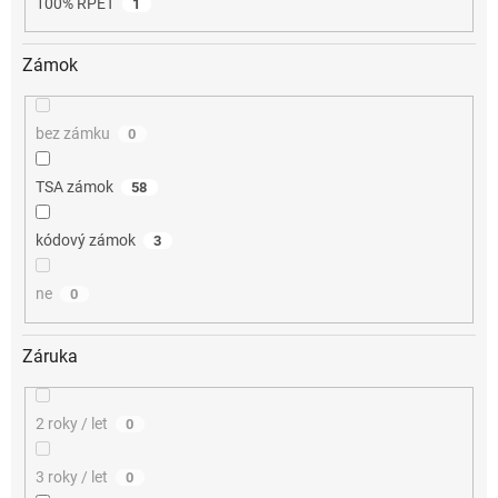
100% RPET
1
Zámok
bez zámku
0
TSA zámok
58
kódový zámok
3
ne
0
Záruka
2 roky / let
0
3 roky / let
0