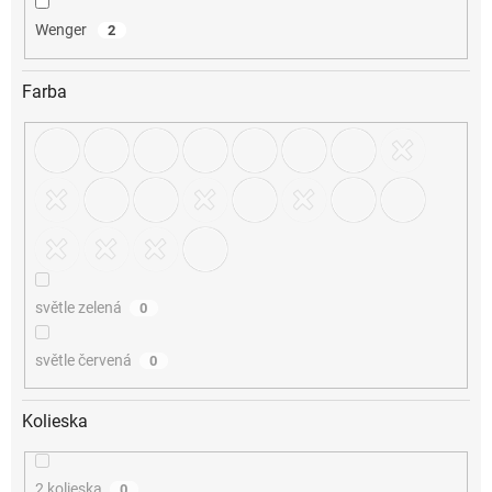
Wenger
2
Farba
světle zelená
0
světle červená
0
Kolieska
2 kolieska
0