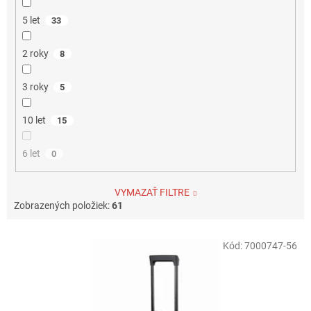
5 let
33
2 roky
8
3 roky
5
10 let
15
6 let
0
VYMAZAŤ FILTRE
Zobrazených položiek:
61
V
Kód:
7000747-56
ý
p
i
s