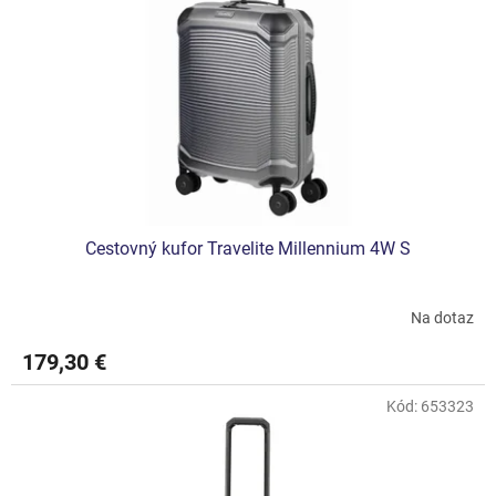
p
r
o
d
u
k
t
o
v
Cestovný kufor Travelite Millennium 4W S
Na dotaz
179,30 €
Kód:
653323