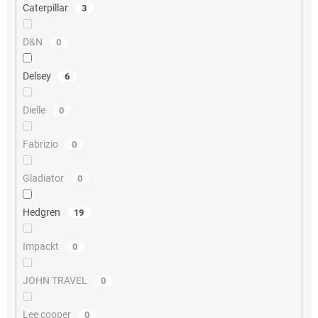
Caterpillar
3
D&N
0
Delsey
6
Dielle
0
Fabrizio
0
Gladiator
0
Hedgren
19
Impackt
0
JOHN TRAVEL
0
Lee cooper
0