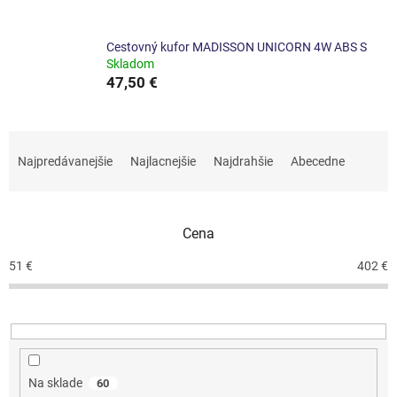
Cestovný kufor MADISSON UNICORN 4W ABS S
Skladom
47,50 €
R
a
Najpredávanejšie
Najlacnejšie
Najdrahšie
Abecedne
d
e
n
Cena
i
e
51
€
402
€
p
r
o
d
u
k
Na sklade
60
t