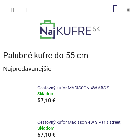
Prejsť
NÁKU
na
obsah
KOŠÍK
Palubné kufre do 55 cm
Najpredávanejšie
Cestovný kufor MADISSON 4W ABS S
Skladom
57,10 €
Cestovný kufor Madisson 4W S Paris street
Skladom
57,10 €