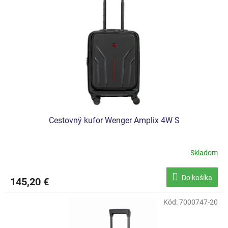
Cestovný kufor Wenger Amplix 4W S
Skladom
Priemerné
hodnotenie
produktu
Do košíka
145,20 €
je
5,0
z
Kód:
7000747-20
5
hviezdičiek.