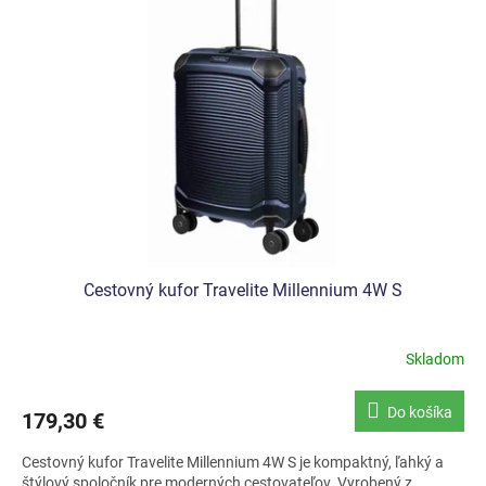
Cestovný kufor Travelite Millennium 4W S
Skladom
Do košíka
179,30 €
Cestovný kufor Travelite Millennium 4W S je kompaktný, ľahký a
štýlový spoločník pre moderných cestovateľov. Vyrobený z