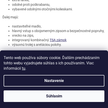
y
v
odolné proti poškrabaniu,
ý
vybavené odolnými otočnými kolieskami.
p
Ďalej majú:
i
s
nastaviteľné madlo,
u
hlavný vstup s obojsmerným zipsom a bezpečnostné popruhy,
vrecko na zips,
integrovaný kombinačný
TSA zámok
výsuvnú trolej s aretáciou polohy.
Schováte do nich najdôležitejšie oblečenie, spodnú bielizeň,
kozmetickú taštičku
alebo notebook a knižku. Všetko, čo potrebujete
Tento web používa súbory cookie. Ďalším prechádzaním
mať po ruke na svojich cestách.
tohto webu vyjadrujete súhlas s ich používaním. Viac
informácií
tu
.
Ako spoznať kvalitný cestovný kufor
Pri výbere cestovného kufra dbajte predovšetkým na
kvalitu
. Poctivo
Nastavenie
vyrobený kufor vám vydrží mnoho rokov, stále bude vyzerať skvele a
zvládne aj pády a nešetrné zaobchádzanie na letisku. Na čo by ste sa
mali zamerať? Zaujímajte sa o
históriu značky
,
materiál
a tiež
kvalitu
Súhlasím
koliesok
a
madiel
. Najodolnejšie sú škrupinové kufre. Tie sú vyrobené
z kombinácie plastu a hliníka. Okrem nich môžete mať plastové alebo
látkové kufre. Látkové sa ľahšie roztrhnú a nemajú takú vysokú