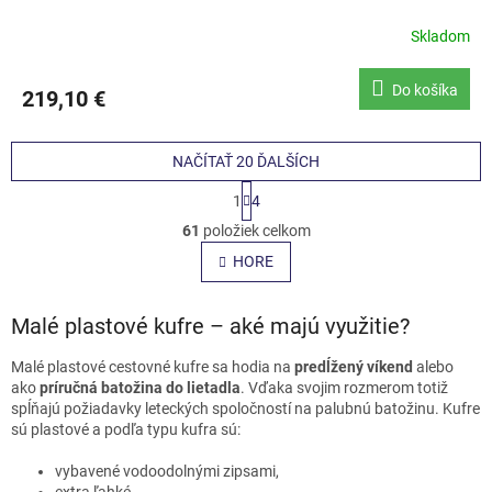
Skladom
Do košíka
219,10 €
NAČÍTAŤ 20 ĎALŠÍCH
S
1
4
t
O
r
61
položiek celkom
v
á
l
HORE
n
á
k
o
d
v
Malé plastové kufre – aké majú využitie?
a
a
c
n
i
Malé plastové cestovné kufre sa hodia na
predĺžený víkend
alebo
i
e
ako
príručná batožina do lietadla
. Vďaka svojim rozmerom totiž
e
p
spĺňajú požiadavky leteckých spoločností na palubnú batožinu. Kufre
r
sú plastové a podľa typu kufra sú:
v
k
vybavené vodoodolnými zipsami,
extra ľahké,