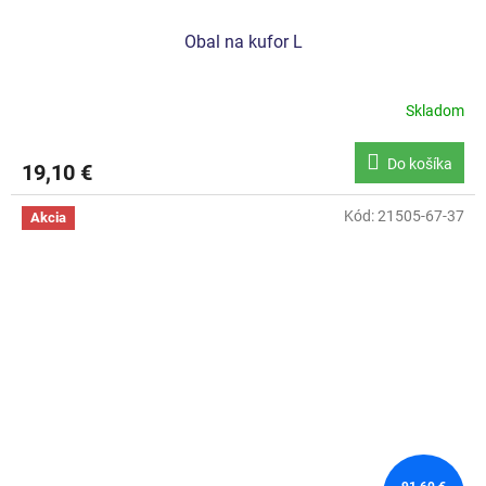
Obal na kufor L
Skladom
Do košíka
19,10 €
Kód:
21505-67-37
Akcia