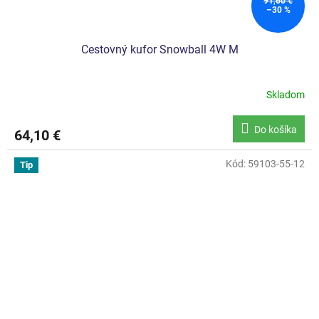
91,60 €
–30 %
Cestovný kufor Snowball 4W M
Skladom
Do košíka
64,10 €
Kód:
59103-55-12
Tip