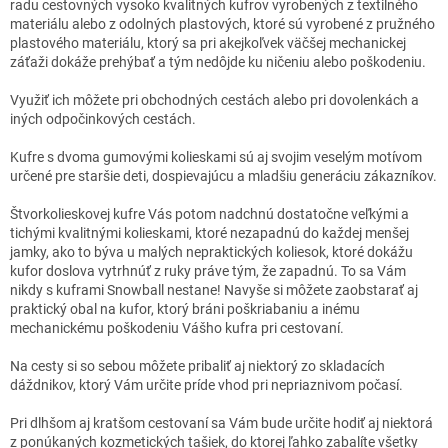
radu cestovných vysoko kvalitných kufrov vyrobených z textilného
materiálu alebo z odolných plastových, ktoré sú vyrobené z pružného
plastového materiálu, ktorý sa pri akejkoľvek väčšej mechanickej
záťaži dokáže prehýbať a tým nedôjde ku ničeniu alebo poškodeniu.
Využiť ich môžete pri obchodných cestách alebo pri dovolenkách a
iných odpočinkových cestách.
Kufre s dvoma gumovými kolieskami sú aj svojim veselým motívom
určené pre staršie deti, dospievajúcu a mladšiu generáciu zákazníkov.
Štvorkolieskovej kufre Vás potom nadchnú dostatočne veľkými a
tichými kvalitnými kolieskami, ktoré nezapadnú do každej menšej
jamky, ako to býva u malých nepraktických koliesok, ktoré dokážu
kufor doslova vytrhnúť z ruky práve tým, že zapadnú. To sa Vám
nikdy s kuframi Snowball nestane! Navyše si môžete zaobstarať aj
praktický obal na kufor, ktorý bráni poškriabaniu a inému
mechanickému poškodeniu Vášho kufra pri cestovaní.
Na cesty si so sebou môžete pribaliť aj niektorý zo skladacích
dáždnikov, ktorý Vám určite príde vhod pri nepriaznivom počasí.
Pri dlhšom aj kratšom cestovaní sa Vám bude určite hodiť aj niektorá
z ponúkaných kozmetických tašiek, do ktorej ľahko zabalíte všetky