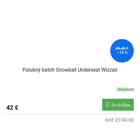
49,40 €
–14 %
Palubný batoh Snowball Underseat Wizzair
Skladom
Do košíka
42 €
Kód:
23740-60