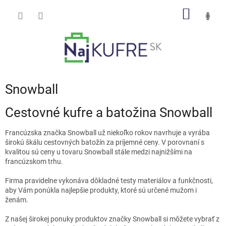
Prejsť
NÁKU
na
obsah
KOŠÍK
Snowball
Cestovné kufre a batožina Snowball
Francúzska značka Snowball už niekoľko rokov navrhuje a vyrába
širokú škálu cestovných batožín za príjemné ceny. V porovnaní s
kvalitou sú ceny u tovaru Snowball stále medzi najnižšími na
francúzskom trhu.
Firma pravidelne vykonáva dôkladné testy materiálov a funkčnosti,
aby Vám ponúkla najlepšie produkty, ktoré sú určené mužom i
ženám.
Z našej širokej ponuky produktov značky Snowball si môžete vybrať z