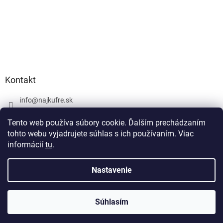
Kontakt
info
@
najkufre.sk
+420 734 212 086
Tento web používa súbory cookie. Ďalším prechádzaním
Facebook
tohto webu vyjadrujete súhlas s ich používaním. Viac
informácií
tu
.
Nastavenie
Vytvoril Shoptet
Súhlasím
Copyright 2026
najkufre.sk
. Všetky práva vyhradené.