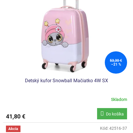
53,30 €
–21 %
Detský kufor Snowball Mačiatko 4W SX
Skladom
Priemerné
hodnotenie
produktu
Do košíka
41,80 €
je
5,0
z
Kód:
42516-37
Akcia