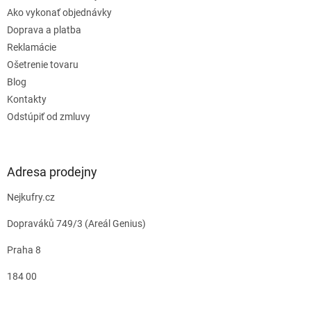
ý
Ako vykonať objednávky
p
i
Doprava a platba
s
Reklamácie
u
Ošetrenie tovaru
Blog
Kontakty
Odstúpiť od zmluvy
Adresa prodejny
Nejkufry.cz
Dopraváků 749/3 (Areál Genius)
Praha 8
184 00