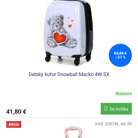
53,30 €
–21 %
Detský kufor Snowball Macko 4W SX
Skladom
Priemerné
hodnotenie
produktu
Do košíka
41,80 €
je
5,0
z
Kód:
20018L-46-30
Akcia
5
hviezdičiek.