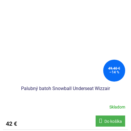
5
hviezdičiek.
49,40 €
–14 %
Palubný batoh Snowball Underseat Wizzair
Skladom
Do košíka
42 €