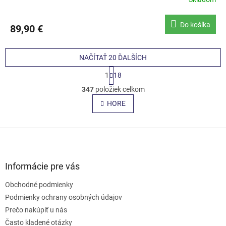
Do košíka
89,90 €
NAČÍTAŤ 20 ĎALŠÍCH
S
1
18
t
O
r
347
položiek celkom
v
á
l
HORE
n
á
k
o
d
v
Z
a
a
c
á
n
i
p
i
e
ä
e
Informácie pre vás
p
t
r
Obchodné podmienky
i
v
e
Podmienky ochrany osobných údajov
k
y
Prečo nakúpiť u nás
v
Často kladené otázky