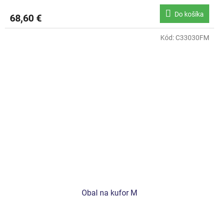
Do košíka
68,60 €
Kód:
C33030FM
Obal na kufor M