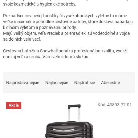
svoje kozmetické a hygienické potreby.
Pre nadšencov pešej turistiky či vysokohorských výletov tu máme
veľké maximálne pohodlné cestovné batohy, ktoré doslova nabádajú
k dlhším výletom a poznávaniu prírody.
Majú veľký objem, veľa vreciek a priehradiek, sú vodeodolné a vojde
sa do nich veľa vecí.
Cestovná batožina Snowball ponúka profesionálnu kvalitu, vydrží
naozaj veľa a urobia Vám veľmi dobrú službu.
R
a
Najpredávanejšie
Najlacnejšie
Najdrahšie
Abecedne
d
e
V
n
Kód:
43803-77-01
Akcia
ý
i
p
e
i
p
s
r
p
o