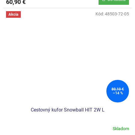
60,90 €
Kód:
48503-72-05
Akcia
80,10 €
–14 %
Cestovný kufor Snowball HIT 2W L
Skladom