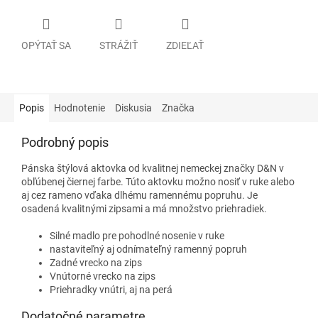
OPÝTAŤ SA
STRÁŽIŤ
ZDIEĽAŤ
Popis
Hodnotenie
Diskusia
Značka
Podrobný popis
Pánska štýlová aktovka od kvalitnej nemeckej značky D&N v
obľúbenej čiernej farbe. Túto aktovku možno nosiť v ruke alebo
aj cez rameno vďaka dlhému ramennému popruhu. Je
osadená kvalitnými zipsami a má množstvo priehradiek.
Silné madlo pre pohodlné nosenie v ruke
nastaviteľný aj odnímateľný ramenný popruh
Zadné vrecko na zips
Vnútorné vrecko na zips
Priehradky vnútri, aj na perá
Dodatočné parametre