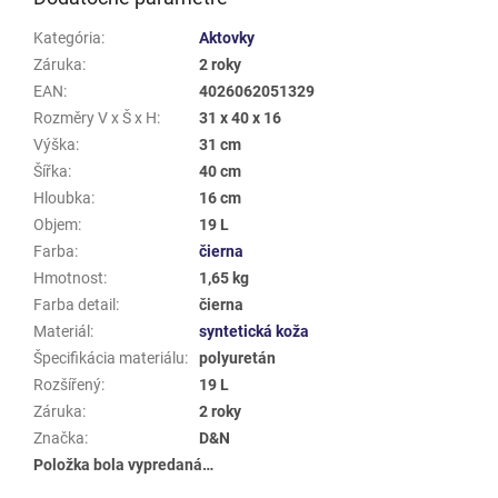
Kategória
:
Aktovky
Záruka
:
2 roky
EAN
:
4026062051329
Rozměry V x Š x H
:
31 x 40 x 16
Výška
:
31 cm
Šířka
:
40 cm
Hloubka
:
16 cm
Objem
:
19 L
Farba
:
čierna
Hmotnost
:
1,65 kg
Farba detail
:
čierna
Materiál
:
syntetická koža
Špecifikácia materiálu
:
polyuretán
Rozšířený
:
19 L
Záruka
:
2 roky
Značka
:
D&N
Položka bola vypredaná…