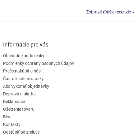
Zobraziť ďalšie recenzie
Z
á
p
ä
Informácie pre vás
t
Obchodné podmienky
i
e
Podmienky ochrany osobných údajov
Prečo nakúpiť u nás
Často kladené otázky
Ako vykonať objednávky
Doprava a platba
Reklamácie
Ošetrenie tovaru
Blog
Kontakty
Odstúpiť od zmluvy