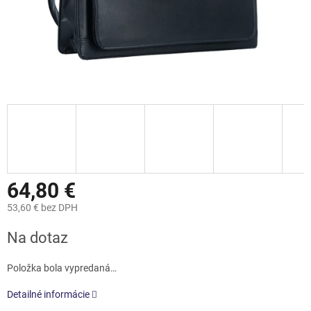
64,80 €
53,60 € bez DPH
Jednotková
Na dotaz
cena:
Položka bola vypredaná…
Detailné informácie