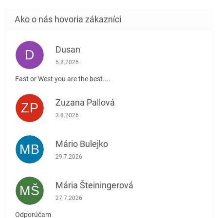
Dusan
D
Hodnotenie obchodu je 5 z 5 hviezdičiek.
5.8.2026
East or West you are the best....
Zuzana Pallová
ZP
Hodnotenie obchodu je 5 z 5 hviezdičiek.
3.8.2026
Mário Bulejko
MB
Hodnotenie obchodu je 5 z 5 hviezdičiek.
29.7.2026
Mária Šteiningerová
MŠ
Hodnotenie obchodu je 5 z 5 hviezdičiek.
27.7.2026
Odporúčam