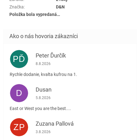
Značka
:
D&N
Položka bola vypredaná…
Peter Ďurčík
PĎ
Hodnotenie obchodu je 5 z 5 hviezdičiek.
8.8.2026
Rychle dodanie, kvalta kufrou na 1.
Dusan
D
Hodnotenie obchodu je 5 z 5 hviezdičiek.
5.8.2026
East or West you are the best....
Zuzana Pallová
ZP
Hodnotenie obchodu je 5 z 5 hviezdičiek.
3.8.2026