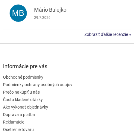
Mário Bulejko
MB
Hodnotenie obchodu je 5 z 5 hviezdičiek.
29.7.2026
Zobraziť ďalšie recenzie
Z
á
p
ä
Informácie pre vás
t
Obchodné podmienky
i
e
Podmienky ochrany osobných údajov
Prečo nakúpiť u nás
Často kladené otázky
Ako vykonať objednávky
Doprava a platba
Reklamácie
Ošetrenie tovaru