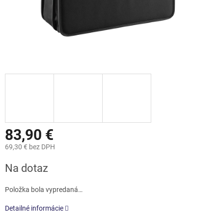
83,90 €
69,30 € bez DPH
Jednotková
Na dotaz
cena:
Položka bola vypredaná…
Detailné informácie