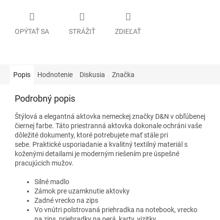
OPÝTAŤ SA
STRÁŽIŤ
ZDIEĽAŤ
Popis
Hodnotenie
Diskusia
Značka
Podrobný popis
Štýlová a elegantná aktovka nemeckej značky D&N v obľúbenej
čiernej farbe. Táto priestranná aktovka dokonale ochráni vaše
dôležité dokumenty, ktoré potrebujete mať stále pri
sebe. Praktické usporiadanie a kvalitný textilný materiál s
koženými detailami je moderným riešením pre úspešné
pracujúcich mužov.
Silné madlo
Zámok pre uzamknutie aktovky
Zadné vrecko na zips
Vo vnútri polstrovaná priehradka na notebook, vrecko
na zips, priehradky na perá, karty, vizitky