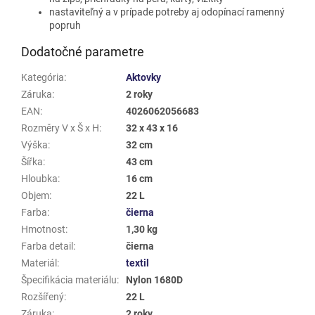
nastaviteľný a v prípade potreby aj odopínací ramenný
popruh
Dodatočné parametre
Kategória
:
Aktovky
Záruka
:
2 roky
EAN
:
4026062056683
Rozměry V x Š x H
:
32 x 43 x 16
Výška
:
32 cm
Šířka
:
43 cm
Hloubka
:
16 cm
Objem
:
22 L
Farba
:
čierna
Hmotnost
:
1,30 kg
Farba detail
:
čierna
Materiál
:
textil
Špecifikácia materiálu
:
Nylon 1680D
Rozšířený
:
22 L
Záruka
:
2 roky