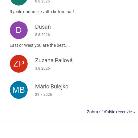
8.8.2026
Rychle dodanie, kvalta kufrou na 1.
Dusan
D
Hodnotenie obchodu je 5 z 5 hviezdičiek.
5.8.2026
East or West you are the best....
Zuzana Pallová
ZP
Hodnotenie obchodu je 5 z 5 hviezdičiek.
3.8.2026
Mário Bulejko
MB
Hodnotenie obchodu je 5 z 5 hviezdičiek.
29.7.2026
Zobraziť ďalšie recenzie
Z
á
p