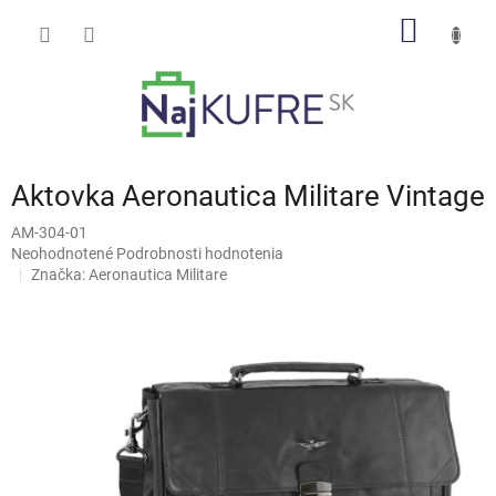
Prejsť
NÁKU
na
obsah
KOŠÍK
Aktovka Aeronautica Militare Vintage
AM-304-01
Priemerné
Neohodnotené
Podrobnosti hodnotenia
hodnotenie
Značka:
Aeronautica Militare
produktu
je
0,0
z
5
hviezdičiek.