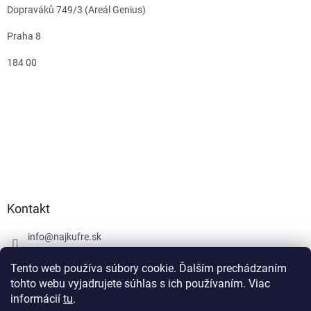
Dopraváků 749/3 (Areál Genius)
Praha 8
184 00
Kontakt
info
@
najkufre.sk
+420 734 212 086
Tento web používa súbory cookie. Ďalším prechádzaním
Facebook
tohto webu vyjadrujete súhlas s ich používaním. Viac
informácií
tu
.