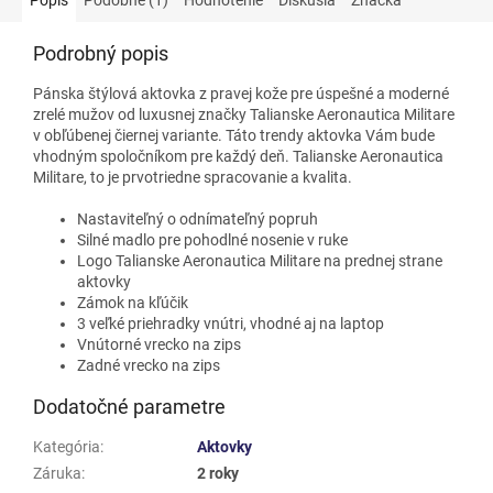
Podrobný popis
Pánska štýlová aktovka z pravej kože pre úspešné a moderné
zrelé mužov od luxusnej značky Talianske Aeronautica Militare
v obľúbenej čiernej variante. Táto trendy aktovka Vám bude
vhodným spoločníkom pre každý deň. Talianske Aeronautica
Militare, to je prvotriedne spracovanie a kvalita.
Nastaviteľný o odnímateľný popruh
Silné madlo pre pohodlné nosenie v ruke
Logo Talianske Aeronautica Militare na prednej strane
aktovky
Zámok na kľúčik
3 veľké priehradky vnútri, vhodné aj na laptop
Vnútorné vrecko na zips
Zadné vrecko na zips
Dodatočné parametre
Kategória
:
Aktovky
Záruka
:
2 roky