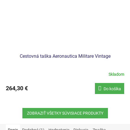
Cestovná taška Aeronautica Militare Vintage
Skladom
264,30 €
Do košíka
ZOBRAZIŤ VŠETKY SÚVISIACE PRODUKTY
Popis
Podobné (1)
Hodnotenie
Diskusia
Značka