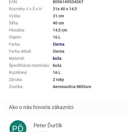
EAN
:
8056149534267
Rozměry V x Š x H
:
31x 40 x 14,5
Výška
:
31 cm
Šířka
:
40 cm
Hloubka
:
14,5 cm
Objem
:
16 L
Farba
:
čierna
Farba detail
:
čierna
Materiál
:
koža
Špecifikácia materiálu
:
koža
Rozšířený
:
16 L
Záruka
:
2 roky
Značka
:
Aeronautica Militare
Peter Ďurčík
PĎ
Hodnotenie obchodu je 5 z 5 hviezdičiek.