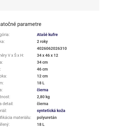
atočné parametre
gória
:
Atašé kufre
ka
:
2 roky
4026062026310
ěry V x Š x H
:
34 x 46 x 12
a
:
34 cm
a
:
46 cm
bka
:
12 cm
em
:
18 L
a
:
čierna
tnost
:
2,80 kg
 detail
:
čierna
riál
:
syntetická koža
fikácia materiálu
:
polyuretán
ířený
:
18 L