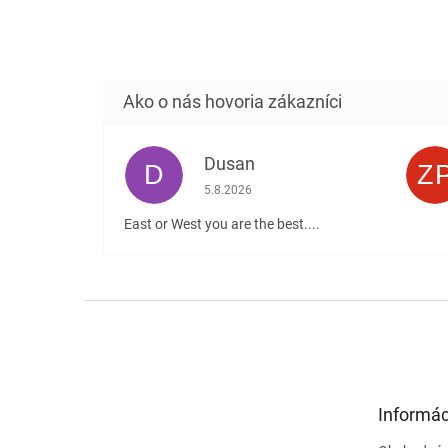
Dusan
D
Z
Hodnotenie obchodu je 5 z 5 hviezdičiek
5.8.2026
East or West you are the best....
Z
á
p
ä
t
Informác
i
e