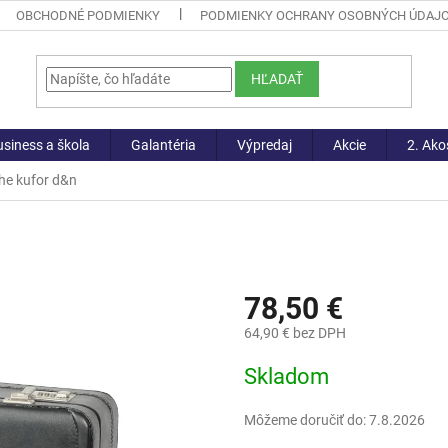
OBCHODNÉ PODMIENKY
PODMIENKY OCHRANY OSOBNÝCH ÚDAJ
HĽADAŤ
siness a škola
Galantéria
Výpredaj
Akcie
2. Ako
he kufor d&n
78,50 €
64,90 € bez DPH
Jednotková
Skladom
cena:
Môžeme doručiť do:
7.8.2026