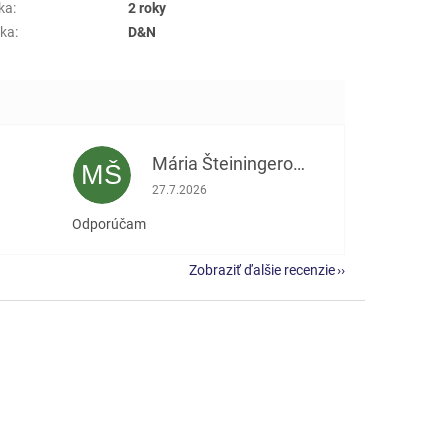
ka
:
2 roky
ka
:
D&N
Mária Šteiningerová
MŠ
e 5 z 5 hviezdičiek.
Hodnotenie obchodu je 5 z 5 hviezdičiek.
27.7.2026
Odporúčam
Zobraziť ďalšie recenzie