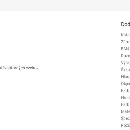
Dod
Kate
Záru
EAN
:
Rozm
Výšk
utí vnútorných cvokov
Šířk
Hlou
Obj
Farb
Hmo
Farba
Mate
Špeci
Rozš