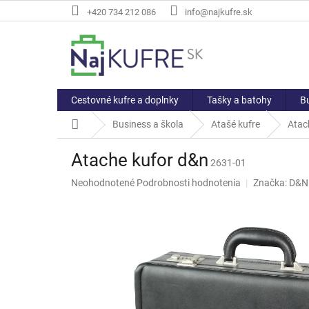
Prejsť
+420 734 212 086
info@najkufre.sk
na
obsah
Cestovné kufre a doplnky
Tašky a batohy
Bu
Domov
Business a škola
Atašé kufre
Atac
Atache kufor d&n
2631-01
Priemerné
Neohodnotené
Podrobnosti hodnotenia
Značka:
D&N
hodnotenie
produktu
je
0,0
z
5
hviezdičiek.