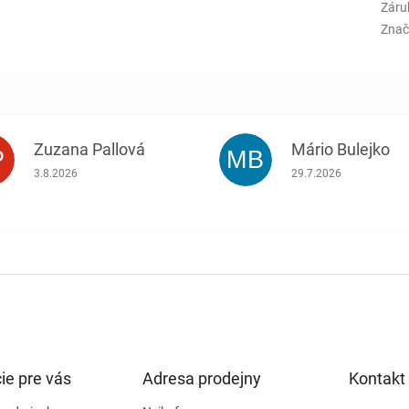
Záru
Znač
Zuzana Pallová
Mário Bulejko
P
MB
.
Hodnotenie obchodu je 5 z 5 hviezdičiek.
Hodnotenie obchodu j
3.8.2026
29.7.2026
ie pre vás
Adresa prodejny
Kontakt