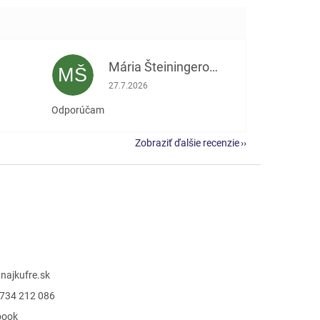
Mária Šteiningerová
MŠ
e 5 z 5 hviezdičiek.
Hodnotenie obchodu je 5 z 5 hviezdičiek.
27.7.2026
Odporúčam
Zobraziť ďalšie recenzie
@
najkufre.sk
734 212 086
book