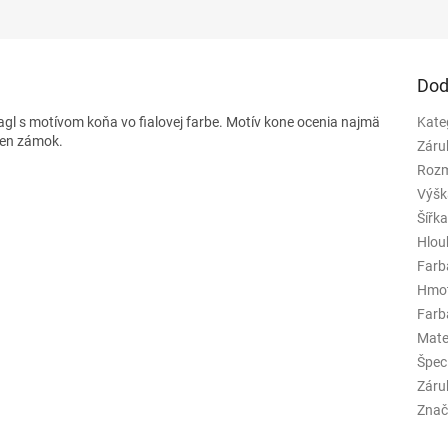
Dod
gl s motívom koňa vo fialovej farbe. Motív kone ocenia najmä
Kate
den zámok.
Záru
Rozm
Výšk
Šířk
Hlou
Farb
Hmo
Farba
Mate
Špeci
Záru
Znač