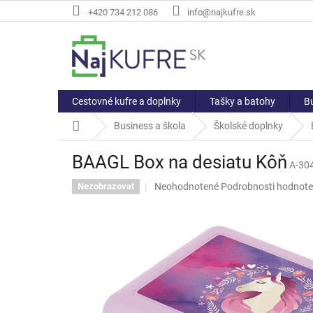
Prejsť
+420 734 212 086
info@najkufre.sk
na
obsah
Cestovné kufre a doplnky
Tašky a batohy
Bu
Domov
Business a škola
Školské doplnky
BAAGL Box na desiatu Kôň
A-30
Priemerné
Neohodnotené
Podrobnosti hodnote
Nezobrazovat
hodnotenie
produktu
je
0,0
z
5
hviezdičiek.