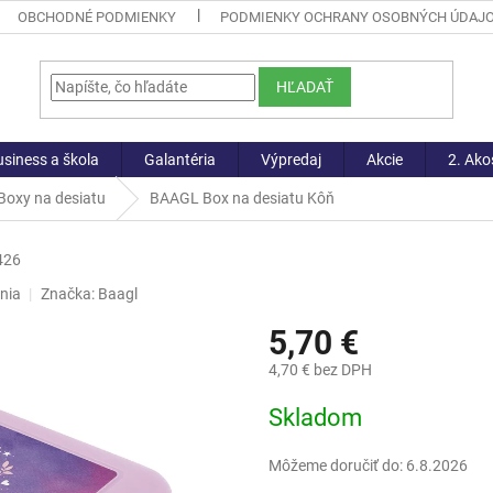
OBCHODNÉ PODMIENKY
PODMIENKY OCHRANY OSOBNÝCH ÚDAJ
HĽADAŤ
siness a škola
Galantéria
Výpredaj
Akcie
2. Ako
Boxy na desiatu
BAAGL Box na desiatu Kôň
426
nia
Značka:
Baagl
5,70 €
4,70 € bez DPH
Jednotková
Skladom
cena:
Môžeme doručiť do:
6.8.2026