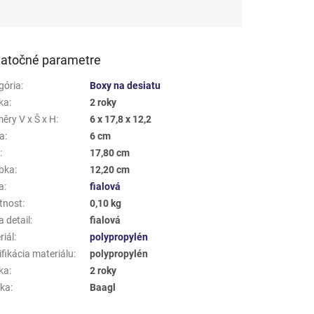
atočné parametre
gória
:
Boxy na desiatu
ka
:
2 roky
ěry V x Š x H
:
6 x 17,8 x 12,2
a
:
6 cm
a
:
17,80 cm
bka
:
12,20 cm
a
:
fialová
tnost
:
0,10 kg
 detail
:
fialová
riál
:
polypropylén
fikácia materiálu
:
polypropylén
ka
:
2 roky
ka
:
Baagl