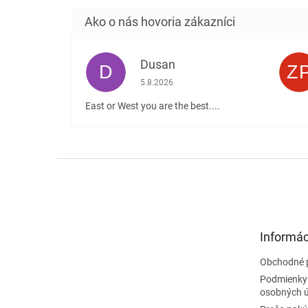
Dusan
D
Z
Hodnotenie obchodu je 5 z 5 hviezdičiek
5.8.2026
East or West you are the best....
Z
á
p
ä
t
Informác
i
e
Obchodné 
Podmienky
osobných 