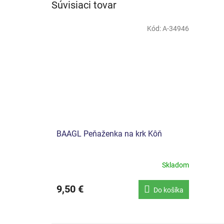
Súvisiaci tovar
Kód:
A-34946
BAAGL Peňaženka na krk Kôň
Skladom
9,50 €
Do košíka