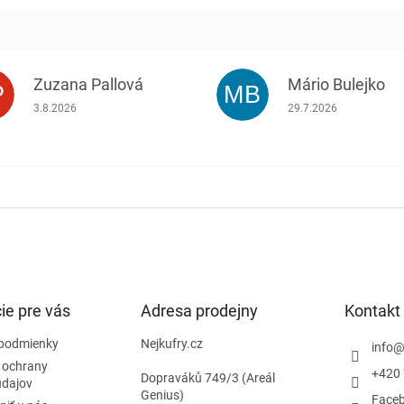
Zuzana Pallová
Mário Bulejko
P
MB
.
Hodnotenie obchodu je 5 z 5 hviezdičiek.
Hodnotenie obchodu j
3.8.2026
29.7.2026
ie pre vás
Adresa prodejny
Kontakt
podmienky
Nejkufry.cz
info
 ochrany
+420 
Dopraváků 749/3 (Areál
údajov
Genius)
Face