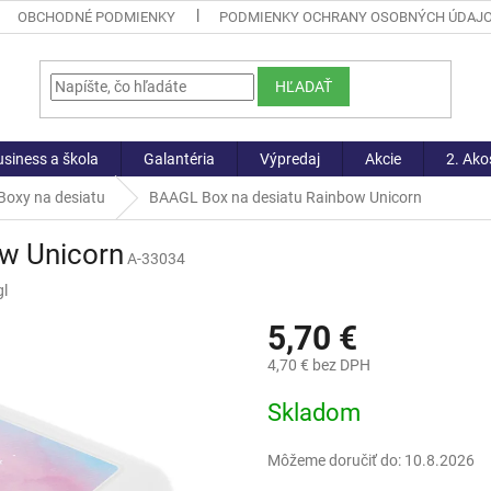
OBCHODNÉ PODMIENKY
PODMIENKY OCHRANY OSOBNÝCH ÚDAJ
HĽADAŤ
siness a škola
Galantéria
Výpredaj
Akcie
2. Ako
Boxy na desiatu
BAAGL Box na desiatu Rainbow Unicorn
w Unicorn
A-33034
l
5,70 €
4,70 € bez DPH
Jednotková
Skladom
cena:
Môžeme doručiť do:
10.8.2026