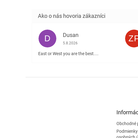
Dusan
D
Z
Hodnotenie obchodu je 5 z 5 hviezdičiek
5.8.2026
East or West you are the best....
Z
á
p
ä
t
Informác
i
e
Obchodné 
Podmienky
osobných 