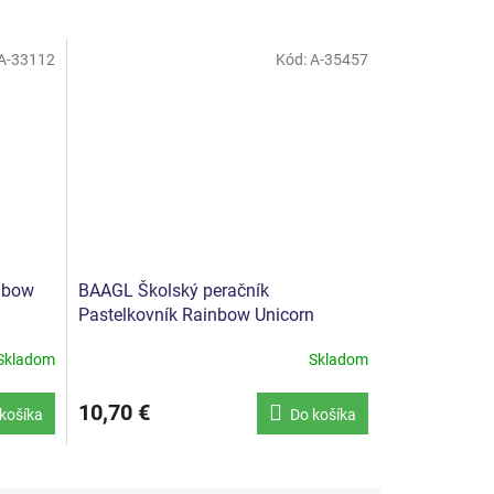
A-33112
Kód:
A-35457
nbow
BAAGL Školský peračník
Pastelkovník Rainbow Unicorn
Skladom
Skladom
10,70 €
košíka
Do košíka