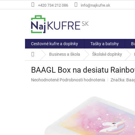
Prejsť
+420 734 212 086
info@najkufre.sk
na
obsah
Cestovné kufre a doplnky
Tašky a batohy
Bu
Domov
Business a škola
Školské doplnky
BAAGL Box na desiatu Rainbo
Priemerné
Neohodnotené
Podrobnosti hodnotenia
Značka:
Baag
hodnotenie
produktu
je
0,0
z
5
hviezdičiek.