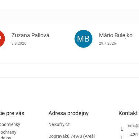
Zuzana Pallová
Mário Bulejko
P
MB
.
Hodnotenie obchodu je 5 z 5 hviezdičiek.
Hodnotenie obchodu j
3.8.2026
29.7.2026
ie pre vás
Adresa prodejny
Kontakt
podmienky
Nejkufry.cz
info
 ochrany
+420 
Dopraváků 749/3 (Areál
údajov