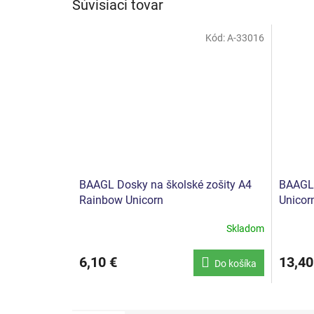
Súvisiaci tovar
Kód:
A-33016
BAAGL Dosky na školské zošity A4
BAAGL 
Rainbow Unicorn
Unicor
Skladom
6,10 €
13,40
Do košíka