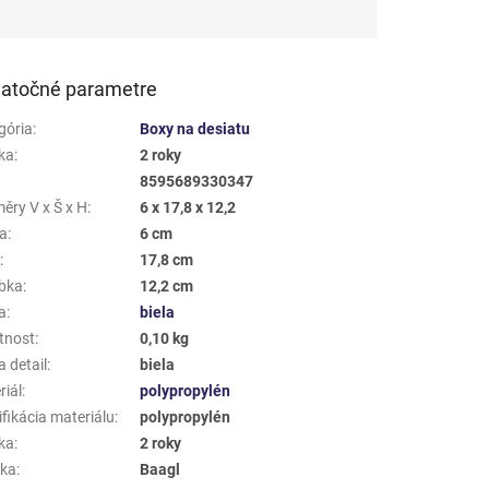
atočné parametre
gória
:
Boxy na desiatu
ka
:
2 roky
8595689330347
ěry V x Š x H
:
6 x 17,8 x 12,2
a
:
6 cm
a
:
17,8 cm
bka
:
12,2 cm
a
:
biela
tnost
:
0,10 kg
 detail
:
biela
riál
:
polypropylén
fikácia materiálu
:
polypropylén
ka
:
2 roky
ka
:
Baagl