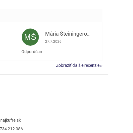
Mária Šteiningerová
MŠ
e 5 z 5 hviezdičiek.
Hodnotenie obchodu je 5 z 5 hviezdičiek.
27.7.2026
Odporúčam
Zobraziť ďalšie recenzie
@
najkufre.sk
734 212 086