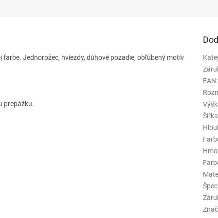
Dod
j farbe.
Jednorožec, hviezdy, dúhové pozadie, obľúbený motív
Kate
Záru
EAN
:
Rozm
u prepážku.
Výšk
Šířk
Hlou
Farb
Hmo
Farba
Mate
Špeci
Záru
Znač