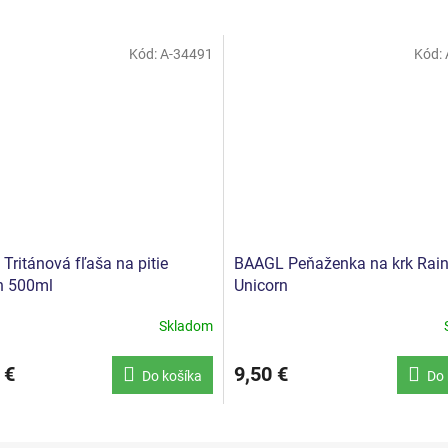
Kód:
A-34491
Kód:
Tritánová fľaša na pitie
BAAGL Peňaženka na krk Rai
n 500ml
Unicorn
Skladom
 €
9,50 €
Do košíka
Do 