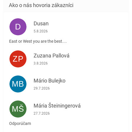
Dusan
D
Hodnotenie obchodu je 5 z 5 hviezdičiek.
5.8.2026
East or West you are the best....
Zuzana Pallová
ZP
Hodnotenie obchodu je 5 z 5 hviezdičiek.
3.8.2026
Mário Bulejko
MB
Hodnotenie obchodu je 5 z 5 hviezdičiek.
29.7.2026
Mária Šteiningerová
MŠ
Hodnotenie obchodu je 5 z 5 hviezdičiek.
27.7.2026
Odporúčam