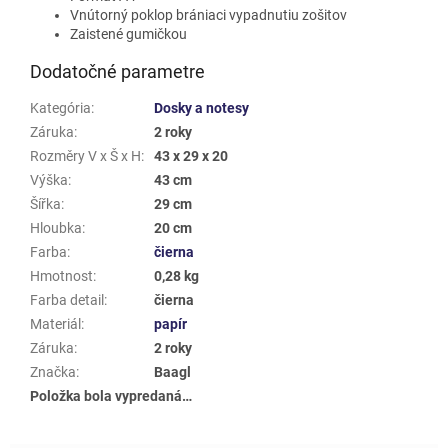
Vnútorný poklop brániaci vypadnutiu zošitov
Zaistené gumičkou
Dodatočné parametre
Kategória
:
Dosky a notesy
Záruka
:
2 roky
Rozměry V x Š x H
:
43 x 29 x 20
Výška
:
43 cm
Šířka
:
29 cm
Hloubka
:
20 cm
Farba
:
čierna
Hmotnost
:
0,28 kg
Farba detail
:
čierna
Materiál
:
papír
Záruka
:
2 roky
Značka
:
Baagl
Položka bola vypredaná…