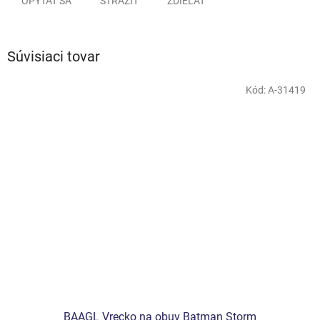
OPÝTAŤ SA
STRÁŽIŤ
ZDIEĽAŤ
Súvisiaci tovar
Kód:
A-31419
BAAGL Vrecko na obuv Batman Storm