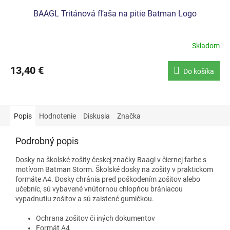
BAAGL Tritánová fľaša na pitie Batman Logo
Skladom
13,40 €
Do košíka
Popis
Hodnotenie
Diskusia
Značka
Podrobný popis
Dosky na školské zošity českej značky Baagl v čiernej farbe s
motívom Batman Storm.
Školské dosky na zošity v praktickom
formáte A4.
Dosky chránia pred poškodením zošitov alebo
učebníc, sú vybavené vnútornou chlopňou brániacou
vypadnutiu zošitov a sú zaistené gumičkou.
Ochrana zošitov či iných dokumentov
Formát A4