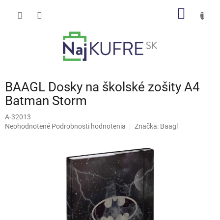
Prejsť
NÁKU
na
obsah
KOŠÍK
BAAGL Dosky na školské zošity A4
Batman Storm
A-32013
Priemerné
Neohodnotené
Podrobnosti hodnotenia
Značka:
Baagl
hodnotenie
produktu
je
0,0
z
5
hviezdičiek.