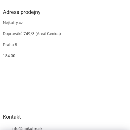
Adresa prodejny
Nejkufry.cz
Dopraváků 749/3 (Areál Genius)
Praha 8
184 00
Kontakt
info
@
najkufre.sk