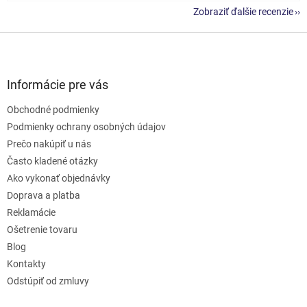
Zobraziť ďalšie recenzie
Z
á
p
ä
Informácie pre vás
t
Obchodné podmienky
i
e
Podmienky ochrany osobných údajov
Prečo nakúpiť u nás
Často kladené otázky
Ako vykonať objednávky
Doprava a platba
Reklamácie
Ošetrenie tovaru
Blog
Kontakty
Odstúpiť od zmluvy