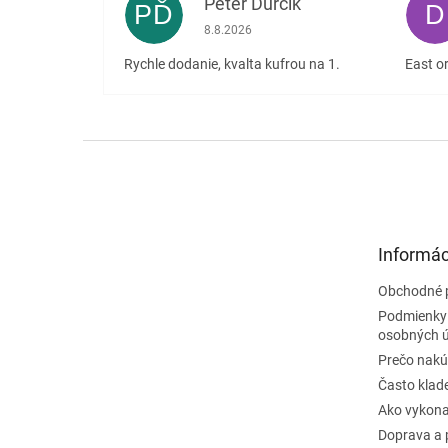
Peter Ďurčík
PĎ
D
Hodnotenie obchodu je 5 z 5 hviezdičiek
8.8.2026
Rychle dodanie, kvalta kufrou na 1.
East or
Z
á
p
ä
t
Informác
i
e
Obchodné 
Podmienky
osobných 
Prečo nakú
Často klad
Ako vykona
Doprava a 