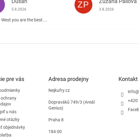
Dusan
Zuzana Pallová
ZP
.
Hodnotenie obchodu je 5 z 5 hviezdičiek.
Hodnotenie obchodu j
5.8.2026
3.8.2026
 West you are the best....
ie pre vás
Adresa prodejny
Kontakt
podmienky
Nejkufry.cz
info
 ochrany
+420 
Dopraváků 749/3 (Areál
údajov
Genius)
Face
piť u nás
ené otázky
Praha 8
ť objednávky
184 00
platba