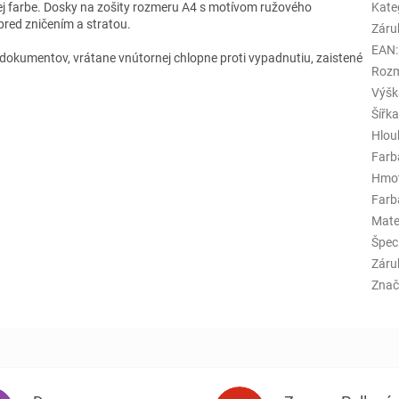
j farbe.
Dosky na zošity rozmeru A4 s motívom ružového
Kate
pred zničením a stratou.
Záru
EAN
:
 dokumentov, vrátane vnútornej chlopne proti vypadnutiu, zaistené
Rozm
Výšk
Šířk
Hlou
Farb
Hmo
Farba
Mate
Špeci
Záru
Znač