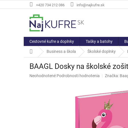
Prejsť
+420 734 212 086
info@najkufre.sk
na
obsah
Cestovné kufre a doplnky
Tašky a batohy
Bu
Domov
Business a škola
Školské doplnky
BAAGL Dosky na školské zoši
Priemerné
Neohodnotené
Podrobnosti hodnotenia
Značka:
Baag
hodnotenie
produktu
je
0,0
z
5
hviezdičiek.