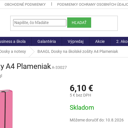
OBCHODNÉ PODMIENKY
PODMIENKY OCHRANY OSOBNÝCH ÚDAJ
HĽADAŤ
siness a škola
Galantéria
Výpredaj
Akcie
2. Ako
Dosky a notesy
BAAGL Dosky na školské zošity A4 Plameniak
ty A4 Plameniak
A-33027
l
6,10 €
5 € bez DPH
Jednotková
Skladom
cena:
Môžeme doručiť do:
10.8.2026