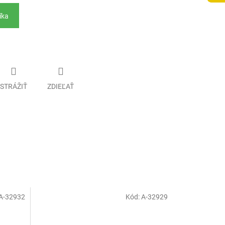
íka
STRÁŽIŤ
ZDIEĽAŤ
A-32932
Kód:
A-32929