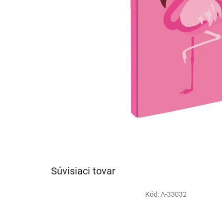
Súvisiaci tovar
Kód:
A-33032