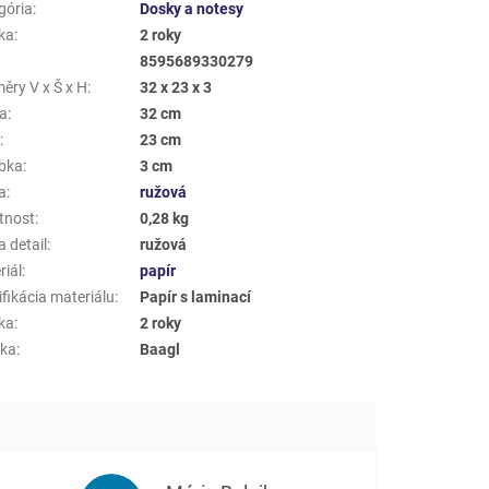
gória
:
Dosky a notesy
ka
:
2 roky
8595689330279
ěry V x Š x H
:
32 x 23 x 3
a
:
32 cm
a
:
23 cm
bka
:
3 cm
a
:
ružová
tnost
:
0,28 kg
 detail
:
ružová
riál
:
papír
fikácia materiálu
:
Papír s laminací
ka
:
2 roky
ka
:
Baagl