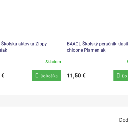
Školská aktovka Zippy
BAAGL Školský peračník klasi
iak
chlopne Plameniak
Skladom
 €
11,50 €
Do košíka
Do 
Dod