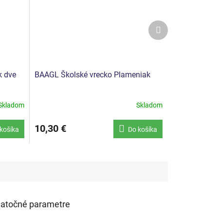
Ďalší
produkt
k dve
BAAGL Školské vrecko Plameniak
Skladom
Skladom
10,30 €
košíka
Do košíka
atočné parametre