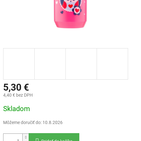
5,30 €
4,40 € bez DPH
Jednotková
Skladom
cena:
Môžeme doručiť do:
10.8.2026