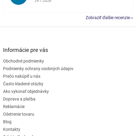
29.7.2026
Zobraziť ďalšie recenzie
Z
á
p
ä
Informácie pre vás
t
Obchodné podmienky
i
e
Podmienky ochrany osobných údajov
Prečo nakúpiť u nás
Často kladené otázky
Ako vykonať objednávky
Doprava a platba
Reklamácie
Ošetrenie tovaru
Blog
Kontakty