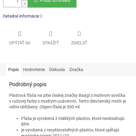
Pridať do košíka
Detailné informácie
OPÝTAŤ SA
STRÁŽIŤ
ZDIEĽAŤ
Popis
Hodnotenie
Diskusia
Značka
Podrobný popis
Plastová fľaša na pitie českej značky Baagl s motívom sovička
v ružovej farbe s modrým uzáverom. Tento dievčenský motív je
veľmi obľúbený. Objem fľaše je 500 ml.
Fľaša je vyrobená z mäkkých plastov, ktoré neobsahujú
BPA
je vyrobená z recyklovateľných plastov, ktoré spĺňajú
európske normy 2011/10