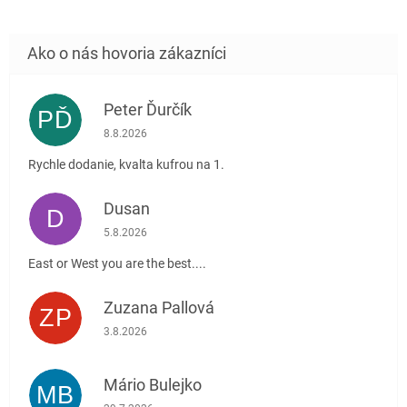
Peter Ďurčík
PĎ
Hodnotenie obchodu je 5 z 5 hviezdičiek.
8.8.2026
Rychle dodanie, kvalta kufrou na 1.
Dusan
D
Hodnotenie obchodu je 5 z 5 hviezdičiek.
5.8.2026
East or West you are the best....
Zuzana Pallová
ZP
Hodnotenie obchodu je 5 z 5 hviezdičiek.
3.8.2026
Mário Bulejko
MB
Hodnotenie obchodu je 5 z 5 hviezdičiek.