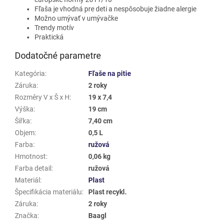
Fľaša je vhodná pre deti a nespôsobuje žiadne alergie
Možno umývať v umývačke
Trendy motív
Praktická
Dodatočné parametre
Kategória
:
Fľaše na pitie
Záruka
:
2 roky
Rozměry V x Š x H
:
19 x 7,4
Výška
:
19 cm
Šířka
:
7,40 cm
Objem
:
0,5 L
Farba
:
ružová
Hmotnost
:
0,06 kg
Farba detail
:
ružová
Materiál
:
Plast
Špecifikácia materiálu
:
Plast recykl.
Záruka
:
2 roky
Značka
:
Baagl