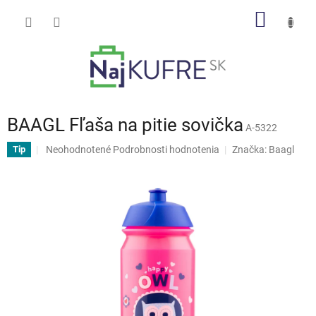
Prejsť
NÁKU
na
obsah
KOŠÍK
BAAGL Fľaša na pitie sovička
A-5322
Priemerné
Neohodnotené
Podrobnosti hodnotenia
Značka:
Baagl
Tip
hodnotenie
produktu
je
0,0
z
5
hviezdičiek.