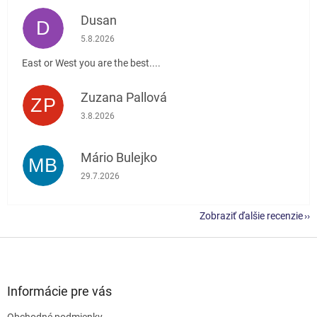
Dusan
D
Hodnotenie obchodu je 5 z 5 hviezdičiek.
5.8.2026
East or West you are the best....
Zuzana Pallová
ZP
Hodnotenie obchodu je 5 z 5 hviezdičiek.
3.8.2026
Mário Bulejko
MB
Hodnotenie obchodu je 5 z 5 hviezdičiek.
29.7.2026
Zobraziť ďalšie recenzie
Z
á
p
ä
Informácie pre vás
t
Obchodné podmienky