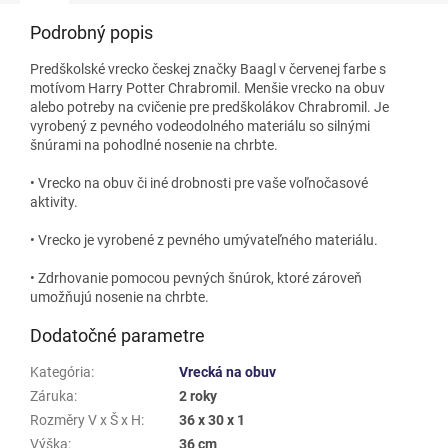
Podrobný popis
Predškolské vrecko českej značky Baagl v červenej farbe s
motívom Harry Potter Chrabromil.
Menšie vrecko na obuv
alebo potreby na cvičenie pre predškolákov Chrabromil. Je
vyrobený z pevného vodeodolného materiálu so silnými
šnúrami na pohodlné nosenie na chrbte.
• Vrecko na obuv či iné drobnosti pre vaše voľnočasové
aktivity.
• Vrecko je vyrobené z pevného umývateľného materiálu.
• Zdrhovanie pomocou pevných šnúrok, ktoré zároveň
umožňujú nosenie na chrbte.
Dodatočné parametre
Kategória
:
Vrecká na obuv
Záruka
:
2 roky
Rozměry V x Š x H
:
36 x 30 x 1
Výška
:
36 cm