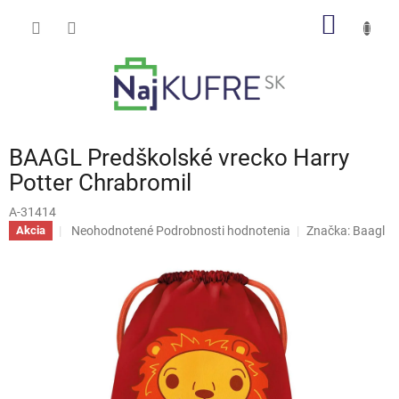
Prejsť
NÁKU
na
obsah
KOŠÍK
BAAGL Predškolské vrecko Harry
Potter Chrabromil
A-31414
Priemerné
Neohodnotené
Podrobnosti hodnotenia
Značka:
Baagl
Akcia
hodnotenie
produktu
je
0,0
z
5
hviezdičiek.