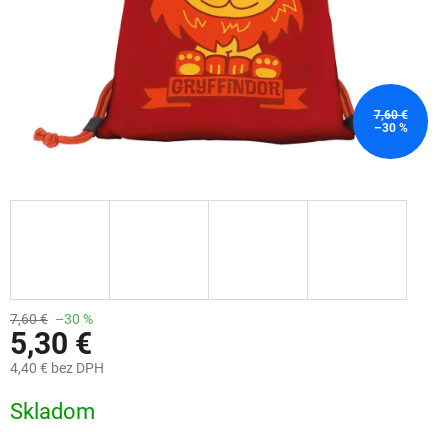
7,60 €
–30 %
7,60 €
–30 %
5,30 €
4,40 € bez DPH
Jednotková
Skladom
cena: