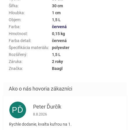
Šířka
:
30 cm
Hloubka
:
1 cm
Objem
:
1,5 L
Farba
:
červená
Hmotnost
:
0,15 kg
Farba detail
:
červená
Špecifikácia materiálu
:
polyester
Rozšířený
:
1,5 L
Záruka
:
2 roky
Značka
:
Baagl
Peter Ďurčík
PĎ
Hodnotenie obchodu je 5 z 5 hviezdičiek.
8.8.2026
Rychle dodanie, kvalta kufrou na 1.