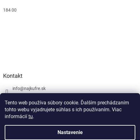
184 00
Kontakt
info
@
najkufre.sk
+420 734 212 086
Tento web používa súbory cookie. Ďalším prechádzaním
Facebook
tohto webu vyjadrujete súhlas s ich používaním. Viac
informácií
tu
.
Nastavenie
Vytvoril Shoptet