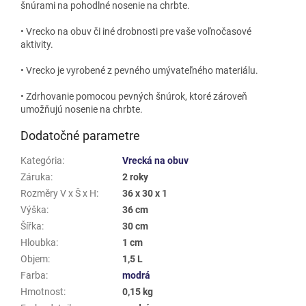
šnúrami na pohodlné nosenie na chrbte.
• Vrecko na obuv či iné drobnosti pre vaše voľnočasové
aktivity.
• Vrecko je vyrobené z pevného umývateľného materiálu.
• Zdrhovanie pomocou pevných šnúrok, ktoré zároveň
umožňujú nosenie na chrbte.
Dodatočné parametre
Kategória
:
Vrecká na obuv
Záruka
:
2 roky
Rozměry V x Š x H
:
36 x 30 x 1
Výška
:
36 cm
Šířka
:
30 cm
Hloubka
:
1 cm
Objem
:
1,5 L
Farba
:
modrá
Hmotnost
:
0,15 kg