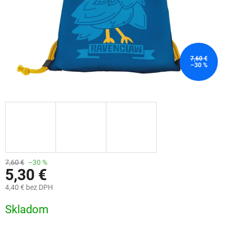
7,60 €
–30 %
7,60 €
–30 %
5,30 €
4,40 € bez DPH
Jednotková
Skladom
cena: