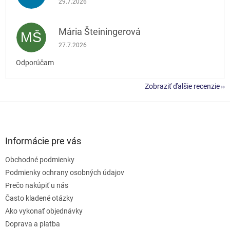
29.7.2026
Mária Šteiningerová
MŠ
Hodnotenie obchodu je 5 z 5 hviezdičiek.
27.7.2026
Odporúčam
Zobraziť ďalšie recenzie
Z
á
p
ä
Informácie pre vás
t
Obchodné podmienky
i
e
Podmienky ochrany osobných údajov
Prečo nakúpiť u nás
Často kladené otázky
Ako vykonať objednávky
Doprava a platba