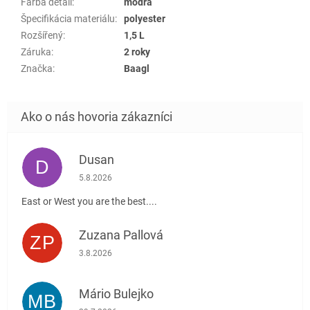
Farba detail
:
modrá
Špecifikácia materiálu
:
polyester
Rozšířený
:
1,5 L
Záruka
:
2 roky
Značka
:
Baagl
Dusan
D
Hodnotenie obchodu je 5 z 5 hviezdičiek.
5.8.2026
East or West you are the best....
Zuzana Pallová
ZP
Hodnotenie obchodu je 5 z 5 hviezdičiek.
3.8.2026
Mário Bulejko
MB
Hodnotenie obchodu je 5 z 5 hviezdičiek.