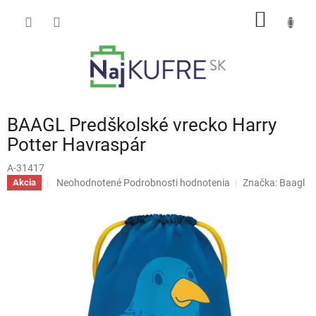
Prejsť
NÁKU
na
obsah
KOŠÍK
BAAGL Predškolské vrecko Harry
Potter Havraspár
A-31417
Priemerné
Neohodnotené
Podrobnosti hodnotenia
Značka:
Baagl
Akcia
hodnotenie
produktu
je
0,0
z
5
hviezdičiek.