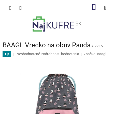
Prejsť
NÁKU
na
obsah
KOŠÍK
BAAGL Vrecko na obuv Panda
A-7715
Priemerné
Neohodnotené
Podrobnosti hodnotenia
Značka:
Baagl
Tip
hodnotenie
produktu
je
0,0
z
5
hviezdičiek.