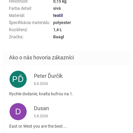
Hmotnost
:
0,15 kg
Farba detail
:
sivá
Materiál
:
textil
Špecifikácia materiálu
:
polyester
Rozšířený
:
1,4 L
Značka
:
Baagl
Peter Ďurčík
PĎ
Hodnotenie obchodu je 5 z 5 hviezdičiek.
8.8.2026
Rychle dodanie, kvalta kufrou na 1.
Dusan
D
Hodnotenie obchodu je 5 z 5 hviezdičiek.
5.8.2026
East or West you are the best....