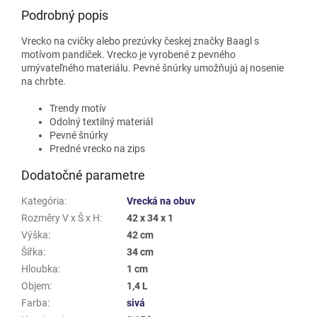
Podrobný popis
Vrecko na cvičky alebo prezúvky českej značky Baagl s
motívom pandiček. Vrecko je vyrobené z pevného
umývateľného materiálu. Pevné šnúrky umožňujú aj nosenie
na chrbte.
Trendy motív
Odolný textilný materiál
Pevné šnúrky
Predné vrecko na zips
Dodatočné parametre
Kategória
:
Vrecká na obuv
Rozměry V x Š x H
:
42 x 34 x 1
Výška
:
42 cm
Šířka
:
34 cm
Hloubka
:
1 cm
Objem
:
1,4 L
Farba
:
sivá