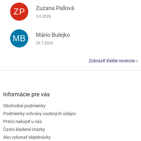
Zuzana Pallová
ZP
Hodnotenie obchodu je 5 z 5 hviezdičiek.
3.8.2026
Mário Bulejko
MB
Hodnotenie obchodu je 5 z 5 hviezdičiek.
29.7.2026
Zobraziť ďalšie recenzie
Z
á
p
ä
Informácie pre vás
t
Obchodné podmienky
i
e
Podmienky ochrany osobných údajov
Prečo nakúpiť u nás
Často kladené otázky
Ako vykonať objednávky