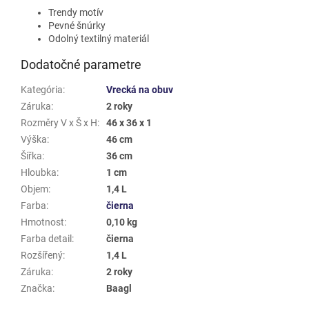
Trendy motív
Pevné šnúrky
Odolný textilný materiál
Dodatočné parametre
Kategória
:
Vrecká na obuv
Záruka
:
2 roky
Rozměry V x Š x H
:
46 x 36 x 1
Výška
:
46 cm
Šířka
:
36 cm
Hloubka
:
1 cm
Objem
:
1,4 L
Farba
:
čierna
Hmotnost
:
0,10 kg
Farba detail
:
čierna
Rozšířený
:
1,4 L
Záruka
:
2 roky
Značka
:
Baagl