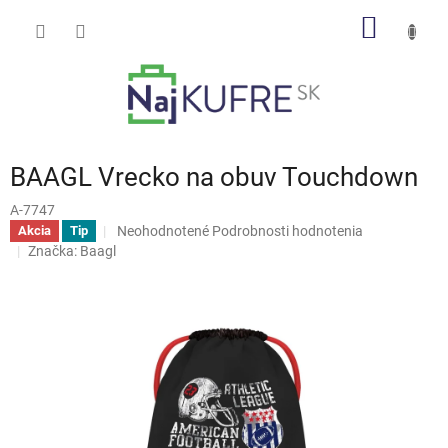
Prejsť
NÁKU
na
obsah
KOŠÍK
BAAGL Vrecko na obuv Touchdown
A-7747
Priemerné
Neohodnotené
Podrobnosti hodnotenia
Akcia
Tip
hodnotenie
Značka:
Baagl
produktu
je
0,0
z
5
hviezdičiek.