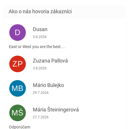
Dusan
D
Hodnotenie obchodu je 5 z 5 hviezdičiek.
5.8.2026
East or West you are the best....
Zuzana Pallová
ZP
Hodnotenie obchodu je 5 z 5 hviezdičiek.
3.8.2026
Mário Bulejko
MB
Hodnotenie obchodu je 5 z 5 hviezdičiek.
29.7.2026
Mária Šteiningerová
MŠ
Hodnotenie obchodu je 5 z 5 hviezdičiek.
27.7.2026
Odporúčam