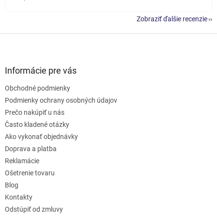
Zobraziť ďalšie recenzie
Z
á
p
ä
Informácie pre vás
t
Obchodné podmienky
i
e
Podmienky ochrany osobných údajov
Prečo nakúpiť u nás
Často kladené otázky
Ako vykonať objednávky
Doprava a platba
Reklamácie
Ošetrenie tovaru
Blog
Kontakty
Odstúpiť od zmluvy