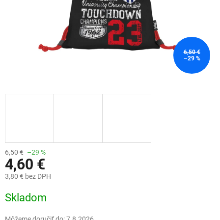
6,50 €
–29 %
6,50 €
–29 %
4,60 €
3,80 € bez DPH
Jednotková
Skladom
cena:
Môžeme doručiť do:
7.8.2026