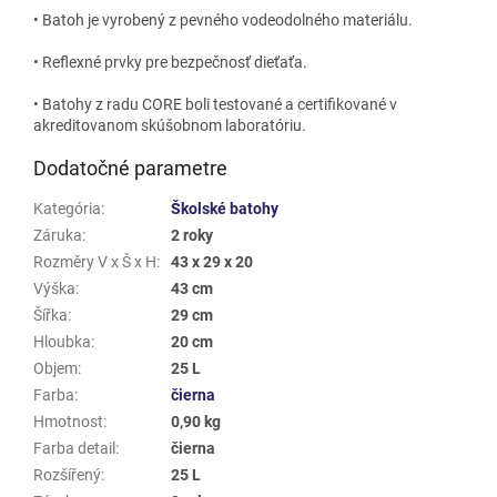
• Batoh je vyrobený z pevného vodeodolného materiálu.
• Reflexné prvky pre bezpečnosť dieťaťa.
• Batohy z radu CORE boli testované a certifikované v
akreditovanom skúšobnom laboratóriu.
Dodatočné parametre
Kategória
:
Školské batohy
Záruka
:
2 roky
Rozměry V x Š x H
:
43 x 29 x 20
Výška
:
43 cm
Šířka
:
29 cm
Hloubka
:
20 cm
Objem
:
25 L
Farba
:
čierna
Hmotnost
:
0,90 kg
Farba detail
:
čierna
Rozšířený
:
25 L