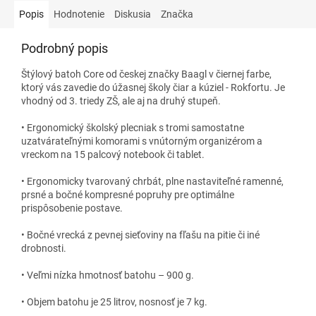
Popis
Hodnotenie
Diskusia
Značka
Podrobný popis
Štýlový batoh Core od českej značky Baagl v čiernej farbe,
ktorý vás zavedie do úžasnej školy čiar a kúziel - Rokfortu. Je
vhodný od 3. triedy ZŠ, ale aj na druhý stupeň.
• Ergonomický školský plecniak s tromi samostatne
uzatvárateľnými komorami s vnútorným organizérom a
vreckom na 15 palcový notebook či tablet.
• Ergonomicky tvarovaný chrbát, plne nastaviteľné ramenné,
prsné a bočné kompresné popruhy pre optimálne
prispôsobenie postave.
• Bočné vrecká z pevnej sieťoviny na fľašu na pitie či iné
drobnosti.
• Veľmi nízka hmotnosť batohu – 900 g.
• Objem batohu je 25 litrov, nosnosť je 7 kg.