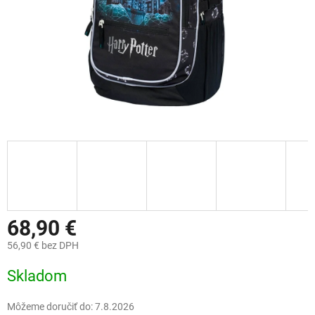
68,90 €
56,90 € bez DPH
Jednotková
Skladom
cena:
Môžeme doručiť do:
7.8.2026