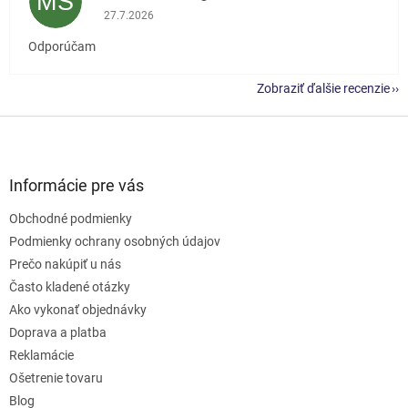
MŠ
Hodnotenie obchodu je 5 z 5 hviezdičiek.
27.7.2026
Odporúčam
Zobraziť ďalšie recenzie
Z
á
p
ä
Informácie pre vás
t
Obchodné podmienky
i
e
Podmienky ochrany osobných údajov
Prečo nakúpiť u nás
Často kladené otázky
Ako vykonať objednávky
Doprava a platba
Reklamácie
Ošetrenie tovaru
Blog