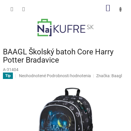
Prejsť
NÁKU
na
obsah
KOŠÍK
BAAGL Školský batoh Core Harry
Potter Bradavice
A-31404
Priemerné
Neohodnotené
Podrobnosti hodnotenia
Značka:
Baagl
Tip
hodnotenie
produktu
je
0,0
z
5
hviezdičiek.