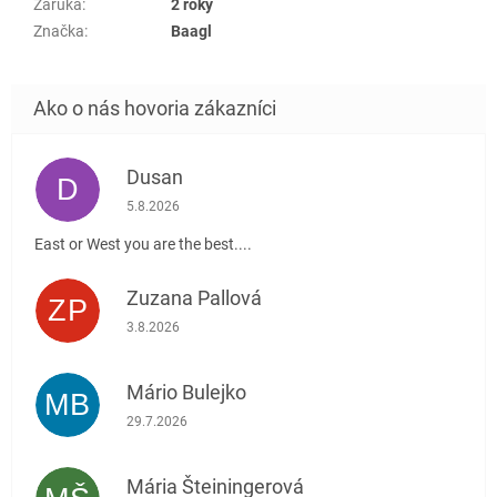
Záruka
:
2 roky
Značka
:
Baagl
Dusan
D
Hodnotenie obchodu je 5 z 5 hviezdičiek.
5.8.2026
East or West you are the best....
Zuzana Pallová
ZP
Hodnotenie obchodu je 5 z 5 hviezdičiek.
3.8.2026
Mário Bulejko
MB
Hodnotenie obchodu je 5 z 5 hviezdičiek.
29.7.2026
Mária Šteiningerová