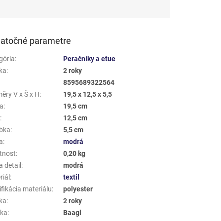
atočné parametre
gória
:
Peračníky a etue
ka
:
2 roky
8595689322564
ěry V x Š x H
:
19,5 x 12,5 x 5,5
a
:
19,5 cm
a
:
12,5 cm
bka
:
5,5 cm
a
:
modrá
tnost
:
0,20 kg
 detail
:
modrá
riál
:
textil
fikácia materiálu
:
polyester
ka
:
2 roky
ka
:
Baagl