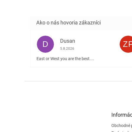
Dusan
D
Z
Hodnotenie obchodu je 5 z 5 hviezdičiek
5.8.2026
East or West you are the best....
Z
á
p
ä
t
Informác
i
e
Obchodné 