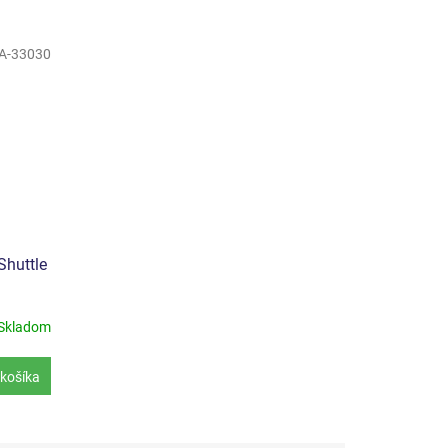
A-33030
Shuttle
Skladom
košíka