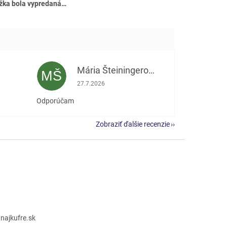
žka bola vypredaná…
Mária Šteiningerová
MŠ
e 5 z 5 hviezdičiek.
Hodnotenie obchodu je 5 z 5 hviezdičiek.
27.7.2026
Odporúčam
Zobraziť ďalšie recenzie
@
najkufre.sk