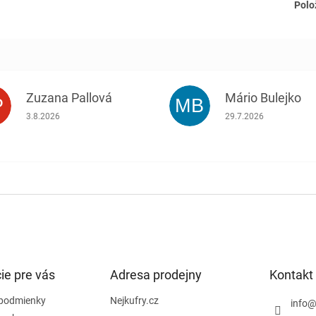
Polo
Zuzana Pallová
Mário Bulejko
P
MB
.
Hodnotenie obchodu je 5 z 5 hviezdičiek.
Hodnotenie obchodu j
3.8.2026
29.7.2026
ie pre vás
Adresa prodejny
Kontakt
podmienky
Nejkufry.cz
info