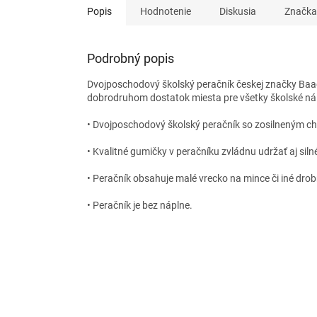
Popis
Hodnotenie
Diskusia
Značka
Podrobný popis
Dvojposchodový školský peračník českej značky Baagl
dobrodruhom dostatok miesta pre všetky školské nál
• Dvojposchodový školský peračník so zosilneným ch
• Kvalitné gumičky v peračníku zvládnu udržať aj siln
• Peračník obsahuje malé vrecko na mince či iné drob
• Peračník je bez náplne.