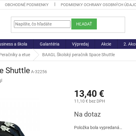
OBCHODNÉ PODMIENKY
PODMIENKY OCHRANY OSOBNÝCH ÚDAJ
HĽADAŤ
siness a škola
Galantéria
Výpredaj
Akcie
2. Ako
Peračníky a etue
BAAGL Školský peračník Space Shuttle
e Shuttle
A-32256
l
13,40 €
11,10 € bez DPH
Jednotková
Na dotaz
cena:
Položka bola vypredaná…