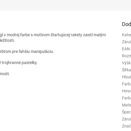
Dod
 v modrej farbe s motívom štartujúcej rakety zaistí malým
Kate
ežitosti.
Záru
EAN
:
rbtom pre ľahšiu manipuláciu.
Rozm
é trojhranné pastelky.
Výšk
Šířk
nosti.
Hlou
Farb
Hmo
Farba
Mate
Špeci
Záru
Znač