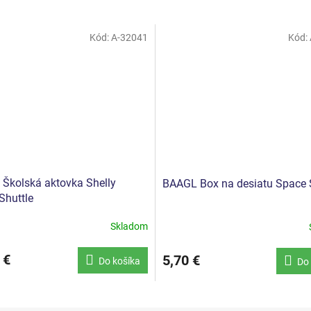
Kód:
A-32041
Kód:
Školská aktovka Shelly
BAAGL Box na desiatu Space 
Shuttle
Skladom
 €
5,70 €
Do košíka
Do 