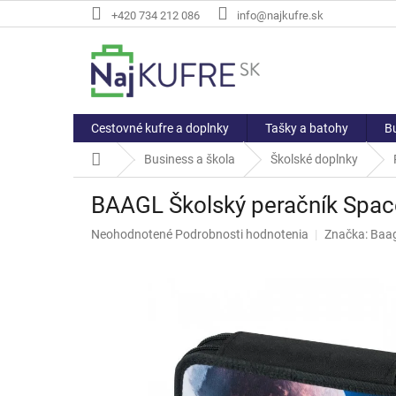
Prejsť
+420 734 212 086
info@najkufre.sk
na
obsah
Cestovné kufre a doplnky
Tašky a batohy
Bu
Domov
Business a škola
Školské doplnky
BAAGL Školský peračník Spac
Priemerné
Neohodnotené
Podrobnosti hodnotenia
Značka:
Baag
hodnotenie
produktu
je
0,0
z
5
hviezdičiek.