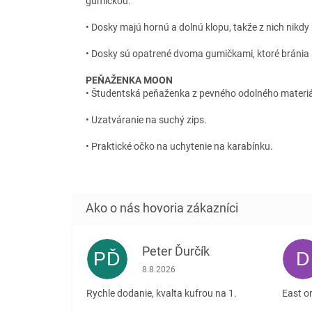
gumičkou.
• Dosky majú hornú a dolnú klopu, takže z nich nikdy
• Dosky sú opatrené dvoma gumičkami, ktoré bráni
PEŇAŽENKA MOON
• Študentská peňaženka z pevného odolného materiá
• Uzatváranie na suchý zips.
• Praktické očko na uchytenie na karabínku.
Peter Ďurčík
PĎ
D
Hodnotenie obchodu je 5 z 5 hviezdičiek
8.8.2026
Rychle dodanie, kvalta kufrou na 1.
East or