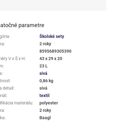
atočné parametre
gória
:
Školské sety
ka
:
2 roky
8595689305390
ěry V x Š x H
:
43 x 29 x 20
em
:
23 L
a
:
sivá
tnost
:
0,86 kg
 detail
:
sivá
riál
:
textil
fikácia materiálu
:
polyester
ka
:
2 roky
ka
:
Baagl