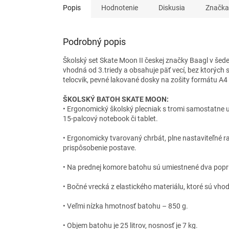
Popis
Hodnotenie
Diskusia
Značka
Podrobný popis
Školský set Skate Moon II českej značky Baagl v šed
vhodná od 3.triedy a obsahuje päť vecí, bez ktorých 
telocvik, pevné lakované dosky na zošity formátu A4
ŠKOLSKÝ BATOH SKATE MOON:
• Ergonomický školský plecniak s tromi samostatne
15-palcový notebook či tablet.
• Ergonomicky tvarovaný chrbát, plne nastaviteľné
prispôsobenie postave.
• Na prednej komore batohu sú umiestnené dva popr
• Bočné vrecká z elastického materiálu, ktoré sú vho
• Veľmi nízka hmotnosť batohu – 850 g.
• Objem batohu je 25 litrov, nosnosť je 7 kg.