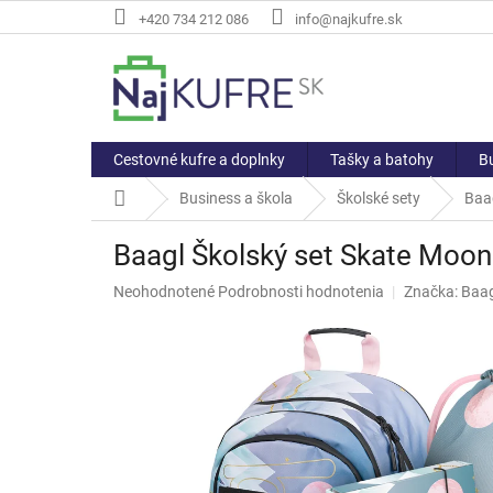
Prejsť
+420 734 212 086
info@najkufre.sk
na
obsah
Cestovné kufre a doplnky
Tašky a batohy
Bu
Domov
Business a škola
Školské sety
Baag
Baagl Školský set Skate Moon 
Priemerné
Neohodnotené
Podrobnosti hodnotenia
Značka:
Baag
hodnotenie
produktu
je
0,0
z
5
hviezdičiek.