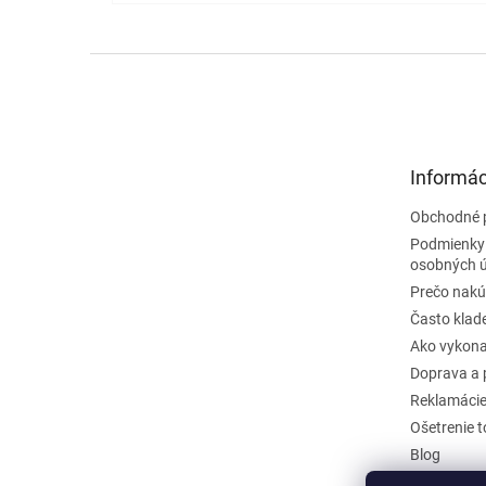
Z
á
p
ä
t
Informác
i
e
Obchodné 
Podmienky
osobných 
Prečo nakú
Často klad
Ako vykona
Doprava a 
Reklamáci
Ošetrenie 
Blog
Kontakty