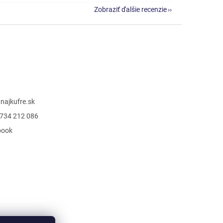
Zobraziť ďalšie recenzie
@
najkufre.sk
734 212 086
book