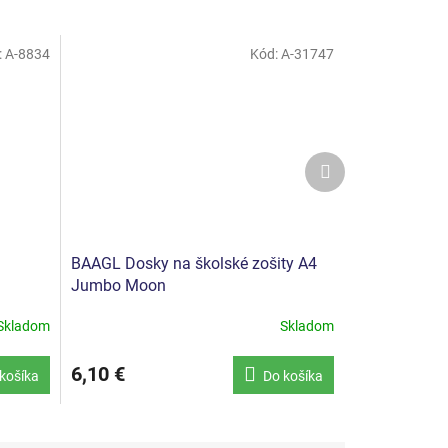
:
A-8834
Kód:
A-31747
Ďalší
produkt
BAAGL Dosky na školské zošity A4
Jumbo Moon
Skladom
Skladom
6,10 €
košíka
Do košíka