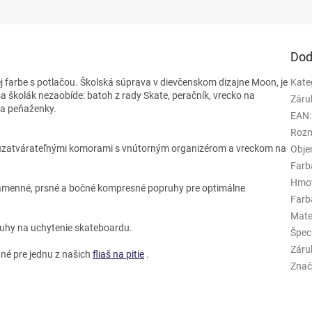
Dod
ej farbe s potlačou. Školská súprava v dievčenskom dizajne Moon, je
Kate
sa školák nezaobíde: batoh z rady Skate, peračník, vrecko na
Záru
 a peňaženky.
EAN
:
Rozm
 uzatvárateľnými komorami s vnútorným organizérom a vreckom na
Obj
Farb
Hmo
 ramenné, prsné a bočné kompresné popruhy pre optimálne
Farba
Mate
uhy na uchytenie skateboardu.
Špeci
Záru
dné pre jednu z našich
fliaš na pitie
.
Znač