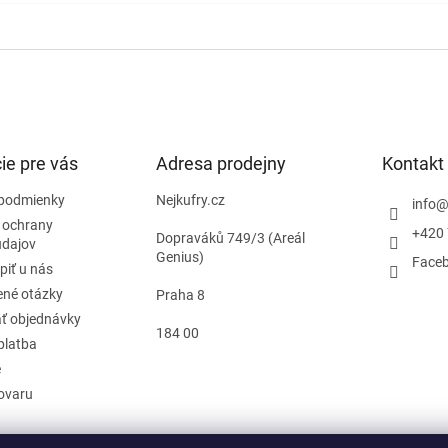
ie pre vás
Adresa prodejny
Kontakt
podmienky
Nejkufry.cz
info
 ochrany
+420 
Dopraváků 749/3 (Areál
údajov
Genius)
Face
piť u nás
ené otázky
Praha 8
ť objednávky
184 00
platba
e
tovaru