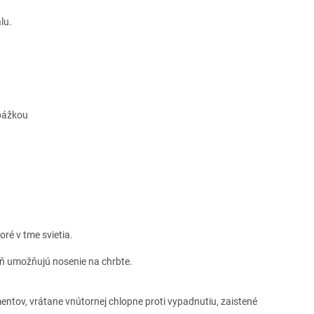
lu.
.
epážkou
ré v tme svietia.
ň umožňujú nosenie na chrbte.
ntov, vrátane vnútornej chlopne proti vypadnutiu, zaistené