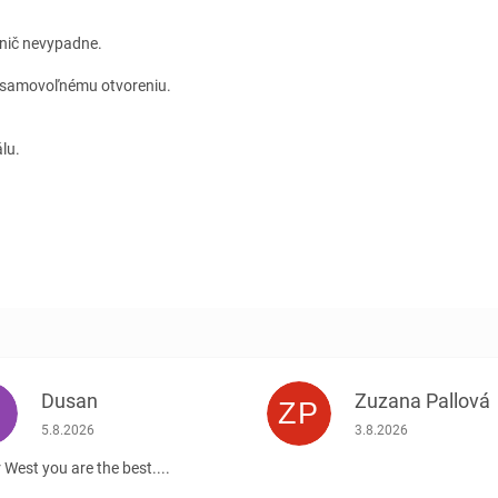
 nič nevypadne.
a samovoľnému otvoreniu.
lu.
Dusan
Zuzana Pallová
ZP
.
Hodnotenie obchodu je 5 z 5 hviezdičiek.
Hodnotenie obchodu j
5.8.2026
3.8.2026
 West you are the best....