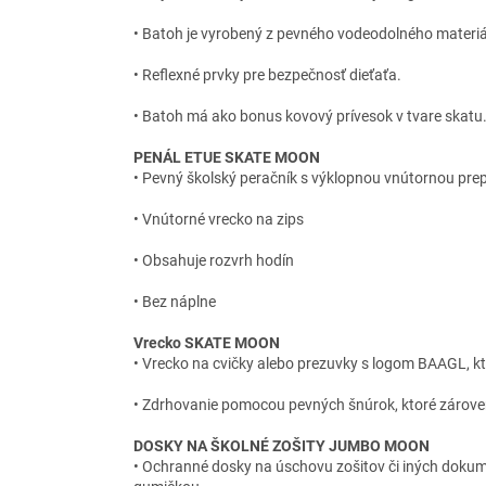
• Batoh je vyrobený z pevného vodeodolného materiá
• Reflexné prvky pre bezpečnosť dieťaťa.
• Batoh má ako bonus kovový prívesok v tvare skatu
PENÁL ETUE SKATE MOON
• Pevný školský peračník s výklopnou vnútornou pr
• Vnútorné vrecko na zips
• Obsahuje rozvrh hodín
• Bez náplne
Vrecko SKATE MOON
• Vrecko na cvičky alebo prezuvky s logom BAAGL, kto
• Zdrhovanie pomocou pevných šnúrok, ktoré zárove
DOSKY NA ŠKOLNÉ ZOŠITY JUMBO MOON
• Ochranné dosky na úschovu zošitov či iných dokume