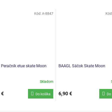
Kód:
A-8847
Kód
Peračník etue skate Moon
BAAGL Sáčok Skate Moon
Skladom
 €
6,90 €
Do košíka
Do 