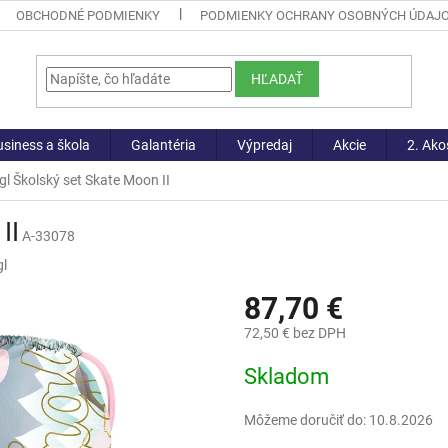
OBCHODNÉ PODMIENKY
PODMIENKY OCHRANY OSOBNÝCH ÚDAJ
HĽADAŤ
siness a škola
Galantéria
Výpredaj
Akcie
2. Ako
l Školský set Skate Moon II
II
A-33078
l
87,70 €
72,50 € bez DPH
Jednotková
Skladom
cena:
Môžeme doručiť do:
10.8.2026