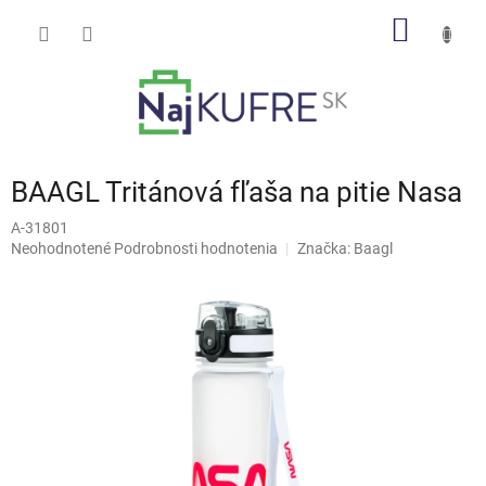
Prejsť
NÁKU
na
obsah
KOŠÍK
BAAGL Tritánová fľaša na pitie Nasa
A-31801
Priemerné
Neohodnotené
Podrobnosti hodnotenia
Značka:
Baagl
hodnotenie
produktu
je
0,0
z
5
hviezdičiek.