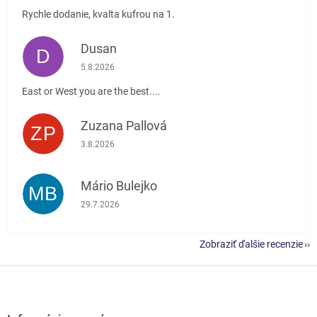
Rychle dodanie, kvalta kufrou na 1.
Dusan
D
Hodnotenie obchodu je 5 z 5 hviezdičiek.
5.8.2026
East or West you are the best....
Zuzana Pallová
ZP
Hodnotenie obchodu je 5 z 5 hviezdičiek.
3.8.2026
Mário Bulejko
MB
Hodnotenie obchodu je 5 z 5 hviezdičiek.
29.7.2026
Zobraziť ďalšie recenzie
Z
á
p