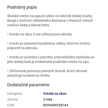
Podrobný popis
Školské vrecko na papuče alebo na telocvik českej značky
Baagl s motívom obľúbeného Batmana v tmavých tónoch
oceľovo šedej a čiernej farby.
• Vrecko na obuv či iné voľnočasové aktivity.
• Vrecko je vybavené karabínkou vďaka, ktoré ho možno
pripevniť na aktovku.
• Vrecko je vyrobené z pevného umývateľného materiálu av
jeho dolnej časti je umiestnené praktické vrecko na zips.
• Zdrhovanie pomocou pevných šnúrok, ktoré zároveň
umožňujú nosenie na chrbte.
Dodatočné parametre
Kategória
:
Vrecká na obuv
Záruka
:
2 roky
EAN
:
8595689328764