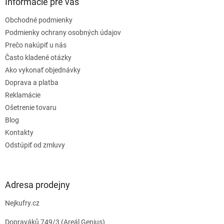
ä
Informácie pre vás
t
Obchodné podmienky
i
e
Podmienky ochrany osobných údajov
Prečo nakúpiť u nás
Často kladené otázky
Ako vykonať objednávky
Doprava a platba
Reklamácie
Ošetrenie tovaru
Blog
Kontakty
Odstúpiť od zmluvy
Adresa prodejny
Nejkufry.cz
Dopraváků 749/3 (Areál Genius)