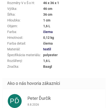
Rozměry V x Š x H
:
46 x 36 x 1
Výška
:
46 cm
Šířka
:
36 cm
Hloubka
:
1 cm
Objem
:
1,6 L
Farba
:
čierna
Hmotnost
:
0,12 kg
Farba detail
:
čierna
Materiál
:
textil
Špecifikácia materiálu
:
polyester
Rozšířený
:
1,6 L
Značka
:
Baagl
Peter Ďurčík
PĎ
Hodnotenie obchodu je 5 z 5 hviezdičiek.
8.8.2026