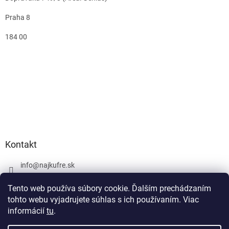
Praha 8
184 00
Kontakt
info
@
najkufre.sk
+420 734 212 086
Tento web používa súbory cookie. Ďalším prechádzaním
Facebook
tohto webu vyjadrujete súhlas s ich používaním. Viac
informácií
tu
.