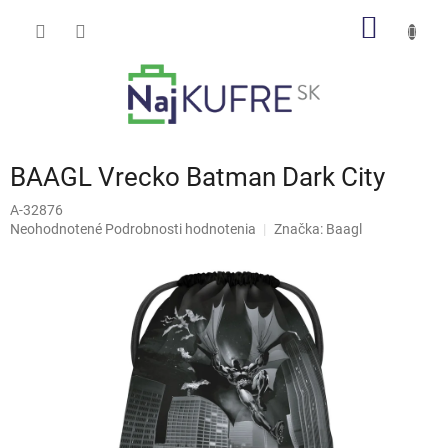
Prejsť
NÁKU
na
obsah
KOŠÍK
BAAGL Vrecko Batman Dark City
A-32876
Priemerné
Neohodnotené
Podrobnosti hodnotenia
Značka:
Baagl
hodnotenie
produktu
je
0,0
z
5
hviezdičiek.