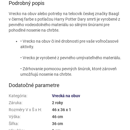
Podrobný popis
Vrecko na obuv alebo potreby na telocvik českej značky Baagl
v čiernej farbe s potlačou
Harry Potter Dary smrti
je vyrobené z
pevného vodeodolného materiálu so silnými šnúrami pre
pohodlné nosenie na chrbte.
• Vrecko na obuv či iné drobnosti pre vaše voľnočasové
aktivity.
• Vrecko je vyrobené z pevného umývateľného materiálu.
• Zdrhovanie pomocou pevných šnúrok, ktoré zároveň
umožňujú nosenie na chrbte.
Dodatočné parametre
Kategória
:
Vrecká na obuv
Záruka
:
2 roky
Rozměry V x Š x H
:
46 x 36 x 1
Výška
:
46 cm
Šířka
:
36 cm