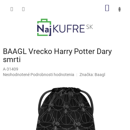
Prejsť
NÁKU
na
obsah
KOŠÍK
BAAGL Vrecko Harry Potter Dary
smrti
A-31409
Priemerné
Neohodnotené
Podrobnosti hodnotenia
Značka:
Baagl
hodnotenie
produktu
je
0,0
z
5
hviezdičiek.