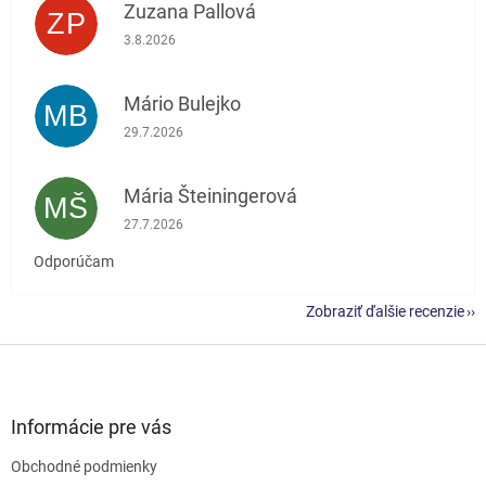
Zuzana Pallová
ZP
Hodnotenie obchodu je 5 z 5 hviezdičiek.
3.8.2026
Mário Bulejko
MB
Hodnotenie obchodu je 5 z 5 hviezdičiek.
29.7.2026
Mária Šteiningerová
MŠ
Hodnotenie obchodu je 5 z 5 hviezdičiek.
27.7.2026
Odporúčam
Zobraziť ďalšie recenzie
Z
á
p
ä
Informácie pre vás
t
Obchodné podmienky
i