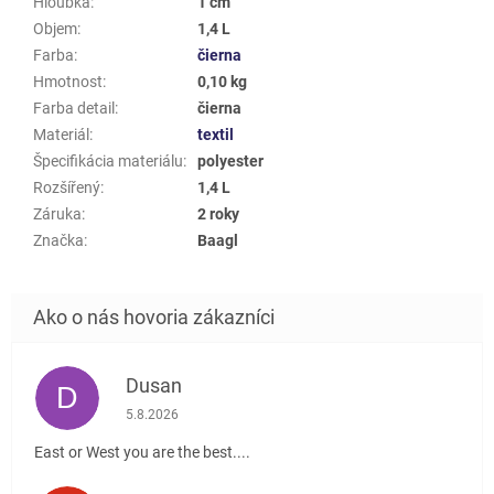
Hloubka
:
1 cm
Objem
:
1,4 L
Farba
:
čierna
Hmotnost
:
0,10 kg
Farba detail
:
čierna
Materiál
:
textil
Špecifikácia materiálu
:
polyester
Rozšířený
:
1,4 L
Záruka
:
2 roky
Značka
:
Baagl
Dusan
D
Hodnotenie obchodu je 5 z 5 hviezdičiek.
5.8.2026
East or West you are the best....