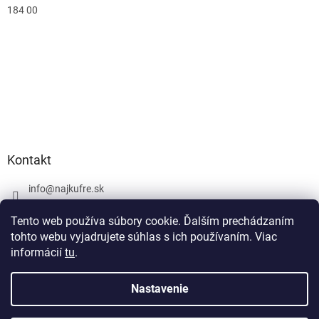
184 00
Kontakt
info
@
najkufre.sk
+420 734 212 086
Tento web používa súbory cookie. Ďalším prechádzaním
Facebook
tohto webu vyjadrujete súhlas s ich používaním. Viac
informácií
tu
.
Nastavenie
Vytvoril Shoptet