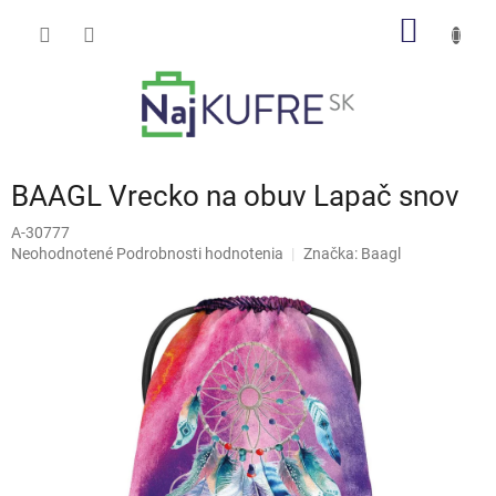
Prejsť
NÁKU
na
obsah
KOŠÍK
BAAGL Vrecko na obuv Lapač snov
A-30777
Priemerné
Neohodnotené
Podrobnosti hodnotenia
Značka:
Baagl
hodnotenie
produktu
je
0,0
z
5
hviezdičiek.