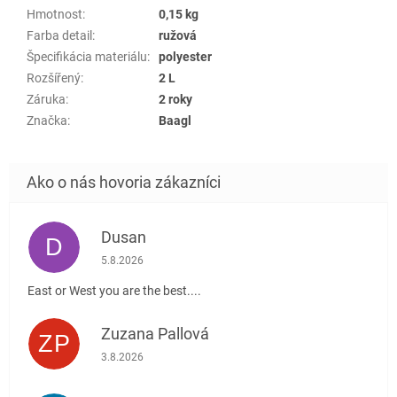
Hmotnost
:
0,15 kg
Farba detail
:
ružová
Špecifikácia materiálu
:
polyester
Rozšířený
:
2 L
Záruka
:
2 roky
Značka
:
Baagl
Dusan
D
Hodnotenie obchodu je 5 z 5 hviezdičiek.
5.8.2026
East or West you are the best....
Zuzana Pallová
ZP
Hodnotenie obchodu je 5 z 5 hviezdičiek.
3.8.2026