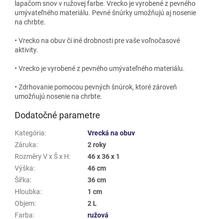
lapačom snov v ružovej farbe. Vrecko je vyrobené z pevného
umývateľného materiálu. Pevné šnúrky umožňujú aj nosenie
na chrbte.
• Vrecko na obuv či iné drobnosti pre vaše voľnočasové
aktivity.
• Vrecko je vyrobené z pevného umývateľného materiálu.
• Zdrhovanie pomocou pevných šnúrok, ktoré zároveň
umožňujú nosenie na chrbte.
Dodatočné parametre
Kategória
:
Vrecká na obuv
Záruka
:
2 roky
Rozměry V x Š x H
:
46 x 36 x 1
Výška
:
46 cm
Šířka
:
36 cm
Hloubka
:
1 cm
Objem
:
2 L
Farba
:
ružová