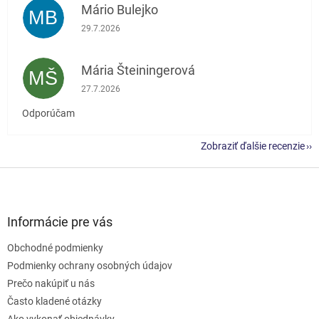
Mário Bulejko
MB
Hodnotenie obchodu je 5 z 5 hviezdičiek.
29.7.2026
Mária Šteiningerová
MŠ
Hodnotenie obchodu je 5 z 5 hviezdičiek.
27.7.2026
Odporúčam
Zobraziť ďalšie recenzie
Z
á
p
ä
Informácie pre vás
t
Obchodné podmienky
i
e
Podmienky ochrany osobných údajov
Prečo nakúpiť u nás
Často kladené otázky