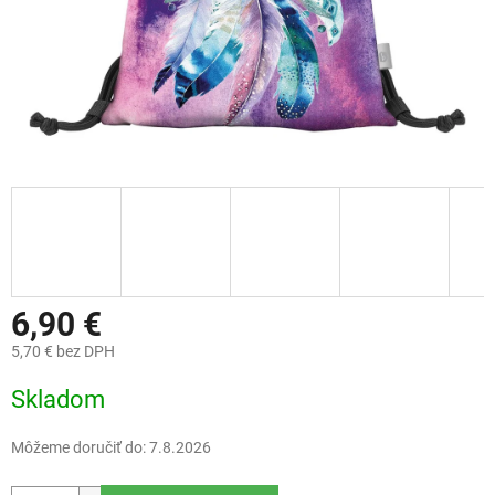
6,90 €
5,70 € bez DPH
Jednotková
Skladom
cena:
Môžeme doručiť do:
7.8.2026