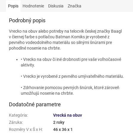
Popis
Hodnotenie
Diskusia
Značka
Podrobný popis
Vrecko na obuv alebo potreby na telocvik českej značky Baagl
v čiernej farbe s potlačou Batman Komiks
je vyrobené z
pevného vodeodolného materiálu so silnými šnúrami pre
pohodlné nosenie na chrbte.
• Vrecko na obuv či iné drobnosti pre vaše voľnočasové
aktivity.
• Vrecko je vyrobené z pevného umývateľného materiálu.
• Zdrhovanie pomocou pevných šnúrok, ktoré zároveň
umožňujú nosenie na chrbte.
Dodatočné parametre
Kategória
:
Vrecká na obuv
Záruka
:
2 roky
Rozměry V x Š x H
:
46 x 36 x 1