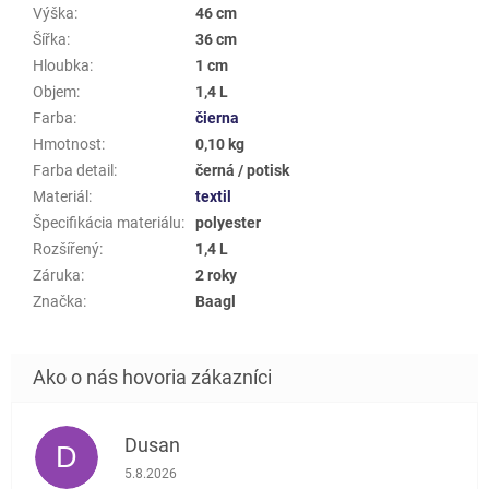
Výška
:
46 cm
Šířka
:
36 cm
Hloubka
:
1 cm
Objem
:
1,4 L
Farba
:
čierna
Hmotnost
:
0,10 kg
Farba detail
:
černá / potisk
Materiál
:
textil
Špecifikácia materiálu
:
polyester
Rozšířený
:
1,4 L
Záruka
:
2 roky
Značka
:
Baagl
Dusan
D
Hodnotenie obchodu je 5 z 5 hviezdičiek.
5.8.2026