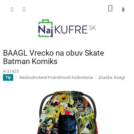
Prejsť
NÁKU
na
obsah
KOŠÍK
BAAGL Vrecko na obuv Skate
Batman Komiks
A-31423
Priemerné
Neohodnotené
Podrobnosti hodnotenia
Značka:
Baagl
Tip
hodnotenie
produktu
je
0,0
z
5
hviezdičiek.