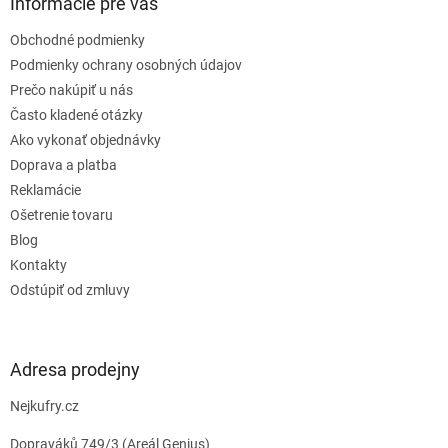
ä
Informácie pre vás
t
Obchodné podmienky
i
e
Podmienky ochrany osobných údajov
Prečo nakúpiť u nás
Často kladené otázky
Ako vykonať objednávky
Doprava a platba
Reklamácie
Ošetrenie tovaru
Blog
Kontakty
Odstúpiť od zmluvy
Adresa prodejny
Nejkufry.cz
Dopraváků 749/3 (Areál Genius)