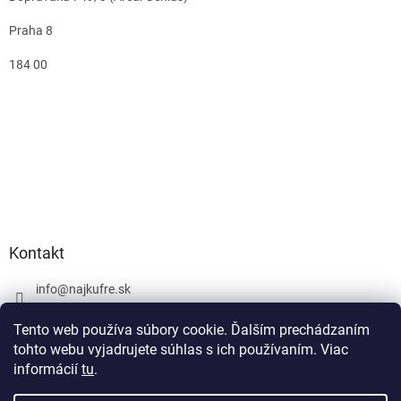
Praha 8
184 00
Kontakt
info
@
najkufre.sk
+420 734 212 086
Tento web používa súbory cookie. Ďalším prechádzaním
Facebook
tohto webu vyjadrujete súhlas s ich používaním. Viac
informácií
tu
.