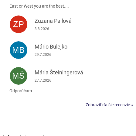
East or West you are the best....
Zuzana Pallová
ZP
Hodnotenie obchodu je 5 z 5 hviezdičiek.
3.8.2026
Mário Bulejko
MB
Hodnotenie obchodu je 5 z 5 hviezdičiek.
29.7.2026
Mária Šteiningerová
MŠ
Hodnotenie obchodu je 5 z 5 hviezdičiek.
27.7.2026
Odporúčam
Zobraziť ďalšie recenzie
Z
á
p