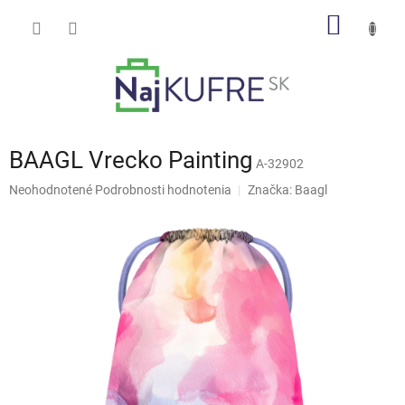
Prejsť
NÁKU
na
obsah
KOŠÍK
BAAGL Vrecko Painting
A-32902
Priemerné
Neohodnotené
Podrobnosti hodnotenia
Značka:
Baagl
hodnotenie
produktu
je
0,0
z
5
hviezdičiek.