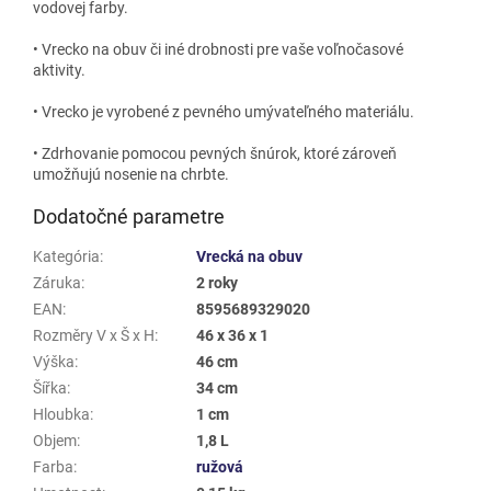
vodovej farby.
• Vrecko na obuv či iné drobnosti pre vaše voľnočasové
aktivity.
• Vrecko je vyrobené z pevného umývateľného materiálu.
• Zdrhovanie pomocou pevných šnúrok, ktoré zároveň
umožňujú nosenie na chrbte.
Dodatočné parametre
Kategória
:
Vrecká na obuv
Záruka
:
2 roky
EAN
:
8595689329020
Rozměry V x Š x H
:
46 x 36 x 1
Výška
:
46 cm
Šířka
:
34 cm
Hloubka
:
1 cm
Objem
:
1,8 L
Farba
:
ružová