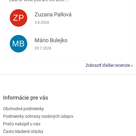
Zuzana Pallová
ZP
Hodnotenie obchodu je 5 z 5 hviezdičiek.
3.8.2026
Mário Bulejko
MB
Hodnotenie obchodu je 5 z 5 hviezdičiek.
29.7.2026
Zobraziť ďalšie recenzie
Z
á
p
ä
Informácie pre vás
t
Obchodné podmienky
i
e
Podmienky ochrany osobných údajov
Prečo nakúpiť u nás
Často kladené otázky