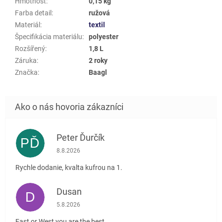
Hmotnost
:
0,15 kg
Farba detail
:
ružová
Materiál
:
textil
Špecifikácia materiálu
:
polyester
Rozšířený
:
1,8 L
Záruka
:
2 roky
Značka
:
Baagl
Peter Ďurčík
PĎ
Hodnotenie obchodu je 5 z 5 hviezdičiek.
8.8.2026
Rychle dodanie, kvalta kufrou na 1.
Dusan
D
Hodnotenie obchodu je 5 z 5 hviezdičiek.
5.8.2026
East or West you are the best....