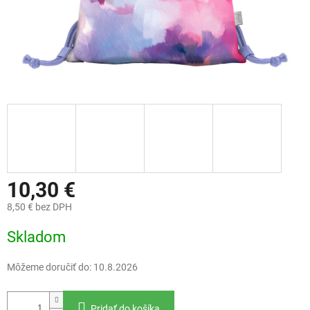
10,30 €
8,50 € bez DPH
Jednotková
Skladom
cena:
Môžeme doručiť do:
10.8.2026
Pridať do košíka