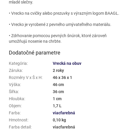
mladé slečny.
• Vrecko na cvičky alebo prezuvky s výrazným logom BAAGL.
• Vrecko je vyrobené z pevného umývateľného materiálu.
• Zdrhovanie pomocou pevných šnúrok, ktoré zároveň
umožňujú nosenie na chrbte.
Dodatočné parametre
Kategória
:
Vrecká na obuv
Záruka
:
2 roky
Rozměry V x Š x H
:
46 x 36 x 1
Výška
:
46 cm
Šířka
:
36 cm
Hloubka
:
1 cm
Objem
:
1,7 L
Farba
:
viacfarebná
Hmotnost
:
0,10 kg
Farba detail
:
viacfarebná