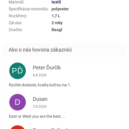
Materiál
:
textil
Špecifikácia materiálu
:
polyester
Rozšířený
:
1,7 L
Záruka
:
2 roky
Značka
:
Baagl
Peter Ďurčík
PĎ
Hodnotenie obchodu je 5 z 5 hviezdičiek.
8.8.2026
Rychle dodanie, kvalta kufrou na 1.
Dusan
D
Hodnotenie obchodu je 5 z 5 hviezdičiek.
5.8.2026
East or West you are the best....