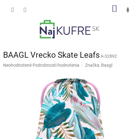
Prejsť
NÁKU
na
obsah
KOŠÍK
BAAGL Vrecko Skate Leafs
A-32892
Priemerné
Neohodnotené
Podrobnosti hodnotenia
Značka:
Baagl
hodnotenie
produktu
je
0,0
z
5
hviezdičiek.