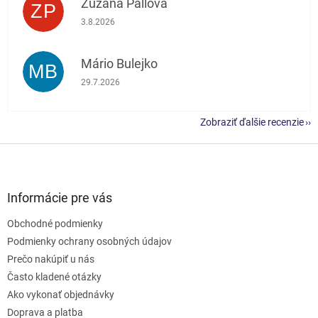
Zuzana Pallová
ZP
Hodnotenie obchodu je 5 z 5 hviezdičiek.
3.8.2026
Mário Bulejko
MB
Hodnotenie obchodu je 5 z 5 hviezdičiek.
29.7.2026
Zobraziť ďalšie recenzie
Z
á
p
ä
Informácie pre vás
t
Obchodné podmienky
i
e
Podmienky ochrany osobných údajov
Prečo nakúpiť u nás
Často kladené otázky
Ako vykonať objednávky
Doprava a platba