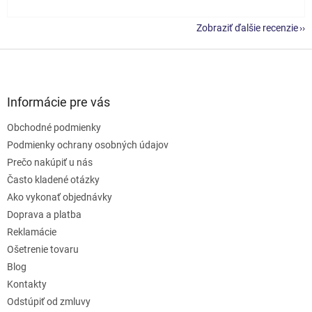
Zobraziť ďalšie recenzie
Z
á
p
ä
Informácie pre vás
t
Obchodné podmienky
i
e
Podmienky ochrany osobných údajov
Prečo nakúpiť u nás
Často kladené otázky
Ako vykonať objednávky
Doprava a platba
Reklamácie
Ošetrenie tovaru
Blog
Kontakty
Odstúpiť od zmluvy