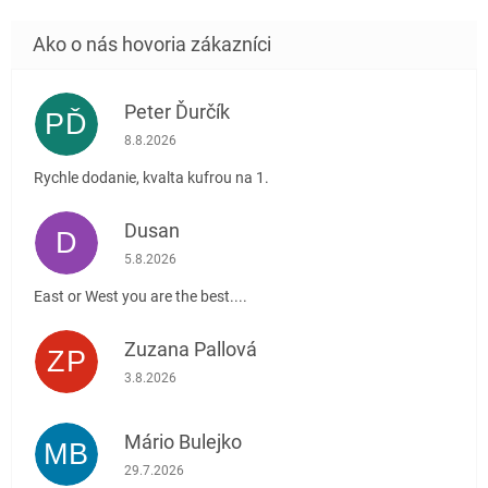
Peter Ďurčík
PĎ
Hodnotenie obchodu je 5 z 5 hviezdičiek.
8.8.2026
Rychle dodanie, kvalta kufrou na 1.
Dusan
D
Hodnotenie obchodu je 5 z 5 hviezdičiek.
5.8.2026
East or West you are the best....
Zuzana Pallová
ZP
Hodnotenie obchodu je 5 z 5 hviezdičiek.
3.8.2026
Mário Bulejko
MB
Hodnotenie obchodu je 5 z 5 hviezdičiek.
29.7.2026