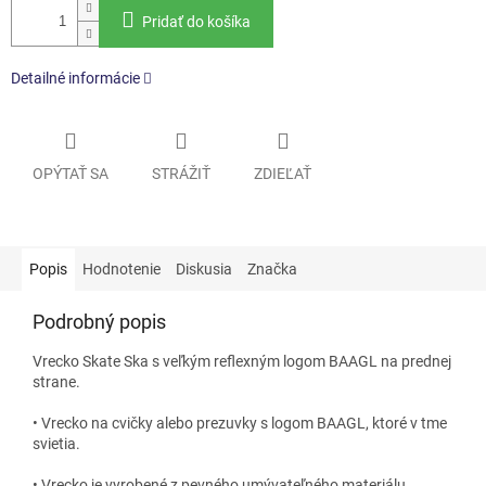
Pridať do košíka
Detailné informácie
OPÝTAŤ SA
STRÁŽIŤ
ZDIEĽAŤ
Popis
Hodnotenie
Diskusia
Značka
Podrobný popis
Vrecko Skate Ska s veľkým reflexným logom BAAGL na prednej
strane.
• Vrecko na cvičky alebo prezuvky s logom BAAGL, ktoré v tme
svietia.
• Vrecko je vyrobené z pevného umývateľného materiálu.