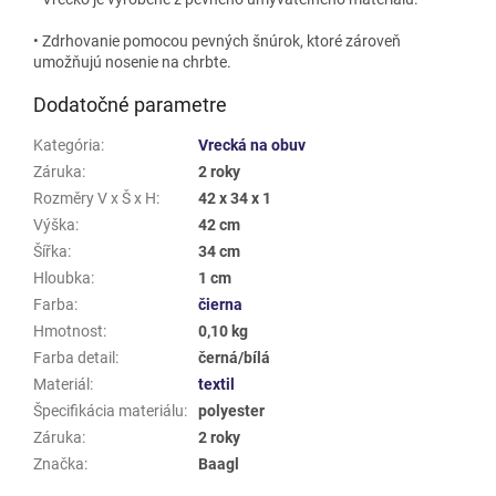
• Zdrhovanie pomocou pevných šnúrok, ktoré zároveň
umožňujú nosenie na chrbte.
Dodatočné parametre
Kategória
:
Vrecká na obuv
Záruka
:
2 roky
Rozměry V x Š x H
:
42 x 34 x 1
Výška
:
42 cm
Šířka
:
34 cm
Hloubka
:
1 cm
Farba
:
čierna
Hmotnost
:
0,10 kg
Farba detail
:
černá/bílá
Materiál
:
textil
Špecifikácia materiálu
:
polyester
Záruka
:
2 roky
Značka
:
Baagl