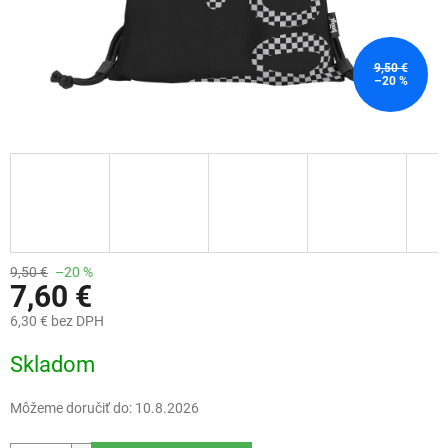
9,50 €
–20 %
9,50 €
–20 %
7,60 €
6,30 € bez DPH
Jednotková
Skladom
cena:
Môžeme doručiť do:
10.8.2026