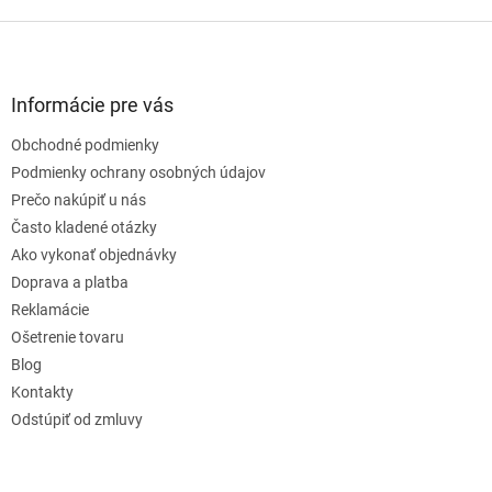
Z
á
p
ä
Informácie pre vás
t
Obchodné podmienky
i
e
Podmienky ochrany osobných údajov
Prečo nakúpiť u nás
Často kladené otázky
Ako vykonať objednávky
Doprava a platba
Reklamácie
Ošetrenie tovaru
Blog
Kontakty
Odstúpiť od zmluvy