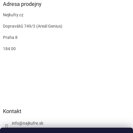
Adresa prodejny
Nejkufry.cz
Dopraváků 749/3 (Areál Genius)
Praha 8
184 00
Kontakt
info
@
najkufre.sk
+420 734 212 086