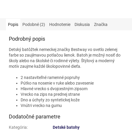
Popis
Podobné (2)
Hodnotenie
Diskusia
Značka
Podrobný popis
Detský batôžtek nemeckej značky Bestway vo svetlo zelenej
farbe so zaujímavou potlačou lienok. Batoh je možný nosiť do
školy alebo na školské či rodinné výlety. Štýlový a moderný
motív zaujme každé školopovinné dieťa.
2 nastaviteľné ramenné popruhy
Pútko na nosenie v ruke alebo zavesenie
Hlavné vrecko s dvojcestným zipsom
Vrecko na zips na prednej strane
Dno a úchyty zo syntetickej kože
Vnútri vrecko na gumu
Dodatočné parametre
Kategória
:
Detské batohy