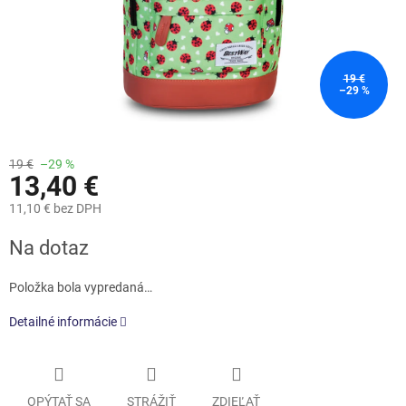
19 €
–29 %
19 €
–29 %
13,40 €
11,10 € bez DPH
Jednotková
Na dotaz
cena:
Položka bola vypredaná…
Detailné informácie
OPÝTAŤ SA
STRÁŽIŤ
ZDIEĽAŤ