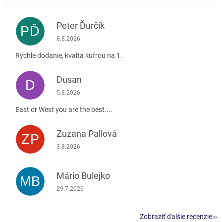
Peter Ďurčík
PĎ
Hodnotenie obchodu je 5 z 5 hviezdičiek.
8.8.2026
Rychle dodanie, kvalta kufrou na 1.
Dusan
D
Hodnotenie obchodu je 5 z 5 hviezdičiek.
5.8.2026
East or West you are the best....
Zuzana Pallová
ZP
Hodnotenie obchodu je 5 z 5 hviezdičiek.
3.8.2026
Mário Bulejko
MB
Hodnotenie obchodu je 5 z 5 hviezdičiek.
29.7.2026
Zobraziť ďalšie recenzie