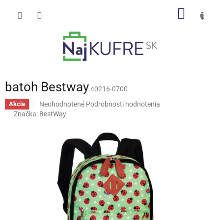
Prejsť
NÁKU
na
obsah
KOŠÍK
batoh Bestway
40216-0700
Priemerné
Neohodnotené
Podrobnosti hodnotenia
Akcia
hodnotenie
Značka:
BestWay
produktu
je
0,0
z
5
hviezdičiek.