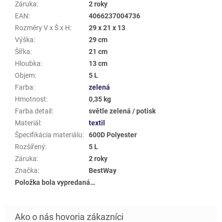
Záruka
:
2 roky
EAN
:
4066237004736
Rozměry V x Š x H
:
29 x 21 x 13
Výška
:
29 cm
Šířka
:
21 cm
Hloubka
:
13 cm
Objem
:
5 L
Farba
:
zelená
Hmotnost
:
0,35 kg
Farba detail
:
světle zelená / potisk
Materiál
:
textil
Špecifikácia materiálu
:
600D Polyester
Rozšířený
:
5 L
Záruka
:
2 roky
Značka
:
BestWay
Položka bola vypredaná…