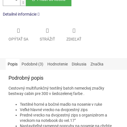
Detailné informácie
OPÝTAŤ SA
STRÁŽIŤ
ZDIEĽAŤ
Popis
Podobné (3)
Hodnotenie
Diskusia
Značka
Podrobný popis
Cestovný multifunkčný textilný batoh nemeckej značky
bestway cabin pre 300
v šedozelenej
farbe
.
Textilné horné a bočné madlo na nosenie v ruke
Veľké hlavné vrecko na dvojcestný zips
Predné vrecko na dvojcestný zips s organizérom a
vreckom na notebook do vel.17"
Nastaviteľné ramenné popruhy na nosenie na chrbte