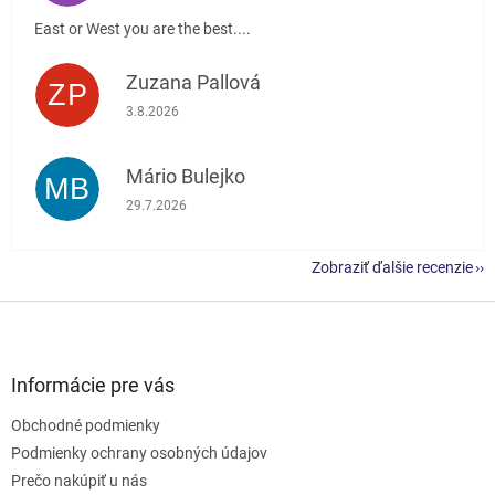
East or West you are the best....
Zuzana Pallová
ZP
Hodnotenie obchodu je 5 z 5 hviezdičiek.
3.8.2026
Mário Bulejko
MB
Hodnotenie obchodu je 5 z 5 hviezdičiek.
29.7.2026
Zobraziť ďalšie recenzie
Z
á
p
ä
Informácie pre vás
t
Obchodné podmienky
i
e
Podmienky ochrany osobných údajov
Prečo nakúpiť u nás