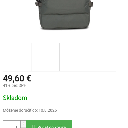
49,60 €
41 € bez DPH
Jednotková
Skladom
cena:
Môžeme doručiť do:
10.8.2026
Pridať do košíka