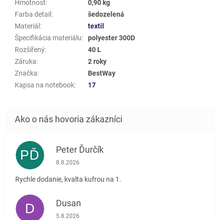
Hmotnost
:
0,90 kg
Farba detail
:
šedozelená
Materiál
:
textil
Špecifikácia materiálu
:
polyester 300D
Rozšířený
:
40 L
Záruka
:
2 roky
Značka
:
BestWay
Kapsa na notebook
:
17
Peter Ďurčík
PĎ
Hodnotenie obchodu je 5 z 5 hviezdičiek.
8.8.2026
Rychle dodanie, kvalta kufrou na 1.
Dusan
D
Hodnotenie obchodu je 5 z 5 hviezdičiek.
5.8.2026