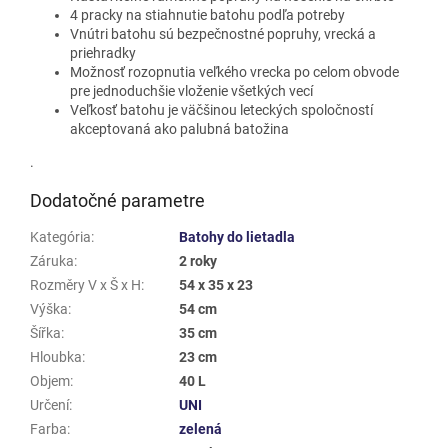
4 pracky na stiahnutie batohu podľa potreby
Vnútri batohu sú bezpečnostné popruhy, vrecká a
priehradky
Možnosť rozopnutia veľkého vrecka po celom obvode
pre jednoduchšie vloženie všetkých vecí
Veľkosť batohu je väčšinou leteckých spoločností
akceptovaná ako palubná batožina
.
Dodatočné parametre
Kategória
:
Batohy do lietadla
Záruka
:
2 roky
Rozměry V x Š x H
:
54 x 35 x 23
Výška
:
54 cm
Šířka
:
35 cm
Hloubka
:
23 cm
Objem
:
40 L
Určení
:
UNI
Farba
:
zelená