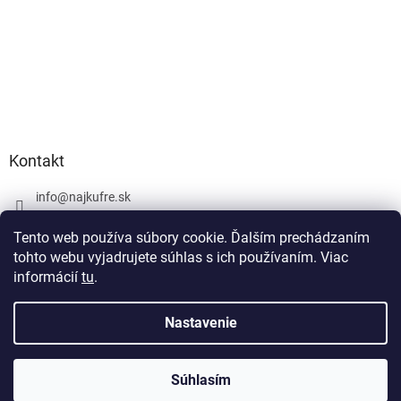
Kontakt
info
@
najkufre.sk
+420 734 212 086
Tento web používa súbory cookie. Ďalším prechádzaním
Facebook
tohto webu vyjadrujete súhlas s ich používaním. Viac
informácií
tu
.
Nastavenie
Vytvoril Shoptet
Súhlasím
Copyright 2026
najkufre.sk
. Všetky práva vyhradené.