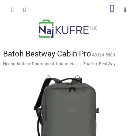
Prejsť
NÁKU
na
obsah
KOŠÍK
Batoh Bestway Cabin Pro
40324-5800
Priemerné
Neohodnotené
Podrobnosti hodnotenia
Značka:
BestWay
hodnotenie
produktu
je
0,0
z
5
hviezdičiek.