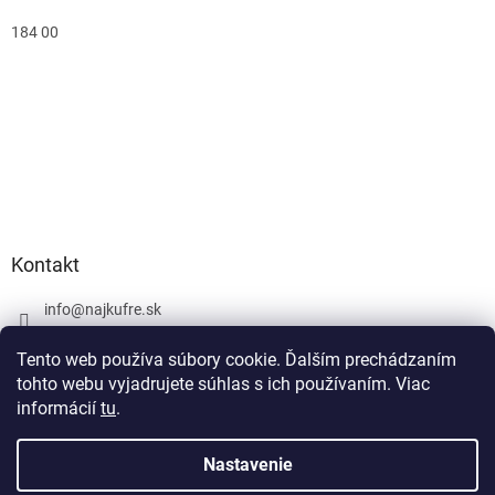
184 00
Kontakt
info
@
najkufre.sk
+420 734 212 086
Tento web používa súbory cookie. Ďalším prechádzaním
Facebook
tohto webu vyjadrujete súhlas s ich používaním. Viac
informácií
tu
.
Nastavenie
Vytvoril Shoptet