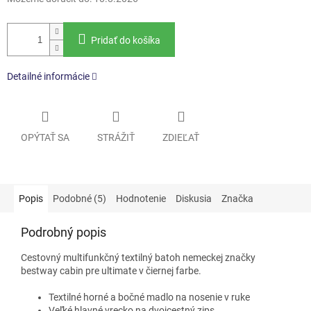
Pridať do košíka
Detailné informácie
OPÝTAŤ SA
STRÁŽIŤ
ZDIEĽAŤ
Popis
Podobné (5)
Hodnotenie
Diskusia
Značka
Podrobný popis
Cestovný multifunkčný textilný batoh nemeckej značky
bestway cabin pre ultimate v čiernej farbe.
Textilné horné a bočné madlo na nosenie v ruke
Veľké hlavné vrecko na dvojcestný zips