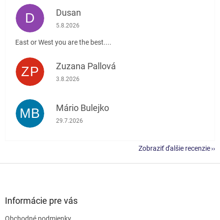
Dusan
D
Hodnotenie obchodu je 5 z 5 hviezdičiek.
5.8.2026
East or West you are the best....
Zuzana Pallová
ZP
Hodnotenie obchodu je 5 z 5 hviezdičiek.
3.8.2026
Mário Bulejko
MB
Hodnotenie obchodu je 5 z 5 hviezdičiek.
29.7.2026
Zobraziť ďalšie recenzie
Z
á
p
ä
Informácie pre vás
t
Obchodné podmienky