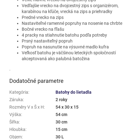
Vedľajšie vrecko na dvojcestný zips s organizérom,
karabínou na kľúče, vrecká na zips a priehradky
Predné vrecko na zips
Nastaviteľné ramenné popruhy na nosenie na chrbte
Bočné vrecko na fľašu
4 pracky na stiahnutie batohu podľa potreby
Prsný nastaviteľný popruh
Popruh na nasunutie na výsuvné madlo kufra
Veľkosť batohu je väčšinou leteckých spoločností
akceptovaná ako palubná batožina
.
Dodatočné parametre
Kategória
:
Batohy do lietadla
Záruka
:
2 roky
Rozměry V x Š x H
:
54 x 30 x 15
Výška
:
54 cm
Šířka
:
30 cm
Hloubka
:
15 cm
Objem
:
30 L