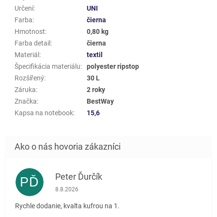
Určení
:
UNI
Farba
:
čierna
Hmotnost
:
0,80 kg
Farba detail
:
čierna
Materiál
:
textil
Špecifikácia materiálu
:
polyester ripstop
Rozšířený
:
30 L
Záruka
:
2 roky
Značka
:
BestWay
Kapsa na notebook
:
15,6
Peter Ďurčík
PĎ
Hodnotenie obchodu je 5 z 5 hviezdičiek.
8.8.2026
Rychle dodanie, kvalta kufrou na 1.