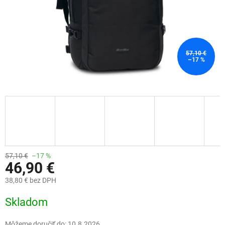
57,10 €
–17 %
57,10 €
–17 %
46,90 €
38,80 € bez DPH
Jednotková
Skladom
cena:
Môžeme doručiť do:
10.8.2026