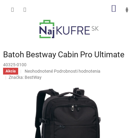
Prejsť
NÁKU
na
obsah
KOŠÍK
Batoh Bestway Cabin Pro Ultimate
40325-0100
Priemerné
Neohodnotené
Podrobnosti hodnotenia
Akcia
hodnotenie
Značka:
BestWay
produktu
je
0,0
z
5
hviezdičiek.