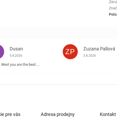
Záru
Znač
Polo
Dusan
Zuzana Pallová
ZP
.
Hodnotenie obchodu je 5 z 5 hviezdičiek.
Hodnotenie obchodu j
5.8.2026
3.8.2026
 West you are the best....
ie pre vás
Adresa prodejny
Kontakt