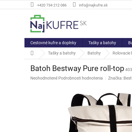
Prejsť
+420 734 212 086
info@najkufre.sk
na
obsah
Cestovné kufre a doplnky
Tašky a batohy
Bu
Domov
Tašky a batohy
Batohy
Rolovacie
Batoh Bestway Pure roll-top
403
Priemerné
Neohodnotené
Podrobnosti hodnotenia
Značka:
Bes
hodnotenie
produktu
je
0,0
z
5
hviezdičiek.