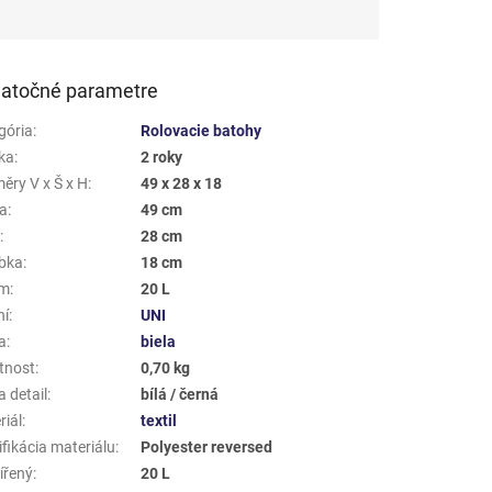
atočné parametre
gória
:
Rolovacie batohy
ka
:
2 roky
ěry V x Š x H
:
49 x 28 x 18
a
:
49 cm
a
:
28 cm
bka
:
18 cm
em
:
20 L
ní
:
UNI
a
:
biela
tnost
:
0,70 kg
 detail
:
bílá / černá
riál
:
textil
fikácia materiálu
:
Polyester reversed
ířený
:
20 L