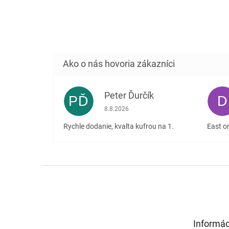
Peter Ďurčík
PĎ
D
Hodnotenie obchodu je 5 z 5 hviezdičiek
8.8.2026
Rychle dodanie, kvalta kufrou na 1.
East or
Z
á
p
ä
t
Informác
i