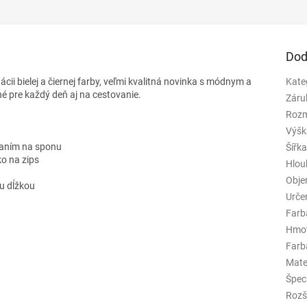
Dod
i bielej a čiernej farby, veľmi kvalitná novinka s módnym a
Kate
é pre každý deň aj na cestovanie.
Záru
Rozm
Výšk
ínaním na sponu
Šířk
o na zips
Hlou
Obj
u dĺžkou
Urče
Farb
Hmo
Farba
Mate
Špeci
Rozš