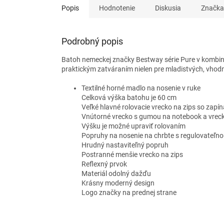
Popis
Hodnotenie
Diskusia
Značka
Podrobný popis
Batoh nemeckej značky Bestway série Pure v kombináci
praktickým zatváraním nielen pre mladistvých, vhodn
Textilné horné madlo na nosenie v ruke
Celková výška batohu je 60 cm
Veľké hlavné rolovacie vrecko na zips so zap
Vnútorné vrecko s gumou na notebook a vreck
Výšku je možné upraviť rolovaním
Popruhy na nosenie na chrbte s regulovateľno
Hrudný nastaviteľný popruh
Postranné menšie vrecko na zips
Reflexný prvok
Materiál odolný dažďu
Krásny moderný design
Logo značky na prednej strane