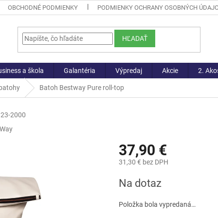
OBCHODNÉ PODMIENKY
PODMIENKY OCHRANY OSOBNÝCH ÚDAJ
HĽADAŤ
siness a škola
Galantéria
Výpredaj
Akcie
2. Ako
 batohy
Batoh Bestway Pure roll-top
23-2000
tWay
37,90 €
31,30 € bez DPH
Jednotková
Na dotaz
cena:
Položka bola vypredaná…