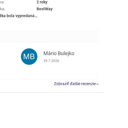
ka
:
2 roky
ka
:
BestWay
žka bola vypredaná…
Mário Bulejko
MB
e 5 z 5 hviezdičiek.
Hodnotenie obchodu je 5 z 5 hviezdičiek.
29.7.2026
Zobraziť ďalšie recenzie