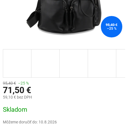
95,40 €
–25 %
95,40 €
–25 %
71,50 €
59,10 € bez DPH
Jednotková
Skladom
cena:
Môžeme doručiť do:
10.8.2026