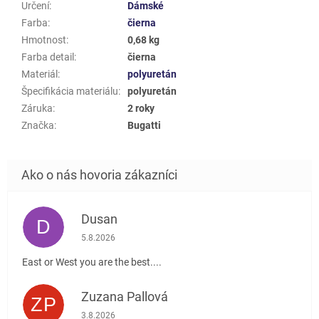
Určení
:
Dámské
Farba
:
čierna
Hmotnost
:
0,68 kg
Farba detail
:
čierna
Materiál
:
polyuretán
Špecifikácia materiálu
:
polyuretán
Záruka
:
2 roky
Značka
:
Bugatti
Dusan
D
Hodnotenie obchodu je 5 z 5 hviezdičiek.
5.8.2026
East or West you are the best....
Zuzana Pallová
ZP
Hodnotenie obchodu je 5 z 5 hviezdičiek.
3.8.2026