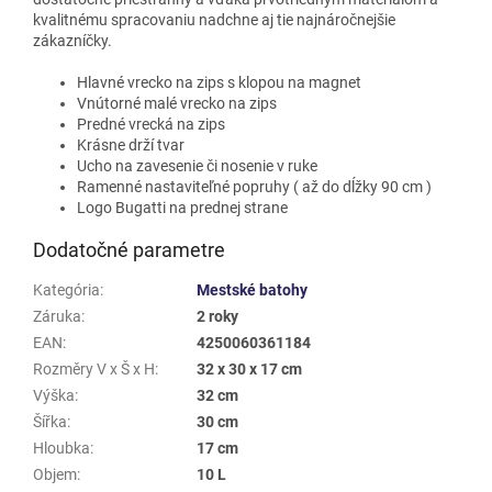
kvalitnému spracovaniu nadchne aj tie najnáročnejšie
zákazníčky.
Hlavné vrecko na zips s klopou na magnet
Vnútorné malé vrecko na zips
Predné vrecká na zips
Krásne drží tvar
Ucho na zavesenie či nosenie v ruke
Ramenné nastaviteľné popruhy ( až do dĺžky 90 cm )
Logo Bugatti na prednej strane
Dodatočné parametre
Kategória
:
Mestské batohy
Záruka
:
2 roky
EAN
:
4250060361184
Rozměry V x Š x H
:
32 x 30 x 17 cm
Výška
:
32 cm
Šířka
:
30 cm
Hloubka
:
17 cm
Objem
:
10 L