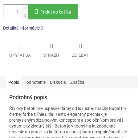
Pridať do košíka
Detailné informácie
OPÝTAŤ SA
STRÁŽIŤ
ZDIEĽAŤ
Popis
Hodnotenie
Diskusia
Značka
Podrobný popis
Štýlový batoh pre úspešné dámy od luxusnej značky Bugatti v
čiernej farbe z línie Elda. Tento elegantný plecniak je
premysleným dizajnovým konceptom a
spoločníkom pre váš
dynamický životný štýl. Batoh je
vhodný na každodenné
nosenie do práce, za kultúrou alebo aj inam do spoločnosti. Je
dostatočne priestranný a vďaka prvotriednym materiálom a