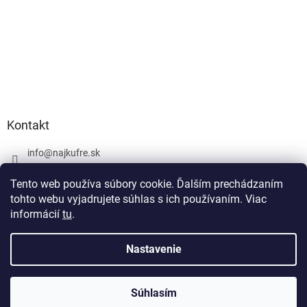
Kontakt
info
@
najkufre.sk
+420 734 212 086
Tento web používa súbory cookie. Ďalším prechádzaním
Facebook
tohto webu vyjadrujete súhlas s ich používaním. Viac
informácií
tu
.
Nastavenie
Vytvoril Shoptet
Súhlasím
Copyright 2026
najkufre.sk
. Všetky práva vyhradené.