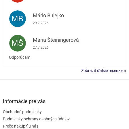
Mário Bulejko
MB
Hodnotenie obchodu je 5 z 5 hviezdičiek.
29.7.2026
Mária Šteiningerová
MŠ
Hodnotenie obchodu je 5 z 5 hviezdičiek.
27.7.2026
Odporúčam
Zobraziť ďalšie recenzie
Z
á
p
ä
Informácie pre vás
t
Obchodné podmienky
i
e
Podmienky ochrany osobných údajov
Prečo nakúpiť u nás