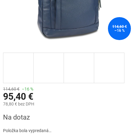
114,60 €
–16 %
114,60 €
–16 %
95,40 €
78,80 € bez DPH
Jednotková
Na dotaz
cena:
Položka bola vypredaná…