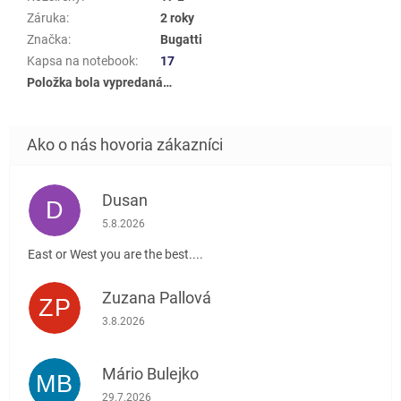
Záruka
:
2 roky
Značka
:
Bugatti
Kapsa na notebook
:
17
Položka bola vypredaná…
Dusan
D
Hodnotenie obchodu je 5 z 5 hviezdičiek.
5.8.2026
East or West you are the best....
Zuzana Pallová
ZP
Hodnotenie obchodu je 5 z 5 hviezdičiek.
3.8.2026
Mário Bulejko
MB
Hodnotenie obchodu je 5 z 5 hviezdičiek.
29.7.2026