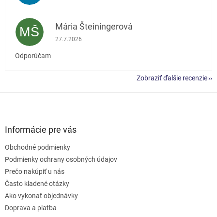
Mária Šteiningerová
MŠ
Hodnotenie obchodu je 5 z 5 hviezdičiek.
27.7.2026
Odporúčam
Zobraziť ďalšie recenzie
Z
á
p
ä
Informácie pre vás
t
Obchodné podmienky
i
e
Podmienky ochrany osobných údajov
Prečo nakúpiť u nás
Často kladené otázky
Ako vykonať objednávky
Doprava a platba