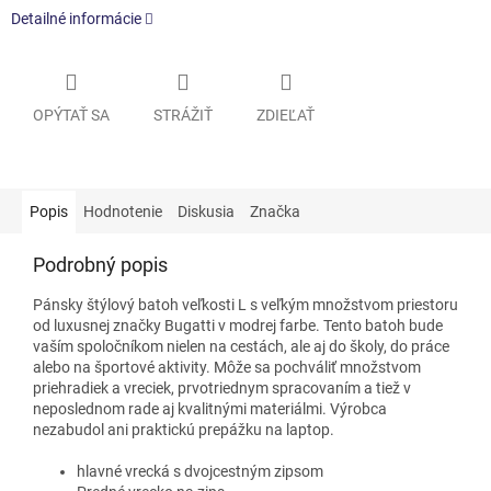
Detailné informácie
OPÝTAŤ SA
STRÁŽIŤ
ZDIEĽAŤ
Popis
Hodnotenie
Diskusia
Značka
Podrobný popis
Pánsky štýlový batoh veľkosti L s veľkým množstvom priestoru
od luxusnej značky Bugatti v modrej farbe. Tento batoh bude
vaším spoločníkom nielen na cestách, ale aj do školy, do práce
alebo na športové aktivity. Môže sa pochváliť množstvom
priehradiek a vreciek, prvotriednym spracovaním a tiež v
neposlednom rade aj kvalitnými materiálmi. Výrobca
nezabudol ani praktickú prepážku na laptop.
hlavné vrecká s dvojcestným zipsom