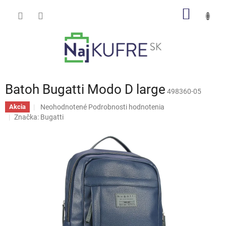
Prejsť
NÁKU
na
obsah
KOŠÍK
Batoh Bugatti Modo D large
498360-05
Priemerné
Neohodnotené
Podrobnosti hodnotenia
Akcia
hodnotenie
Značka:
Bugatti
produktu
je
0,0
z
5
hviezdičiek.