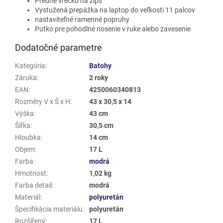
Predné vrecko na zips
Vystužená prepážka na laptop do veľkosti 11 palcov
nastaviteľné ramenné popruhy
Putko pre pohodlné nosenie v ruke alebo zavesenie
Dodatočné parametre
Kategória
:
Batohy
Záruka
:
2 roky
EAN
:
4250060340813
Rozměry V x Š x H
:
43 x 30,5 x 14
Výška
:
43 cm
Šířka
:
30,5 cm
Hloubka
:
14 cm
Objem
:
17 L
Farba
:
modrá
Hmotnost
:
1,02 kg
Farba detail
:
modrá
Materiál
:
polyuretán
Špecifikácia materiálu
:
polyuretán
Rozšířený
:
17 L